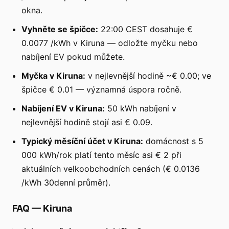
okna.
Vyhněte se špičce:
22:00 CEST dosahuje €
0.0077 /kWh v Kiruna — odložte myčku nebo
nabíjení EV pokud můžete.
Myčka v Kiruna:
v nejlevnější hodině ~€ 0.00; ve
špičce € 0.01 — významná úspora ročně.
Nabíjení EV v Kiruna:
50 kWh nabíjení v
nejlevnější hodině stojí asi € 0.09.
Typický měsíční účet v Kiruna:
domácnost s 5
000 kWh/rok platí tento měsíc asi € 2 při
aktuálních velkoobchodních cenách (€ 0.0136
/kWh 30denní průměr).
FAQ
—
Kiruna