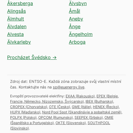
Åkersberga
Älvsbyn
Alingsås
Åmål
Älmhult
Aneby
Älvdalen
Ånge
Alvesta
Ängelholm
Älvkarleby
Arboga
Procházet Švédsko →
Zdroj dat: ENTSO-E. Každá zóna zobrazuje svůj vlastní místní
čas.
Kontaktujte nás na
sp@euenergy.live
.
Evropští provozovatelé elektřiny:
EXAA
(
Rakousko
)
,
EPEX
(
Belgie,
Francie, Německo, Nizozemsko, Švýcarsko
)
,
IBEX
(
Bulharsko
)
,
CROPEX
(
Chorvatsko
)
,
OTE
(
Česko
)
,
GME
(
Itálie
)
,
HENEX
(
Řecko
)
,
HUPX
(
Maďarsko
)
,
Nord Pool Spot
(
Skandinávie a pobaltské země
)
,
POLPX
(
Polsko
)
,
OPCOM
(
Rumunsko
)
,
SEEPEX
(
Srbsko
)
,
OMIE
(
Španělsko a Portugalsko
)
,
OKTE
(
Slovensko
)
,
SOUTHPOOL
(
Slovinsko
)
.