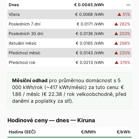
Dnes
€ 0.0045
/kWh
—
Včera
€ 0.0068
/kWh
▲
51
%
Posledních 7 dní
€ 0.0171
/kWh
▲
282
%
Posledních 30 dní
€ 0.0136
/kWh
▲
203
%
Aktuální měsíc
€ 0.0165
/kWh
▲
268
%
Předchozí měsíc
€ 0.0143
/kWh
▲
220
%
Předchozí rok
€ 0.0213
/kWh
▲
376
%
Měsíční odhad
pro průměrnou domácnost s 5
000 kWh/rok (~417 kWh/měsíc) za tuto cenu: €
1.86 / měsíc (€ 22.38 / rok velkoobchodně, před
daněmi a poplatky za síť).
Hodinové ceny — dnes
—
Kiruna
Hodina (SEČ)
€/MWh
€/kWh