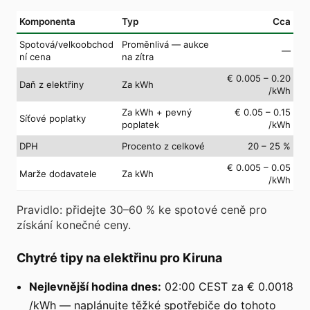
Komponenta
Typ
Cca
Spotová/velkoobchod
Proměnlivá — aukce
—
ní cena
na zítra
€ 0.005 – 0.20
Daň z elektřiny
Za kWh
/kWh
Za kWh + pevný
€ 0.05 – 0.15
Síťové poplatky
poplatek
/kWh
DPH
Procento z celkové
20 – 25 %
€ 0.005 – 0.05
Marže dodavatele
Za kWh
/kWh
Pravidlo: přidejte 30–60 % ke spotové ceně pro
získání konečné ceny.
Chytré tipy na elektřinu pro Kiruna
Nejlevnější hodina dnes:
02:00 CEST za € 0.0018
/kWh — naplánujte těžké spotřebiče do tohoto