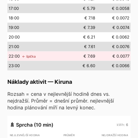
17
:00
€ 5.79
€ 0.0058
18
:00
€ 7.18
€ 0.0072
19
:00
€ 7.39
€ 0.0074
20
:00
€ 6.21
€ 0.0062
21
:00
€ 7.61
€ 0.0076
22
:00
€ 7.69
€ 0.0077
← špička
23
:00
€ 6.60
€ 0.0066
Náklady aktivit
—
Kiruna
Rozsah = cena v nejlevnější hodině dnes vs.
nejdražší. Průměr = dnešní průměr. nejlevnější
hodina plánování míří na levný konec.
🚿
Sprcha (10 min)
6