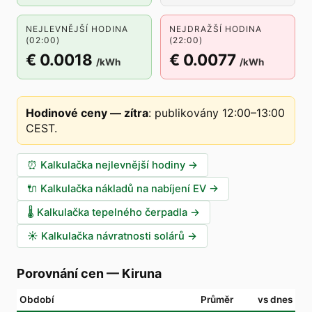
NEJLEVNĚJŠÍ HODINA
NEJDRAŽŠÍ HODINA
(02:00)
(22:00)
€ 0.0018
€ 0.0077
/kWh
/kWh
Hodinové ceny — zítra
:
publikovány 12:00–13:00
CEST
.
⏰
Kalkulačka nejlevnější hodiny
→
🔌
Kalkulačka nákladů na nabíjení EV
→
🌡️
Kalkulačka tepelného čerpadla
→
☀️
Kalkulačka návratnosti solárů
→
Porovnání cen
—
Kiruna
Období
Průměr
vs dnes