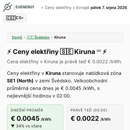
⚡️ Ceny elektřiny v Evropě
pátek 7. srpna 2026
🇨🇿
CS
▾
Domů
›
🇸🇪
Švédsko
›
Kiruna
⚡️
Ceny elektřiny
🇸🇪
Kiruna
⚡️
SE1
Cena elektřiny v Kiruna je právě teď € 0.0022 /kWh.
Ceny elektřiny v
Kiruna
stanovuje nabídková zóna
SE1 (North)
v zemi Švédsko. Velkoobchodní
průměrná cena dnes je € 0.0045 /kWh, s
nejlevnější hodinou v 02:00.
DNEŠNÍ PRŮMĚR
PRÁVĚ TEĎ (05:00)
€ 0.0045
€ 0.0022
/kWh
/kWh
▼ 34% vs včera