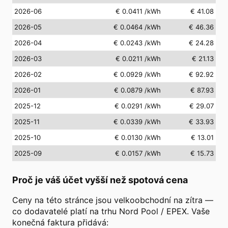
2026-06
€ 0.0411
/kWh
€ 41.08
2026-05
€ 0.0464
/kWh
€ 46.36
2026-04
€ 0.0243
/kWh
€ 24.28
2026-03
€ 0.0211
/kWh
€ 21.13
2026-02
€ 0.0929
/kWh
€ 92.92
2026-01
€ 0.0879
/kWh
€ 87.93
2025-12
€ 0.0291
/kWh
€ 29.07
2025-11
€ 0.0339
/kWh
€ 33.93
2025-10
€ 0.0130
/kWh
€ 13.01
2025-09
€ 0.0157
/kWh
€ 15.73
Proč je váš účet vyšší než spotová cena
Ceny na této stránce jsou velkoobchodní na zítra —
co dodavatelé platí na trhu Nord Pool / EPEX. Vaše
konečná faktura přidává: