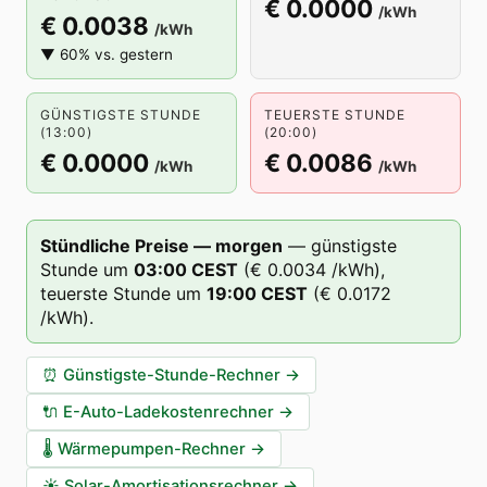
€ 0.0000
/kWh
€ 0.0038
/kWh
▼ 60% vs. gestern
GÜNSTIGSTE STUNDE
TEUERSTE STUNDE
(13:00)
(20:00)
€ 0.0000
€ 0.0086
/kWh
/kWh
Stündliche Preise — morgen
—
günstigste
Stunde um
03
:00
CEST
(
€ 0.0034
/kWh),
teuerste Stunde um
19
:00
CEST
(
€ 0.0172
/kWh).
⏰
Günstigste-Stunde-Rechner
→
🔌
E-Auto-Ladekostenrechner
→
🌡️
Wärmepumpen-Rechner
→
☀️
Solar-Amortisationsrechner
→