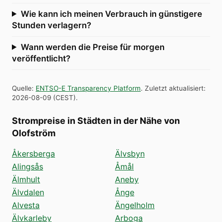
Wie kann ich meinen Verbrauch in günstigere
Stunden verlagern?
Wann werden die Preise für morgen
veröffentlicht?
Quelle
:
ENTSO-E Transparency Platform
.
Zuletzt aktualisiert
:
2026-08-09
(
CEST
).
Strompreise in Städten in der Nähe von
Olofström
Åkersberga
Älvsbyn
Alingsås
Åmål
Älmhult
Aneby
Älvdalen
Ånge
Alvesta
Ängelholm
Älvkarleby
Arboga