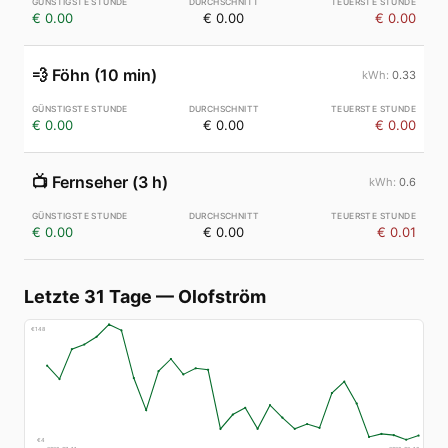
€ 0.00
€ 0.00
€ 0.00
💨
Föhn (10 min)
0.33
€ 0.00
€ 0.00
€ 0.00
📺
Fernseher (3 h)
0.6
€ 0.00
€ 0.00
€ 0.01
Letzte 31 Tage
—
Olofström
€
148
€
4