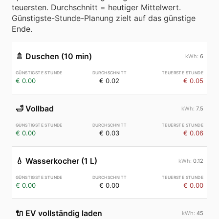
teuersten. Durchschnitt = heutiger Mittelwert.
Günstigste-Stunde-Planung zielt auf das günstige
Ende.
🚿
Duschen (10 min)
6
€ 0.00
€ 0.02
€ 0.05
🛁
Vollbad
7.5
€ 0.00
€ 0.03
€ 0.06
💧
Wasserkocher (1 L)
0.12
€ 0.00
€ 0.00
€ 0.00
🔌
EV vollständig laden
45