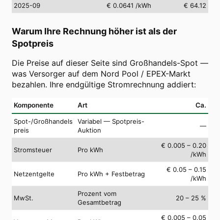
2025-09
€ 0.0641
/kWh
€ 64.12
Warum Ihre Rechnung höher ist als der
Spotpreis
Die Preise auf dieser Seite sind Großhandels-Spot —
was Versorger auf dem Nord Pool / EPEX-Markt
bezahlen. Ihre endgültige Stromrechnung addiert:
Komponente
Art
Ca.
Spot-/Großhandels
Variabel — Spotpreis-
—
preis
Auktion
€ 0.005 – 0.20
Stromsteuer
Pro kWh
/kWh
€ 0.05 – 0.15
Netzentgelte
Pro kWh + Festbetrag
/kWh
Prozent vom
MwSt.
20 – 25 %
Gesamtbetrag
€ 0.005 – 0.05