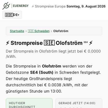
⚡️ Strompreise Europa
Sonntag, 9. August 2026
🇩🇪
DE
▾
Startseite
›
🇸🇪
Schweden
›
Olofström
⚡️
Strompreise
🇸🇪
Olofström
⚡️
SE4
Der Strompreis in Olofström liegt jetzt bei € 0.0000
/kWh.
Die Strompreise in
Olofström
werden von der
Gebotszone
SE4 (South)
in Schweden festgelegt.
Der heutige Großhandelspreis liegt
durchschnittlich bei € 0.0038 /kWh, mit der
günstigsten Stunde um 13:00.
HEUTIGER
GERADE JETZT (14:00)
DURCHSCHNITT