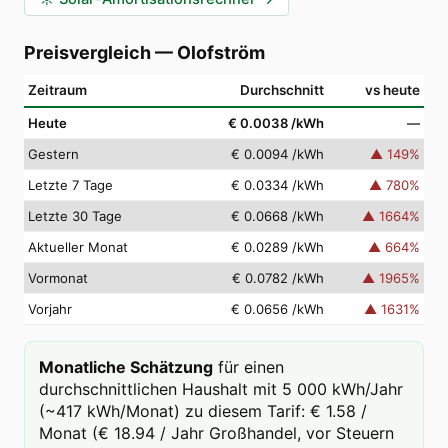
Preisvergleich
—
Olofström
Zeitraum
Durchschnitt
vs heute
Heute
€ 0.0038
/kWh
—
Gestern
€ 0.0094
/kWh
▲
149
%
Letzte 7 Tage
€ 0.0334
/kWh
▲
780
%
Letzte 30 Tage
€ 0.0668
/kWh
▲
1664
%
Aktueller Monat
€ 0.0289
/kWh
▲
664
%
Vormonat
€ 0.0782
/kWh
▲
1965
%
Vorjahr
€ 0.0656
/kWh
▲
1631
%
Monatliche Schätzung
für einen
durchschnittlichen Haushalt mit 5 000 kWh/Jahr
(~417 kWh/Monat) zu diesem Tarif: € 1.58 /
Monat (€ 18.94 / Jahr Großhandel, vor Steuern