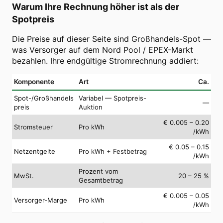
Warum Ihre Rechnung höher ist als der
Spotpreis
Die Preise auf dieser Seite sind Großhandels-Spot —
was Versorger auf dem Nord Pool / EPEX-Markt
bezahlen. Ihre endgültige Stromrechnung addiert:
Komponente
Art
Ca.
Spot-/Großhandels
Variabel — Spotpreis-
—
preis
Auktion
€ 0.005 – 0.20
Stromsteuer
Pro kWh
/kWh
€ 0.05 – 0.15
Netzentgelte
Pro kWh + Festbetrag
/kWh
Prozent vom
MwSt.
20 – 25 %
Gesamtbetrag
€ 0.005 – 0.05
Versorger-Marge
Pro kWh
/kWh