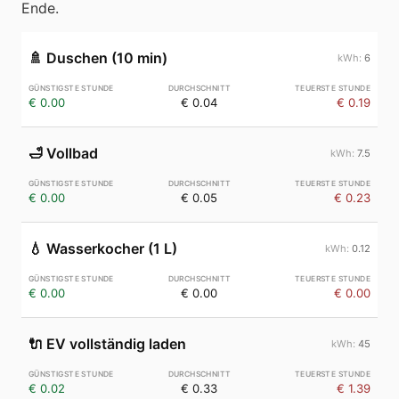
Ende.
🚿
Duschen (10 min)
6
€ 0.00
€ 0.04
€ 0.19
🛁
Vollbad
7.5
€ 0.00
€ 0.05
€ 0.23
💧
Wasserkocher (1 L)
0.12
€ 0.00
€ 0.00
€ 0.00
🔌
EV vollständig laden
45
€ 0.02
€ 0.33
€ 1.39