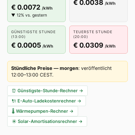
€ 0.0038
/kWh
€ 0.0072
/kWh
▼ 12% vs. gestern
GÜNSTIGSTE STUNDE
TEUERSTE STUNDE
(13:00)
(20:00)
€ 0.0005
€ 0.0309
/kWh
/kWh
Stündliche Preise — morgen
:
veröffentlicht
12:00–13:00 CEST
.
⏰
Günstigste-Stunde-Rechner
→
🔌
E-Auto-Ladekostenrechner
→
🌡️
Wärmepumpen-Rechner
→
☀️
Solar-Amortisationsrechner
→