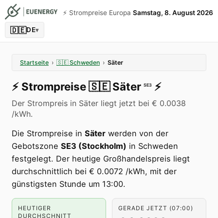
⚡️ Strompreise Europa
Samstag, 8. August 2026
🇩🇪
DE
▾
Startseite
›
🇸🇪
Schweden
›
Säter
⚡️
Strompreise
🇸🇪
Säter
⚡️
SE3
Der Strompreis in Säter liegt jetzt bei € 0.0038
/kWh.
Die Strompreise in
Säter
werden von der
Gebotszone
SE3 (Stockholm)
in Schweden
festgelegt. Der heutige Großhandelspreis liegt
durchschnittlich bei € 0.0072 /kWh, mit der
günstigsten Stunde um 13:00.
HEUTIGER
GERADE JETZT (07:00)
DURCHSCHNITT