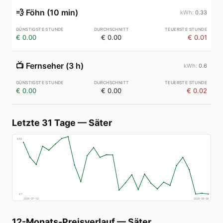
💨
Föhn (10 min)
0.33
€ 0.00
€ 0.00
€ 0.01
📺
Fernseher (3 h)
0.6
€ 0.00
€ 0.00
€ 0.02
Letzte 31 Tage
—
Säter
€
83
€
7
2026-07-10
2026-08-08
12-Monats-Preisverlauf
—
Säter