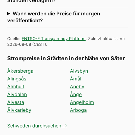
Stunden verlagern?
Wann werden die Preise für morgen
veröffentlicht?
Quelle
:
ENTSO-E Transparency Platform
.
Zuletzt aktualisiert
:
2026-08-08
(
CEST
).
Strompreise in Städten in der Nähe von Säter
Åkersberga
Älvsbyn
Alingsås
Åmål
Älmhult
Aneby
Älvdalen
Ånge
Alvesta
Ängelholm
Älvkarleby
Arboga
Schweden durchsuchen →