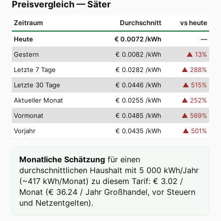
Preisvergleich
—
Säter
Zeitraum
Durchschnitt
vs heute
Heute
€ 0.0072
/kWh
—
Gestern
€ 0.0082
/kWh
▲
13
%
Letzte 7 Tage
€ 0.0282
/kWh
▲
288
%
Letzte 30 Tage
€ 0.0446
/kWh
▲
515
%
Aktueller Monat
€ 0.0255
/kWh
▲
252
%
Vormonat
€ 0.0485
/kWh
▲
569
%
Vorjahr
€ 0.0435
/kWh
▲
501
%
Monatliche Schätzung
für einen
durchschnittlichen Haushalt mit 5 000 kWh/Jahr
(~417 kWh/Monat) zu diesem Tarif: € 3.02 /
Monat (€ 36.24 / Jahr Großhandel, vor Steuern
und Netzentgelten).