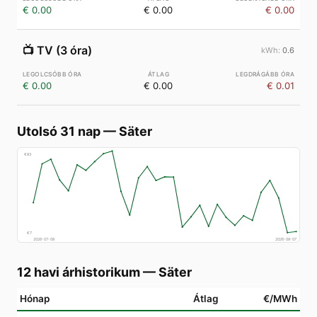
€ 0.00
€ 0.00
€ 0.00
📺
TV (3 óra)
0.6
€ 0.00
€ 0.00
€ 0.01
Utolsó 31 nap
—
Säter
€
83
€
7
2026-07-08
2026-08-07
12 havi árhistorikum
—
Säter
Hónap
Átlag
€/MWh