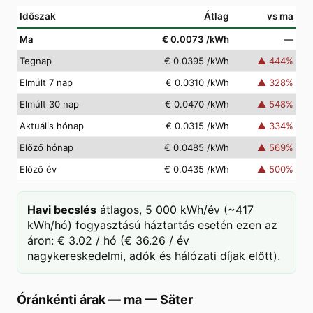
Időszak
Átlag
vs ma
Ma
€ 0.0073
/kWh
—
Tegnap
€ 0.0395
/kWh
▲
444
%
Elmúlt 7 nap
€ 0.0310
/kWh
▲
328
%
Elmúlt 30 nap
€ 0.0470
/kWh
▲
548
%
Aktuális hónap
€ 0.0315
/kWh
▲
334
%
Előző hónap
€ 0.0485
/kWh
▲
569
%
Előző év
€ 0.0435
/kWh
▲
500
%
Havi becslés
átlagos, 5 000 kWh/év (~417
kWh/hó) fogyasztású háztartás esetén ezen az
áron: € 3.02 / hó (€ 36.26 / év
nagykereskedelmi, adók és hálózati díjak előtt).
Óránkénti árak — ma
—
Säter