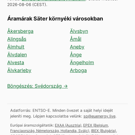
2026-08-06
(
CEST
).
Áramárak Säter környéki városokban
Åkersberga
Älvsbyn
Alingsås
Åmål
Älmhult
Aneby
Älvdalen
Ånge
Alvesta
Ängelholm
Älvkarleby
Arboga
Böngészés: Svédország →
Adatforrás: ENTSO-E. Minden övezet a saját helyi idejét
jeleníti meg.
Lépjen kapcsolatba velünk:
sp@euenergy.live
.
Európai áramszolgáltatók:
EXAA
(
Ausztria
)
,
EPEX
(
Belgium,
Franciaország, Németország, Hollandia, Svájc
)
,
IBEX
(
Bulgária
)
,