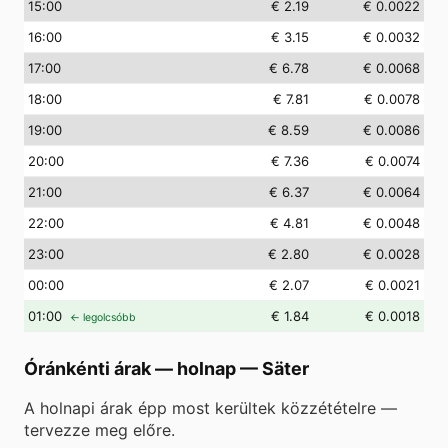
15
:00
€ 2.19
€ 0.0022
16
:00
€ 3.15
€ 0.0032
17
:00
€ 6.78
€ 0.0068
18
:00
€ 7.81
€ 0.0078
19
:00
€ 8.59
€ 0.0086
20
:00
€ 7.36
€ 0.0074
21
:00
€ 6.37
€ 0.0064
22
:00
€ 4.81
€ 0.0048
23
:00
€ 2.80
€ 0.0028
00
:00
€ 2.07
€ 0.0021
01
:00
€ 1.84
€ 0.0018
← legolcsóbb
Óránkénti árak — holnap
—
Säter
A holnapi árak épp most kerültek közzétételre —
tervezze meg előre.