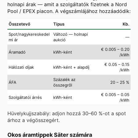
holnapi árak — amit a szolgáltatók fizetnek a Nord
Pool / EPEX piacon. A végszámlájához hozzáadódik:
Összetevő
Típus
Kb.
Spot/nagykereskedel
Változó — holnapi
—
mi ár
aukció
€ 0.005 – 0.20
Áramadó
kWh-ként
/kWh
€ 0.05 – 0.15
Hálózati díjak
kWh-ként + alapdíj
/kWh
Százalék az
ÁFA
20 – 25 %
összegről
€ 0.005 – 0.05
Szolgáltatói árrés
kWh-ként
/kWh
Hüvelykujjszabály: adjon hozzá 30–60 %-ot a spot
árhoz a végösszegért.
Okos áramtippek Säter számára