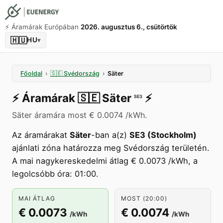
⚡️ Áramárak Európában
2026. augusztus 6., csütörtök
🇭🇺
HU
▾
Főoldal
›
🇸🇪
Svédország
›
Säter
⚡️
Áramárak
🇸🇪
Säter
⚡️
SE3
Säter áramára most € 0.0074 /kWh.
Az áramárakat
Säter
-ban a(z)
SE3 (Stockholm)
ajánlati zóna határozza meg Svédország területén.
A mai nagykereskedelmi átlag € 0.0073 /kWh, a
legolcsóbb óra: 01:00.
MAI ÁTLAG
MOST (20:00)
€ 0.0073
€ 0.0074
/kWh
/kWh