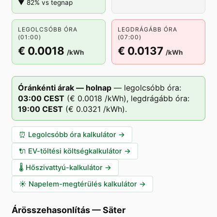
▼ 82% vs tegnap
LEGOLCSÓBB ÓRA
LEGDRÁGÁBB ÓRA
(01:00)
(07:00)
€ 0.0018
€ 0.0137
/kWh
/kWh
Óránkénti árak — holnap
—
legolcsóbb óra:
03
:00
CEST
(
€ 0.0018
/kWh),
legdrágább óra:
19
:00
CEST
(
€ 0.0321
/kWh).
⏰
Legolcsóbb óra kalkulátor
→
🔌
EV-töltési költségkalkulátor
→
🌡️
Hőszivattyú-kalkulátor
→
☀️
Napelem-megtérülés kalkulátor
→
Árösszehasonlítás
—
Säter