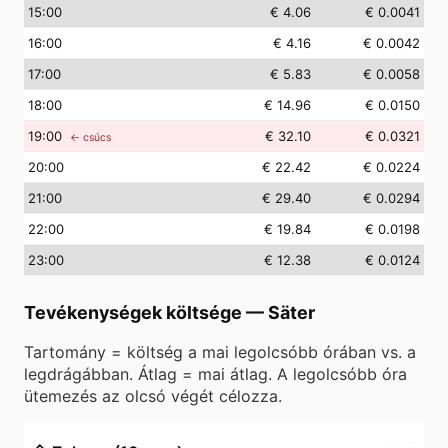
15
:00
€ 4.06
€ 0.0041
16
:00
€ 4.16
€ 0.0042
17
:00
€ 5.83
€ 0.0058
18
:00
€ 14.96
€ 0.0150
19
:00
€ 32.10
€ 0.0321
← csúcs
20
:00
€ 22.42
€ 0.0224
21
:00
€ 29.40
€ 0.0294
22
:00
€ 19.84
€ 0.0198
23
:00
€ 12.38
€ 0.0124
Tevékenységek költsége
—
Säter
Tartomány = költség a mai legolcsóbb órában vs. a
legdrágábban. Átlag = mai átlag. A legolcsóbb óra
ütemezés az olcsó végét célozza.