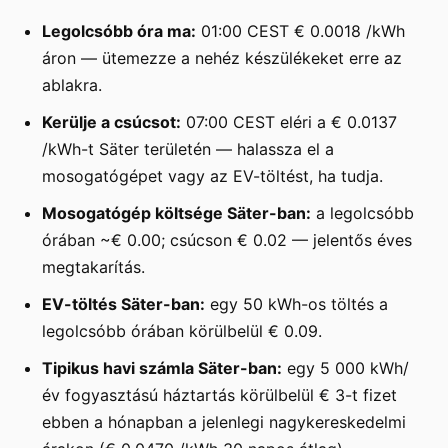
Legolcsóbb óra ma:
01:00 CEST € 0.0018 /kWh
áron — ütemezze a nehéz készülékeket erre az
ablakra.
Kerülje a csúcsot:
07:00 CEST eléri a € 0.0137
/kWh-t Säter területén — halassza el a
mosogatógépet vagy az EV-töltést, ha tudja.
Mosogatógép költsége Säter-ban:
a legolcsóbb
órában ~€ 0.00; csúcson € 0.02 — jelentős éves
megtakarítás.
EV-töltés Säter-ban:
egy 50 kWh-os töltés a
legolcsóbb órában körülbelül € 0.09.
Tipikus havi számla Säter-ban:
egy 5 000 kWh/
év fogyasztású háztartás körülbelül € 3-t fizet
ebben a hónapban a jelenlegi nagykereskedelmi