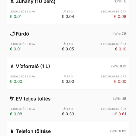
🚿
Zuhany (10 perc)
6
€ 0.01
€ 0.04
€ 0.08
🛁
Fürdő
7.5
€ 0.01
€ 0.05
€ 0.10
💧
Vízforraló (1 L)
0.12
€ 0.00
€ 0.00
€ 0.00
🔌
EV teljes töltés
45
€ 0.08
€ 0.33
€ 0.61
📱
Telefon töltése
0.02