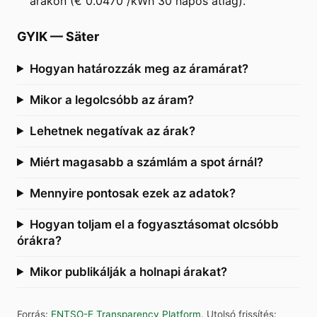
árakon (€ 0.0470 /kWh 30 napos átlag).
GYIK
—
Säter
Hogyan határozzák meg az áramárat?
Mikor a legolcsóbb az áram?
Lehetnek negatívak az árak?
Miért magasabb a számlám a spot árnál?
Mennyire pontosak ezek az adatok?
Hogyan toljam el a fogyasztásomat olcsóbb
órákra?
Mikor publikálják a holnapi árakat?
Forrás
:
ENTSO-E Transparency Platform
.
Utolsó frissítés
: