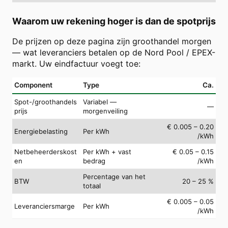
Waarom uw rekening hoger is dan de spotprijs
De prijzen op deze pagina zijn groothandel morgen
— wat leveranciers betalen op de Nord Pool / EPEX-
markt. Uw eindfactuur voegt toe:
Component
Type
Ca.
Spot-/groothandels
Variabel —
—
prijs
morgenveiling
€ 0.005 – 0.20
Energiebelasting
Per kWh
/kWh
Netbeheerderskost
Per kWh + vast
€ 0.05 – 0.15
en
bedrag
/kWh
Percentage van het
BTW
20 – 25 %
totaal
€ 0.005 – 0.05
Leveranciersmarge
Per kWh
/kWh