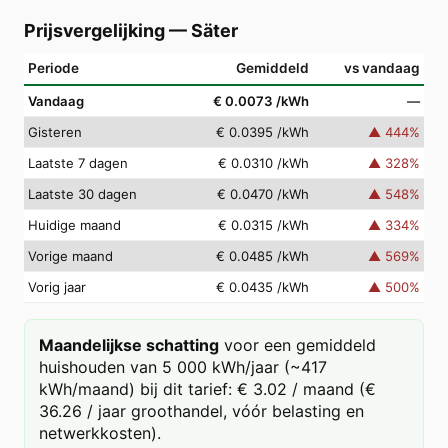
Prijsvergelijking
—
Säter
Periode
Gemiddeld
vs vandaag
Vandaag
€ 0.0073
/kWh
—
Gisteren
€ 0.0395
/kWh
▲
444
%
Laatste 7 dagen
€ 0.0310
/kWh
▲
328
%
Laatste 30 dagen
€ 0.0470
/kWh
▲
548
%
Huidige maand
€ 0.0315
/kWh
▲
334
%
Vorige maand
€ 0.0485
/kWh
▲
569
%
Vorig jaar
€ 0.0435
/kWh
▲
500
%
Maandelijkse schatting
voor een gemiddeld
huishouden van 5 000 kWh/jaar (~417
kWh/maand) bij dit tarief: € 3.02 / maand (€
36.26 / jaar groothandel, vóór belasting en
netwerkkosten).