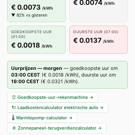
€ 0.0074
/kWh
€ 0.0073
/kWh
▼ 82% vs gisteren
GOEDKOOPSTE UUR
DUURSTE UUR (07:00)
(01:00)
€ 0.0137
/kWh
€ 0.0018
/kWh
Uurprijzen — morgen
—
goedkoopste uur om
03
:00
CEST
(
€ 0.0018
/kWh),
duurste uur om
19
:00
CEST
(
€ 0.0321
/kWh).
⏰
Goedkoopste-uur-rekenmachine
→
🔌
Laadkostencalculator elektrische auto
→
🌡️
Warmtepomp-calculator
→
☀️
Zonnepaneel-terugverdiencalculator
→