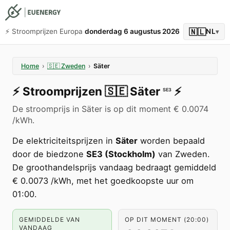
🇳🇱
⚡️ Stroomprijzen Europa
donderdag 6 augustus 2026
NL
▾
Home
›
🇸🇪
Zweden
›
Säter
⚡️
Stroomprijzen
🇸🇪
Säter
⚡️
SE3
De stroomprijs in Säter is op dit moment € 0.0074
/kWh.
De elektriciteitsprijzen in
Säter
worden bepaald
door de biedzone
SE3 (Stockholm)
van Zweden.
De groothandelsprijs vandaag bedraagt gemiddeld
€ 0.0073 /kWh, met het goedkoopste uur om
01:00.
GEMIDDELDE VAN
OP DIT MOMENT (20:00)
VANDAAG