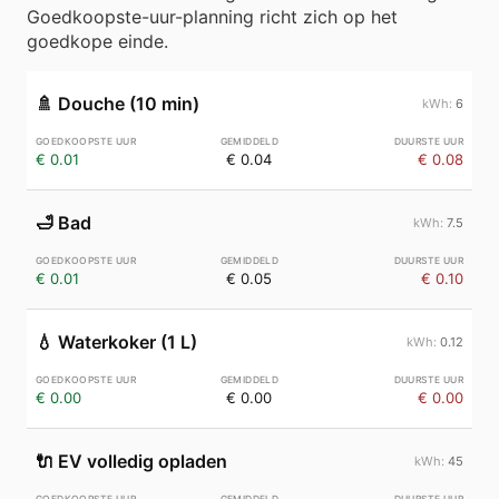
Goedkoopste-uur-planning richt zich op het
goedkope einde.
🚿
Douche (10 min)
6
€ 0.01
€ 0.04
€ 0.08
🛁
Bad
7.5
€ 0.01
€ 0.05
€ 0.10
💧
Waterkoker (1 L)
0.12
€ 0.00
€ 0.00
€ 0.00
🔌
EV volledig opladen
45