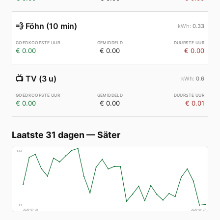
💨
Föhn (10 min)
0.33
€ 0.00
€ 0.00
€ 0.00
📺
TV (3 u)
0.6
€ 0.00
€ 0.00
€ 0.01
Laatste 31 dagen
—
Säter
€
83
€
7
2026-07-08
2026-08-07