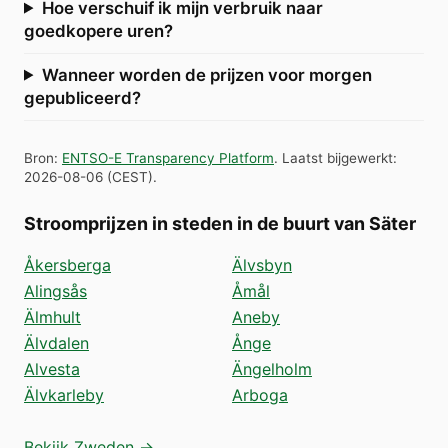
Hoe verschuif ik mijn verbruik naar
goedkopere uren?
Wanneer worden de prijzen voor morgen
gepubliceerd?
Bron
:
ENTSO-E Transparency Platform
.
Laatst bijgewerkt
:
2026-08-06
(
CEST
).
Stroomprijzen in steden in de buurt van Säter
Åkersberga
Älvsbyn
Alingsås
Åmål
Älmhult
Aneby
Älvdalen
Ånge
Alvesta
Ängelholm
Älvkarleby
Arboga
Bekijk Zweden →