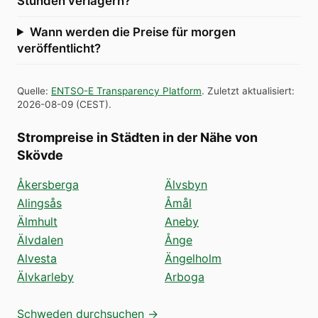
Stunden verlagern?
Wann werden die Preise für morgen
veröffentlicht?
Quelle
:
ENTSO-E Transparency Platform
.
Zuletzt aktualisiert
:
2026-08-09
(
CEST
).
Strompreise in Städten in der Nähe von
Skövde
Åkersberga
Älvsbyn
Alingsås
Åmål
Älmhult
Aneby
Älvdalen
Ånge
Alvesta
Ängelholm
Älvkarleby
Arboga
Schweden durchsuchen →