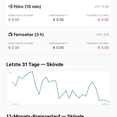
💨
Föhn (10 min)
0.33
€ 0.00
€ 0.00
€ 0.00
📺
Fernseher (3 h)
0.6
€ 0.00
€ 0.00
€ 0.00
Letzte 31 Tage
—
Skövde
€
83
€
4
2026-07-11
2026-08-09
12-Monats-Preisverlauf
—
Skövde