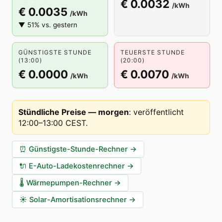
€ 0.0032
/kWh
€ 0.0035
/kWh
▼ 51% vs. gestern
GÜNSTIGSTE STUNDE
TEUERSTE STUNDE
(13:00)
(20:00)
€ 0.0000
€ 0.0070
/kWh
/kWh
Stündliche Preise — morgen
:
veröffentlicht
12:00–13:00 CEST
.
⏰
Günstigste-Stunde-Rechner
→
🔌
E-Auto-Ladekostenrechner
→
🌡️
Wärmepumpen-Rechner
→
☀️
Solar-Amortisationsrechner
→