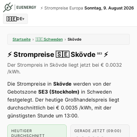
⚡️ Strompreise Europa
Sonntag, 9. August 2026
🇩🇪
DE
▾
Startseite
›
🇸🇪
Schweden
›
Skövde
⚡️
Strompreise
🇸🇪
Skövde
⚡️
SE3
Der Strompreis in Skövde liegt jetzt bei € 0.0032
/kWh.
Die Strompreise in
Skövde
werden von der
Gebotszone
SE3 (Stockholm)
in Schweden
festgelegt. Der heutige Großhandelspreis liegt
durchschnittlich bei € 0.0035 /kWh, mit der
günstigsten Stunde um 13:00.
HEUTIGER
GERADE JETZT (09:00)
DURCHSCHNITT