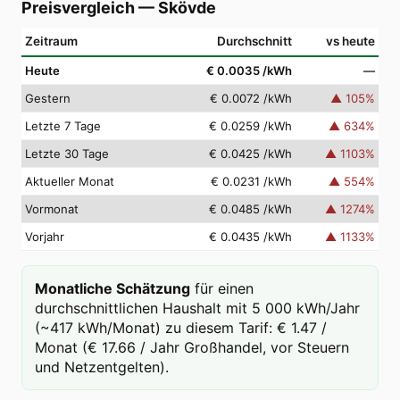
Preisvergleich
—
Skövde
Zeitraum
Durchschnitt
vs heute
Heute
€ 0.0035
/kWh
—
Gestern
€ 0.0072
/kWh
▲
105
%
Letzte 7 Tage
€ 0.0259
/kWh
▲
634
%
Letzte 30 Tage
€ 0.0425
/kWh
▲
1103
%
Aktueller Monat
€ 0.0231
/kWh
▲
554
%
Vormonat
€ 0.0485
/kWh
▲
1274
%
Vorjahr
€ 0.0435
/kWh
▲
1133
%
Monatliche Schätzung
für einen
durchschnittlichen Haushalt mit 5 000 kWh/Jahr
(~417 kWh/Monat) zu diesem Tarif: € 1.47 /
Monat (€ 17.66 / Jahr Großhandel, vor Steuern
und Netzentgelten).