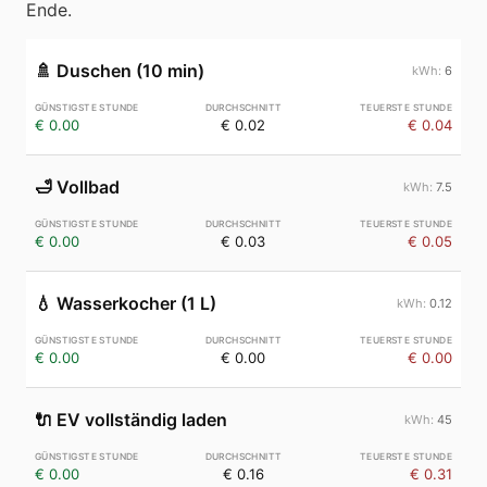
Ende.
🚿
Duschen (10 min)
6
€ 0.00
€ 0.02
€ 0.04
🛁
Vollbad
7.5
€ 0.00
€ 0.03
€ 0.05
💧
Wasserkocher (1 L)
0.12
€ 0.00
€ 0.00
€ 0.00
🔌
EV vollständig laden
45
€ 0.00
€ 0.16
€ 0.31