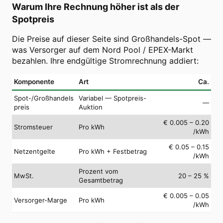
Warum Ihre Rechnung höher ist als der
Spotpreis
Die Preise auf dieser Seite sind Großhandels-Spot —
was Versorger auf dem Nord Pool / EPEX-Markt
bezahlen. Ihre endgültige Stromrechnung addiert:
Komponente
Art
Ca.
Spot-/Großhandels
Variabel — Spotpreis-
—
preis
Auktion
€ 0.005 – 0.20
Stromsteuer
Pro kWh
/kWh
€ 0.05 – 0.15
Netzentgelte
Pro kWh + Festbetrag
/kWh
Prozent vom
MwSt.
20 – 25 %
Gesamtbetrag
€ 0.005 – 0.05
Versorger-Marge
Pro kWh
/kWh