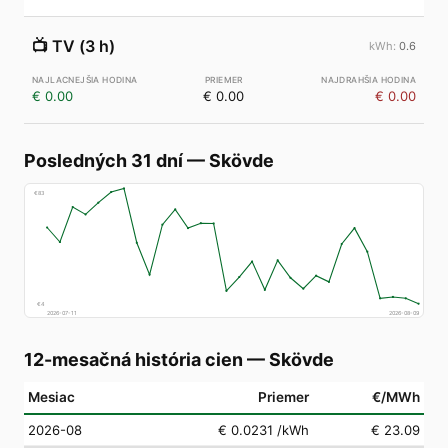
📺
TV (3 h)
0.6
€ 0.00
€ 0.00
€ 0.00
Posledných 31 dní
—
Skövde
€
83
€
4
2026-07-11
2026-08-09
12-mesačná história cien
—
Skövde
Mesiac
Priemer
€/MWh
2026-08
€ 0.0231
/kWh
€ 23.09