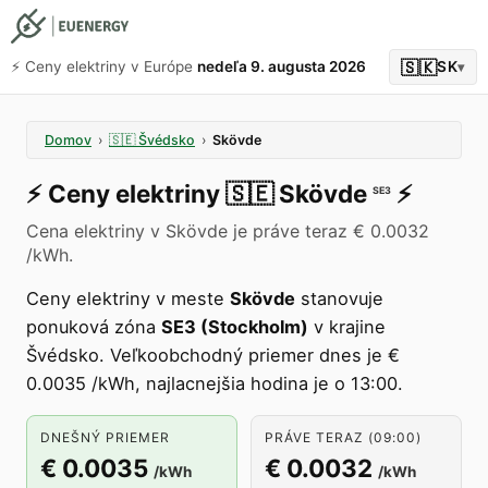
🇸🇰
⚡️ Ceny elektriny v Európe
nedeľa 9. augusta 2026
SK
▾
Domov
›
🇸🇪
Švédsko
›
Skövde
⚡️
Ceny elektriny
🇸🇪
Skövde
⚡️
SE3
Cena elektriny v Skövde je práve teraz € 0.0032
/kWh.
Ceny elektriny v meste
Skövde
stanovuje
ponuková zóna
SE3 (Stockholm)
v krajine
Švédsko. Veľkoobchodný priemer dnes je €
0.0035 /kWh, najlacnejšia hodina je o 13:00.
DNEŠNÝ PRIEMER
PRÁVE TERAZ (09:00)
€ 0.0035
€ 0.0032
/kWh
/kWh