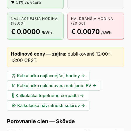
▼ 51% vs včera
NAJLACNEJŠIA HODINA
NAJDRAHŠIA HODINA
(13:00)
(20:00)
€ 0.0000
€ 0.0070
/kWh
/kWh
Hodinové ceny — zajtra
:
publikované 12:00–
13:00 CEST
.
⏰
Kalkulačka najlacnejšej hodiny
→
🔌
Kalkulačka nákladov na nabíjanie EV
→
🌡️
Kalkulačka tepelného čerpadla
→
☀️
Kalkulačka návratnosti solárov
→
Porovnanie cien
—
Skövde