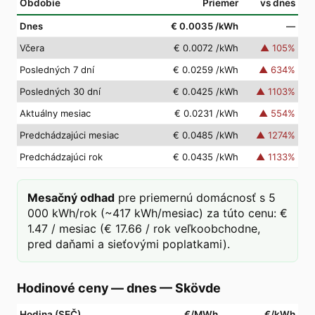
Obdobie
Priemer
vs dnes
Dnes
€ 0.0035
/kWh
—
Včera
€ 0.0072
/kWh
▲
105
%
Posledných 7 dní
€ 0.0259
/kWh
▲
634
%
Posledných 30 dní
€ 0.0425
/kWh
▲
1103
%
Aktuálny mesiac
€ 0.0231
/kWh
▲
554
%
Predchádzajúci mesiac
€ 0.0485
/kWh
▲
1274
%
Predchádzajúci rok
€ 0.0435
/kWh
▲
1133
%
Mesačný odhad
pre priemernú domácnosť s 5
000 kWh/rok (~417 kWh/mesiac) za túto cenu: €
1.47 / mesiac (€ 17.66 / rok veľkoobchodne,
pred daňami a sieťovými poplatkami).
Hodinové ceny — dnes
—
Skövde
Hodina (SEČ)
€/MWh
€/kWh