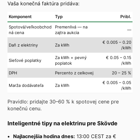
Vaša konečná faktúra pridáva:
Komponent
Typ
Pribl.
Spotová/veľkoobchod
Premenlivá — na
—
ná cena
zajtra aukcia
€ 0.005 – 0.20
Daň z elektriny
Za kWh
/kWh
Za kWh + pevný
€ 0.05 – 0.15
Sieťové poplatky
poplatok
/kWh
DPH
Percento z celkovej
20 – 25 %
€ 0.005 – 0.05
Marža dodávateľa
Za kWh
/kWh
Pravidlo: pridajte 30–60 % k spotovej cene pre
konečnú cenu.
Inteligentné tipy na elektrinu pre Skövde
Najlacnejšia hodina dnes:
13:00 CEST za €