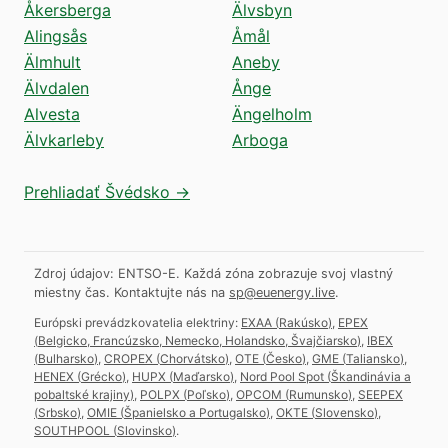
Åkersberga
Älvsbyn
Alingsås
Åmål
Älmhult
Aneby
Älvdalen
Ånge
Alvesta
Ängelholm
Älvkarleby
Arboga
Prehliadať Švédsko →
Zdroj údajov: ENTSO-E. Každá zóna zobrazuje svoj vlastný
miestny čas.
Kontaktujte nás na
sp@euenergy.live
.
Európski prevádzkovatelia elektriny:
EXAA
(
Rakúsko
)
,
EPEX
(
Belgicko, Francúzsko, Nemecko, Holandsko, Švajčiarsko
)
,
IBEX
(
Bulharsko
)
,
CROPEX
(
Chorvátsko
)
,
OTE
(
Česko
)
,
GME
(
Taliansko
)
,
HENEX
(
Grécko
)
,
HUPX
(
Maďarsko
)
,
Nord Pool Spot
(
Škandinávia a
pobaltské krajiny
)
,
POLPX
(
Poľsko
)
,
OPCOM
(
Rumunsko
)
,
SEEPEX
(
Srbsko
)
,
OMIE
(
Španielsko a Portugalsko
)
,
OKTE
(
Slovensko
)
,
SOUTHPOOL
(
Slovinsko
)
.