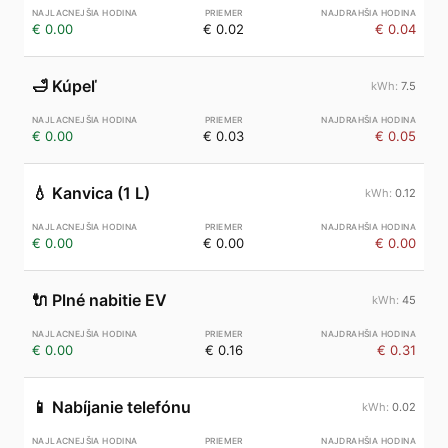
€ 0.00
€ 0.02
€ 0.04
🛁
Kúpeľ
7.5
€ 0.00
€ 0.03
€ 0.05
💧
Kanvica (1 L)
0.12
€ 0.00
€ 0.00
€ 0.00
🔌
Plné nabitie EV
45
€ 0.00
€ 0.16
€ 0.31
📱
Nabíjanie telefónu
0.02