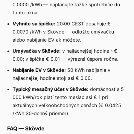
0.0000 /kWh — naplánujte ťažké spotrebiče do
tohto okna.
Vyhnite sa špičke:
20:00 CEST dosahuje €
0.0070 /kWh v Skövde — odložte umývačku
alebo nabíjanie EV ak môžete.
Umývačka v Skövde:
v najlacnejšej hodine ~€
0.00; v špičke € 0.01 — výrazná úspora ročne.
Nabíjanie EV v Skövde:
50 kWh nabíjanie v
najlacnejšej hodine stojí asi € 0.00.
Typický mesačný účet v Skövde:
domácnosť s 5
000 kWh/rok platí tento mesiac asi € 1 pri
aktuálnych veľkoobchodných cenách (€ 0.0425
/kWh 30-denný priemer).
FAQ
—
Skövde