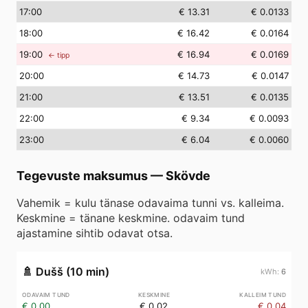
17
:00
€ 13.31
€ 0.0133
18
:00
€ 16.42
€ 0.0164
19
:00
€ 16.94
€ 0.0169
← tipp
20
:00
€ 14.73
€ 0.0147
21
:00
€ 13.51
€ 0.0135
22
:00
€ 9.34
€ 0.0093
23
:00
€ 6.04
€ 0.0060
Tegevuste maksumus
—
Skövde
Vahemik = kulu tänase odavaima tunni vs. kalleima.
Keskmine = tänane keskmine. odavaim tund
ajastamine sihtib odavat otsa.
🚿
Dušš (10 min)
6
€ 0.00
€ 0.02
€ 0.04