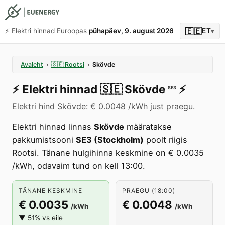
🇪🇪
⚡️ Elektri hinnad Euroopas
pühapäev, 9. august 2026
ET
▾
Avaleht
›
🇸🇪
Rootsi
›
Skövde
⚡️
Elektri hinnad
🇸🇪
Skövde
⚡️
SE3
Elektri hind Skövde: € 0.0048 /kWh just praegu.
Elektri hinnad linnas
Skövde
määratakse
pakkumistsooni
SE3 (Stockholm)
poolt riigis
Rootsi. Tänane hulgihinna keskmine on € 0.0035
/kWh, odavaim tund on kell 13:00.
TÄNANE KESKMINE
PRAEGU (18:00)
€ 0.0035
€ 0.0048
/kWh
/kWh
▼ 51% vs eile