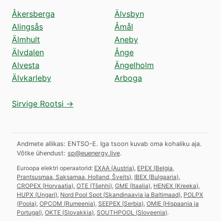
Åkersberga
Älvsbyn
Alingsås
Åmål
Älmhult
Aneby
Älvdalen
Ånge
Alvesta
Ängelholm
Älvkarleby
Arboga
Sirvige Rootsi →
Andmete allikas: ENTSO-E. Iga tsoon kuvab oma kohaliku aja.
Võtke ühendust:
sp@euenergy.live
.
Euroopa elektri operaatorid:
EXAA
(
Austria
)
,
EPEX
(
Belgia,
Prantsusmaa, Saksamaa, Holland, Šveits
)
,
IBEX
(
Bulgaaria
)
,
CROPEX
(
Horvaatia
)
,
OTE
(
Tšehhi
)
,
GME
(
Itaalia
)
,
HENEX
(
Kreeka
)
,
HUPX
(
Ungari
)
,
Nord Pool Spot
(
Skandinaavia ja Baltimaad
)
,
POLPX
(
Poola
)
,
OPCOM
(
Rumeenia
)
,
SEEPEX
(
Serbia
)
,
OMIE
(
Hispaania ja
Portugal
)
,
OKTE
(
Slovakkia
)
,
SOUTHPOOL
(
Sloveenia
)
.