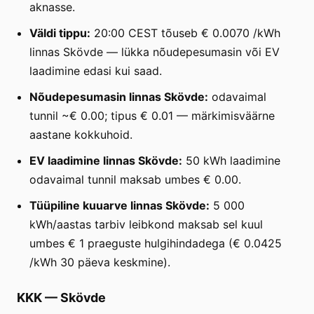
aknasse.
Väldi tippu:
20:00 CEST tõuseb € 0.0070 /kWh
linnas Skövde — lükka nõudepesumasin või EV
laadimine edasi kui saad.
Nõudepesumasin linnas Skövde:
odavaimal
tunnil ~€ 0.00; tipus € 0.01 — märkimisväärne
aastane kokkuhoid.
EV laadimine linnas Skövde:
50 kWh laadimine
odavaimal tunnil maksab umbes € 0.00.
Tüüpiline kuuarve linnas Skövde:
5 000
kWh/aastas tarbiv leibkond maksab sel kuul
umbes € 1 praeguste hulgihindadega (€ 0.0425
/kWh 30 päeva keskmine).
KKK
—
Skövde