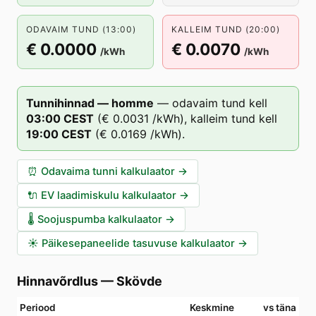
ODAVAIM TUND (13:00)
KALLEIM TUND (20:00)
€ 0.0000
€ 0.0070
/kWh
/kWh
Tunnihinnad — homme
—
odavaim tund kell
03
:00
CEST
(
€ 0.0031
/kWh),
kalleim tund kell
19
:00
CEST
(
€ 0.0169
/kWh).
⏰
Odavaima tunni kalkulaator
→
🔌
EV laadimiskulu kalkulaator
→
🌡️
Soojuspumba kalkulaator
→
☀️
Päikesepaneelide tasuvuse kalkulaator
→
Hinnavõrdlus
—
Skövde
Periood
Keskmine
vs täna