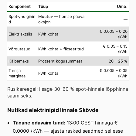
Komponent
Tüüp
Umb.
Spot-/hulgihin
Muutuv — homse päeva
—
d
oksjon
€ 0.005 – 0.20
Elektriaktsiis
kWh kohta
/kWh
€ 0.05 – 0.15
Võrgutasud
kWh kohta + fikseeritud
/kWh
Käibemaks
Protsent kogusummast
20 – 25 %
Tarnija
€ 0.005 – 0.05
kWh kohta
marginaal
/kWh
Rusikareegel: lisage 30–60 % spot-hinnale lõpphinna
saamiseks.
Nutikad elektrinipid linnale Skövde
Tänane odavaim tund:
13:00 CEST hinnaga €
0.0000 /kWh — ajasta rasked seadmed sellesse