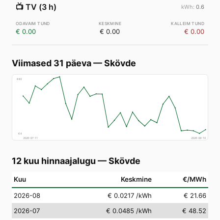
📺
TV (3 h)
0.6
€ 0.00
€ 0.00
€ 0.00
Viimased 31 päeva
—
Skövde
€
83
€
4
2026-07-11
2026-08-10
12 kuu hinnaajalugu
—
Skövde
Kuu
Keskmine
€/MWh
2026-08
€ 0.0217
/kWh
€ 21.66
2026-07
€ 0.0485
/kWh
€ 48.52