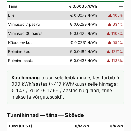
Täna
€ 0.0035
/kWh
—
Eile
€ 0.0072
/kWh
▲
105
%
Viimased 7 päeva
€ 0.0259
/kWh
▲
634
%
Viimased 30 päeva
€ 0.0425
/kWh
▲
1103
%
Käesolev kuu
€ 0.0231
/kWh
▲
554
%
Eelmine kuu
€ 0.0485
/kWh
▲
1274
%
Eelmine aasta
€ 0.0435
/kWh
▲
1133
%
Kuu hinnang
tüüpilisele leibkonnale, kes tarbib 5
000 kWh/aastas (~417 kWh/kuus) selle hinnaga:
€ 1.47 / kuus (€ 17.66 / aastas hulgihind, enne
makse ja võrgutasusid).
Tunnihinnad — täna
—
Skövde
Tund (CEST)
€/MWh
€/kWh