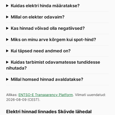
Kuidas elektri hinda määratakse?
Millal on elekter odavaim?
Kas hinnad võivad olla negatiivsed?
Miks on minu arve kõrgem kui spot-hind?
Kui täpsed need andmed on?
Kuidas tarbimist odavamatesse tundidesse
nihutada?
Millal homsed hinnad avaldatakse?
Allikas
:
ENTSO-E Transparency Platform
.
Viimati uuendatud
:
2026-08-09
(
CEST
).
Elektri hinnad linnades Skövde lähedal