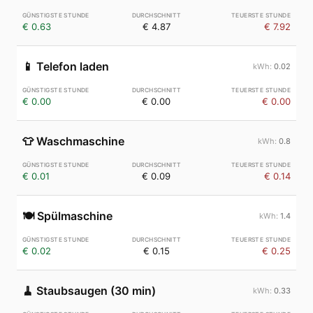
€ 0.63
€ 4.87
€ 7.92
📱
Telefon laden
0.02
€ 0.00
€ 0.00
€ 0.00
👕
Waschmaschine
0.8
€ 0.01
€ 0.09
€ 0.14
🍽️
Spülmaschine
1.4
€ 0.02
€ 0.15
€ 0.25
🧹
Staubsaugen (30 min)
0.33