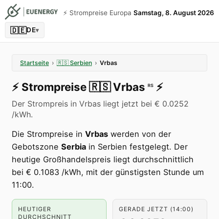
⚡️ Strompreise Europa
Samstag, 8. August 2026
🇩🇪
DE
▾
Startseite
›
🇷🇸
Serbien
›
Vrbas
⚡️
Strompreise
🇷🇸
Vrbas
⚡️
RS
Der Strompreis in Vrbas liegt jetzt bei € 0.0252
/kWh.
Die Strompreise in
Vrbas
werden von der
Gebotszone
Serbia
in Serbien festgelegt. Der
heutige Großhandelspreis liegt durchschnittlich
bei € 0.1083 /kWh, mit der günstigsten Stunde um
11:00.
HEUTIGER
GERADE JETZT (14:00)
DURCHSCHNITT