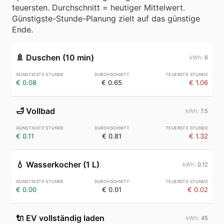
teuersten. Durchschnitt = heutiger Mittelwert.
Günstigste-Stunde-Planung zielt auf das günstige
Ende.
🚿
Duschen (10 min)
6
€ 0.08
€ 0.65
€ 1.06
🛁
Vollbad
7.5
€ 0.11
€ 0.81
€ 1.32
💧
Wasserkocher (1 L)
0.12
€ 0.00
€ 0.01
€ 0.02
🔌
EV vollständig laden
45