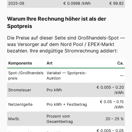
2025-09
€ 0.0998
/kWh
€ 99.82
Warum Ihre Rechnung höher ist als der
Spotpreis
Die Preise auf dieser Seite sind Großhandels-Spot —
was Versorger auf dem Nord Pool / EPEX-Markt
bezahlen. Ihre endgültige Stromrechnung addiert:
Komponente
Art
Ca.
Spot-/Großhandels
Variabel — Spotpreis-
—
preis
Auktion
€ 0.005 – 0.20
Stromsteuer
Pro kWh
/kWh
€ 0.05 – 0.15
Netzentgelte
Pro kWh + Festbetrag
/kWh
Prozent vom
MwSt.
20 – 25 %
Gesamtbetrag
€ 0.005 – 0.05