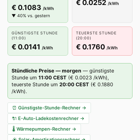
€ 0.0252
/kWh
€ 0.1083
/kWh
▼ 40% vs. gestern
GÜNSTIGSTE STUNDE
TEUERSTE STUNDE
(11:00)
(20:00)
€ 0.0141
€ 0.1760
/kWh
/kWh
Stündliche Preise — morgen
—
günstigste
Stunde um
11
:00
CEST
(
€ 0.0023
/kWh),
teuerste Stunde um
20
:00
CEST
(
€ 0.1880
/kWh).
⏰
Günstigste-Stunde-Rechner
→
🔌
E-Auto-Ladekostenrechner
→
🌡️
Wärmepumpen-Rechner
→
☀️
Solar-Amortisationsrechner
→