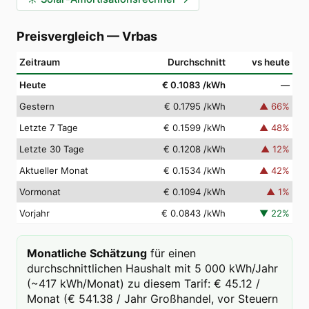
Preisvergleich
—
Vrbas
Zeitraum
Durchschnitt
vs heute
Heute
€ 0.1083
/kWh
—
Gestern
€ 0.1795
/kWh
▲
66
%
Letzte 7 Tage
€ 0.1599
/kWh
▲
48
%
Letzte 30 Tage
€ 0.1208
/kWh
▲
12
%
Aktueller Monat
€ 0.1534
/kWh
▲
42
%
Vormonat
€ 0.1094
/kWh
▲
1
%
Vorjahr
€ 0.0843
/kWh
▼
22
%
Monatliche Schätzung
für einen
durchschnittlichen Haushalt mit 5 000 kWh/Jahr
(~417 kWh/Monat) zu diesem Tarif: € 45.12 /
Monat (€ 541.38 / Jahr Großhandel, vor Steuern