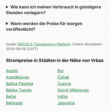
Wie kann ich meinen Verbrauch in günstigere
Stunden verlagern?
Wann werden die Preise für morgen
veröffentlicht?
Quelle
:
ENTSO-E Transparency Platform
.
Zuletzt aktualisiert
:
2026-08-08
(
CEST
).
Strompreise in Städten in der Nähe von Vrbas
Apatin
Bor
Aranđelovac
Čačak
Bačka Palanka
Ćuprija
Bačka Topola
Gornji Milanovac
Bečej
Inđija
Belgrade
Jagodina