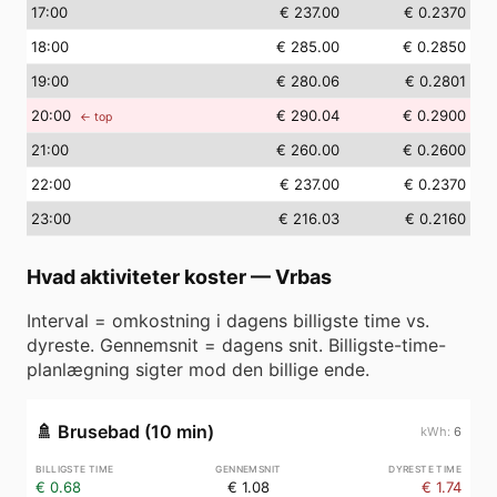
17
:00
€ 237.00
€ 0.2370
18
:00
€ 285.00
€ 0.2850
19
:00
€ 280.06
€ 0.2801
20
:00
€ 290.04
€ 0.2900
← top
21
:00
€ 260.00
€ 0.2600
22
:00
€ 237.00
€ 0.2370
23
:00
€ 216.03
€ 0.2160
Hvad aktiviteter koster
—
Vrbas
Interval = omkostning i dagens billigste time vs.
dyreste. Gennemsnit = dagens snit. Billigste-time-
planlægning sigter mod den billige ende.
🚿
Brusebad (10 min)
6
€ 0.68
€ 1.08
€ 1.74