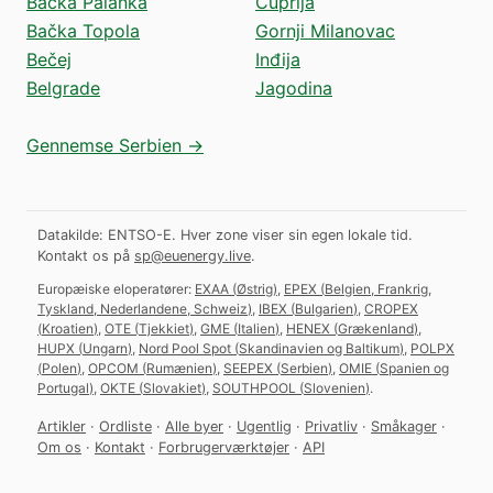
Bačka Palanka
Ćuprija
Bačka Topola
Gornji Milanovac
Bečej
Inđija
Belgrade
Jagodina
Gennemse Serbien →
Datakilde: ENTSO-E. Hver zone viser sin egen lokale tid.
Kontakt os på
sp@euenergy.live
.
Europæiske eloperatører:
EXAA
(
Østrig
)
,
EPEX
(
Belgien, Frankrig,
Tyskland, Nederlandene, Schweiz
)
,
IBEX
(
Bulgarien
)
,
CROPEX
(
Kroatien
)
,
OTE
(
Tjekkiet
)
,
GME
(
Italien
)
,
HENEX
(
Grækenland
)
,
HUPX
(
Ungarn
)
,
Nord Pool Spot
(
Skandinavien og Baltikum
)
,
POLPX
(
Polen
)
,
OPCOM
(
Rumænien
)
,
SEEPEX
(
Serbien
)
,
OMIE
(
Spanien og
Portugal
)
,
OKTE
(
Slovakiet
)
,
SOUTHPOOL
(
Slovenien
)
.
Artikler
·
Ordliste
·
Alle byer
·
Ugentlig
·
Privatliv
·
Småkager
·
Om os
·
Kontakt
·
Forbrugerværktøjer
·
API