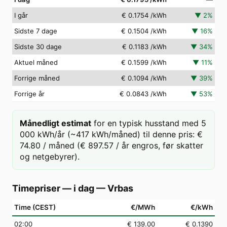
I går
€ 0.1754
/kWh
▼
2
%
Sidste 7 dage
€ 0.1504
/kWh
▼
16
%
Sidste 30 dage
€ 0.1183
/kWh
▼
34
%
Aktuel måned
€ 0.1599
/kWh
▼
11
%
Forrige måned
€ 0.1094
/kWh
▼
39
%
Forrige år
€ 0.0843
/kWh
▼
53
%
Månedligt estimat
for en typisk husstand med 5
000 kWh/år (~417 kWh/måned) til denne pris: €
74.80 / måned (€ 897.57 / år engros, før skatter
og netgebyrer).
Timepriser — i dag
—
Vrbas
Time (CEST)
€/MWh
€/kWh
02
:00
€ 139.00
€ 0.1390