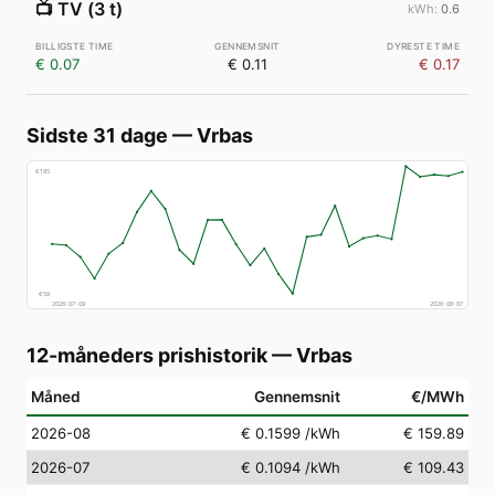
📺
TV (3 t)
0.6
€ 0.07
€ 0.11
€ 0.17
Sidste 31 dage
—
Vrbas
€
185
€
58
2026-07-09
2026-08-07
12-måneders prishistorik
—
Vrbas
Måned
Gennemsnit
€/MWh
2026-08
€ 0.1599
/kWh
€ 159.89
2026-07
€ 0.1094
/kWh
€ 109.43