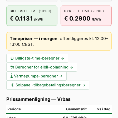
BILLIGSTE TIME (10:00)
DYRESTE TIME (20:00)
€ 0.1131
€ 0.2900
/kWh
/kWh
Timepriser — i morgen
:
offentliggøres kl. 12:00–
13:00 CEST
.
⏰
Billigste-time-beregner
→
🔌
Beregner for elbil-opladning
→
🌡️
Varmepumpe-beregner
→
☀️
Solpanel-tilbagebetalingsberegner
→
Prissammenligning
—
Vrbas
Periode
Gennemsnit
vs i dag
I dag
€ 0.1795
/kWh
—