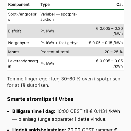
Komponent
Type
Ca.
Spot-/engrospri
Variabel — spotpris-
—
s
auktion
€ 0.005 – 0.20
Elafgift
Pr. kWh
/kWh
Netgebyrer
Pr. kWh + fast gebyr
€ 0.05 – 0.15 /kWh
Moms
Procent af total
20 – 25 %
Leverandørmarg
€ 0.005 – 0.05
Pr. kWh
in
/kWh
Tommelfingerregel: læg 30–60 % oven i spotprisen
for at få slutprisen.
Smarte strømtips til Vrbas
Billigste time i dag:
10:00 CEST til € 0.1131 /kWh
— planlæg tunge apparater i dette vindue.
Undgå spidsbelastning:
20:00 CEST rammer €