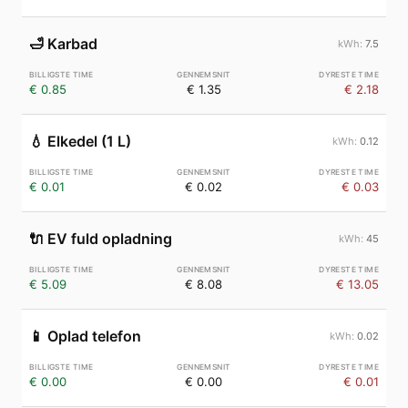
🛁
Karbad
7.5
€ 0.85
€ 1.35
€ 2.18
💧
Elkedel (1 L)
0.12
€ 0.01
€ 0.02
€ 0.03
🔌
EV fuld opladning
45
€ 5.09
€ 8.08
€ 13.05
📱
Oplad telefon
0.02
€ 0.00
€ 0.00
€ 0.01