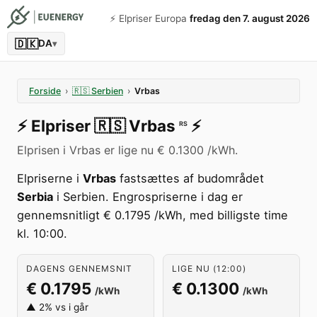
⚡️ Elpriser Europa
fredag den 7. august 2026
🇩🇰
DA
▾
Forside
›
🇷🇸
Serbien
›
Vrbas
⚡️
Elpriser
🇷🇸
Vrbas
⚡️
RS
Elprisen i Vrbas er lige nu € 0.1300 /kWh.
Elpriserne i
Vrbas
fastsættes af budområdet
Serbia
i Serbien. Engrospriserne i dag er
gennemsnitligt € 0.1795 /kWh, med billigste time
kl. 10:00.
DAGENS GENNEMSNIT
LIGE NU (12:00)
€ 0.1795
€ 0.1300
/kWh
/kWh
▲ 2% vs i går