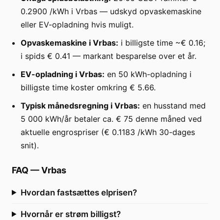
0.2900 /kWh i Vrbas — udskyd opvaskemaskine
eller EV-opladning hvis muligt.
Opvaskemaskine i Vrbas:
i billigste time ~€ 0.16;
i spids € 0.41 — markant besparelse over et år.
EV-opladning i Vrbas:
en 50 kWh-opladning i
billigste time koster omkring € 5.66.
Typisk månedsregning i Vrbas:
en husstand med
5 000 kWh/år betaler ca. € 75 denne måned ved
aktuelle engrospriser (€ 0.1183 /kWh 30-dages
snit).
FAQ
—
Vrbas
Hvordan fastsættes elprisen?
Hvornår er strøm billigst?