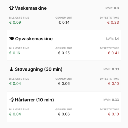
👕
Vaskemaskine
0.8
€ 0.09
€ 0.14
€ 0.23
🍽️
Opvaskemaskine
1.4
€ 0.16
€ 0.25
€ 0.41
🧹
Støvsugning (30 min)
0.33
€ 0.04
€ 0.06
€ 0.10
💨
Hårtørrer (10 min)
0.33
€ 0.04
€ 0.06
€ 0.10