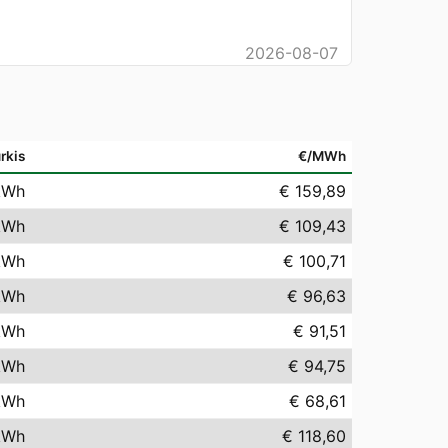
2026-08-07
rkis
€/MWh
kWh
€ 159,89
kWh
€ 109,43
kWh
€ 100,71
kWh
€ 96,63
kWh
€ 91,51
kWh
€ 94,75
kWh
€ 68,61
kWh
€ 118,60