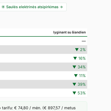
☀️
Saulės elektrinės atsipirkimas
→
lyginant su šiandien
—
▼
2
%
▼
16
%
▼
34
%
▼
11
%
▼
39
%
▼
53
%
arifu: € 74,80 / mėn. (€ 897,57 / metus