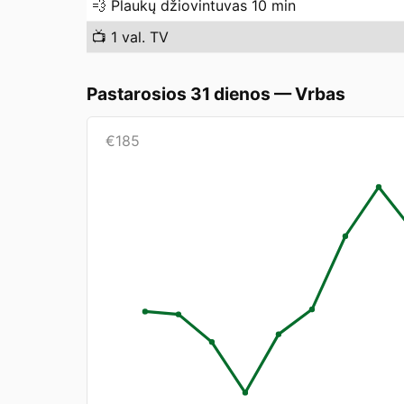
💨
Plaukų džiovintuvas 10 min
📺
1 val. TV
Pastarosios 31 dienos
—
Vrbas
€
185