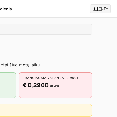
dienis
🇱🇹
LT
▾
tai šiuo metų laiku.
BRANGIAUSIA VALANDA (20:00)
€ 0,2900
/kWh