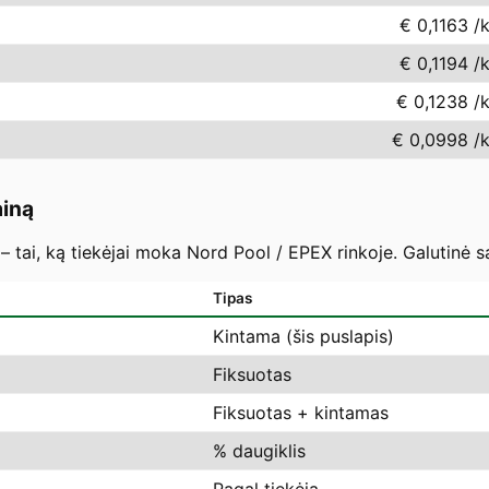
€ 0,1163
/
€ 0,1194
/
€ 0,1238
/
€ 0,0998
/
ainą
– tai, ką tiekėjai moka Nord Pool / EPEX rinkoje. Galutinė s
Tipas
Kintama (šis puslapis)
Fiksuotas
Fiksuotas + kintamas
% daugiklis