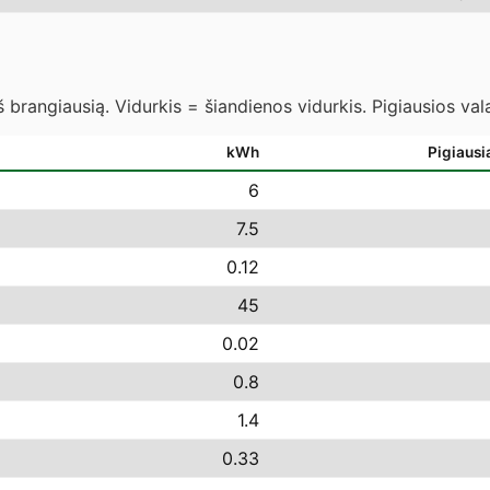
 brangiausią. Vidurkis = šiandienos vidurkis. Pigiausios va
kWh
Pigiausi
6
7.5
0.12
45
0.02
0.8
1.4
0.33