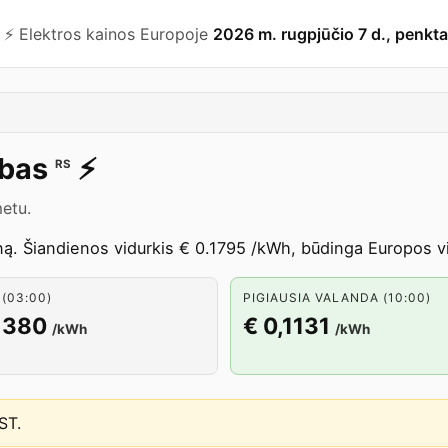
⚡️ Elektros kainos Europoje
2026 m. rugpjūčio 7 d., penkta
bas
⚡️
RS
etu.
ą. Šiandienos vidurkis € 0.1795 /kWh, būdinga Europos vie
(03:00)
PIGIAUSIA VALANDA (10:00)
1380
€ 0,1131
/kWh
/kWh
EST
.