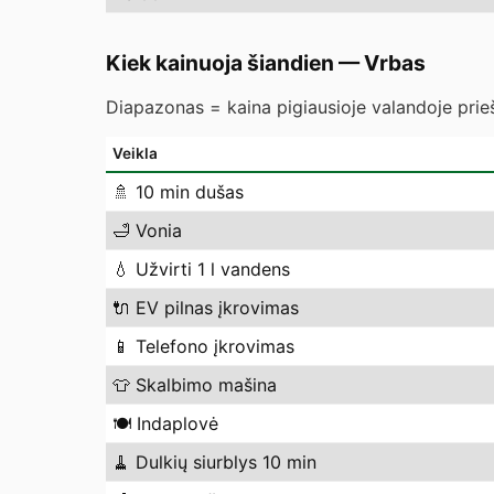
Kiek kainuoja šiandien
—
Vrbas
Diapazonas = kaina pigiausioje valandoje prieš
Veikla
🚿
10 min dušas
🛁
Vonia
💧
Užvirti 1 l vandens
🔌
EV pilnas įkrovimas
📱
Telefono įkrovimas
👕
Skalbimo mašina
🍽️
Indaplovė
🧹
Dulkių siurblys 10 min