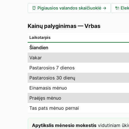
⏰
Pigiausios valandos skaičiuoklė
→
🔌
Elek
Kainų palyginimas
—
Vrbas
Laikotarpis
Šiandien
Vakar
Pastarosios 7 dienos
Pastarosios 30 dienų
Einamasis mėnuo
Praėjęs mėnuo
Tas pats mėnuo pernai
Apytikslis mėnesio mokestis
vidutiniam ūk