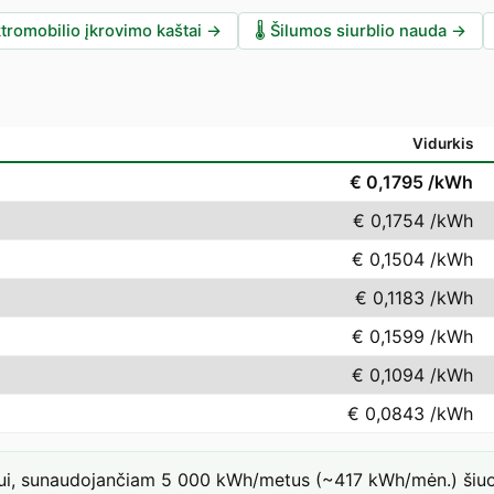
tromobilio įkrovimo kaštai
→
🌡️
Šilumos siurblio nauda
→
Vidurkis
€ 0,1795
/kWh
€ 0,1754
/kWh
€ 0,1504
/kWh
€ 0,1183
/kWh
€ 0,1599
/kWh
€ 0,1094
/kWh
€ 0,0843
/kWh
iui, sunaudojančiam 5 000 kWh/metus (~417 kWh/mėn.) šiuo t