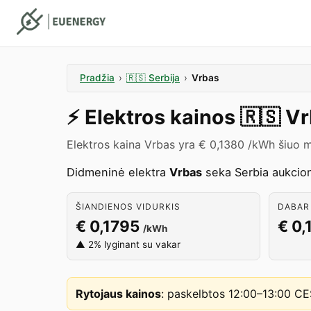
Pradžia
›
🇷🇸
Serbija
›
Vrbas
⚡️
Elektros kainos
🇷🇸
Vr
Elektros kaina Vrbas yra € 0,1380 /kWh šiuo m
Didmeninė elektra
Vrbas
seka Serbia aukcion
ŠIANDIENOS VIDURKIS
DABAR 
€ 0,1795
€ 0,
/kWh
▲ 2% lyginant su vakar
Rytojaus kainos
:
paskelbtos 12:00–13:00 C