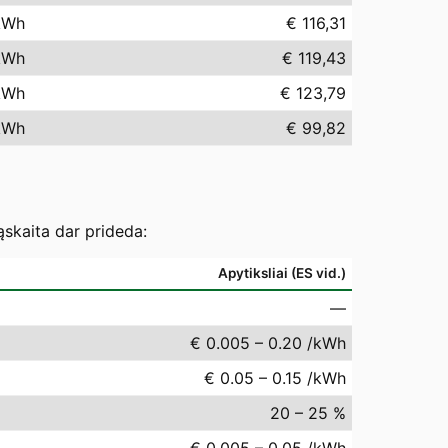
kWh
€ 116,31
kWh
€ 119,43
kWh
€ 123,79
kWh
€ 99,82
ąskaita dar prideda:
Apytiksliai (ES vid.)
—
€ 0.005 – 0.20 /kWh
€ 0.05 – 0.15 /kWh
20 – 25 %