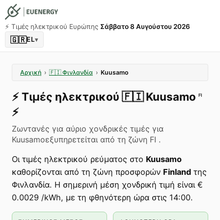
⚡️ Τιμές ηλεκτρικού Ευρώπης
Σάββατο 8 Αυγούστου 2026
🇬🇷
EL
▾
Αρχική
›
🇫🇮
Φινλανδία
›
Kuusamo
⚡️
Τιμές ηλεκτρικού
🇫🇮
Kuusamo
FI
⚡️
Ζωντανές για αύριο χονδρικές τιμές για
Kuusamoεξυπηρετείται από τη ζώνη FI .
Οι τιμές ηλεκτρικού ρεύματος στο
Kuusamo
καθορίζονται από τη ζώνη προσφορών
Finland
της
Φινλανδία. Η σημερινή μέση χονδρική τιμή είναι €
0.0029 /kWh, με τη φθηνότερη ώρα στις 14:00.