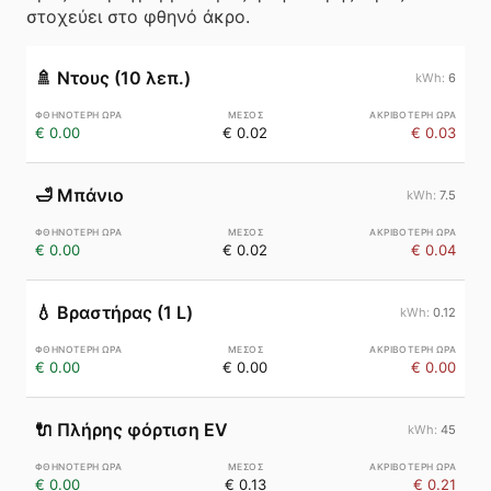
στοχεύει στο φθηνό άκρο.
🚿
Ντους (10 λεπ.)
6
€ 0.00
€ 0.02
€ 0.03
🛁
Μπάνιο
7.5
€ 0.00
€ 0.02
€ 0.04
💧
Βραστήρας (1 L)
0.12
€ 0.00
€ 0.00
€ 0.00
🔌
Πλήρης φόρτιση EV
45
€ 0.00
€ 0.13
€ 0.21