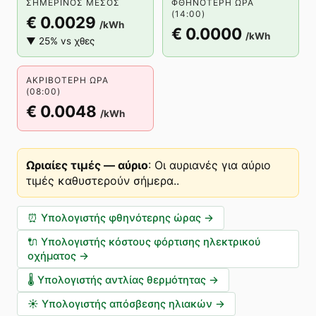
ΣΗΜΕΡΙΝΌΣ ΜΈΣΟΣ
ΦΘΗΝΌΤΕΡΗ ΏΡΑ
(14:00)
€ 0.0029
/kWh
€ 0.0000
/kWh
▼ 25% vs χθες
ΑΚΡΙΒΌΤΕΡΗ ΏΡΑ
(08:00)
€ 0.0048
/kWh
Ωριαίες τιμές — αύριο
:
Οι αυριανές για αύριο
τιμές καθυστερούν σήμερα.
.
⏰
Υπολογιστής φθηνότερης ώρας
→
🔌
Υπολογιστής κόστους φόρτισης ηλεκτρικού
οχήματος
→
🌡️
Υπολογιστής αντλίας θερμότητας
→
☀️
Υπολογιστής απόσβεσης ηλιακών
→