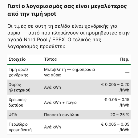
Γιατί ο λογαριασμός σας είναι μεγαλύτερος
από την τιμή spot
Οι τιμές σε αυτή τη σελίδα είναι χονδρικής για
αύριο — αυτό που πληρώνουν οι προμηθευτές στην
αγορά Nord Pool / EPEX. Ο τελικός σας
λογαριασμός προσθέτει:
Στοιχείο
Τύπος
Περ.
Τιμή spot/
Μεταβλητή — δημοπρασία
—
χονδρικής
για αύριο
Φόρος
€ 0.005 – 0.20
Ανά kWh
ηλεκτρικού
/kWh
Χρεώσεις
€ 0.05 – 0.15
Ανά kWh + πάγιο
δικτύου
/kWh
ΦΠΑ
Ποσοστό συνόλου
20 – 25 %
Περιθώριο
€ 0.005 – 0.05
Ανά kWh
προμηθευτή
/kWh