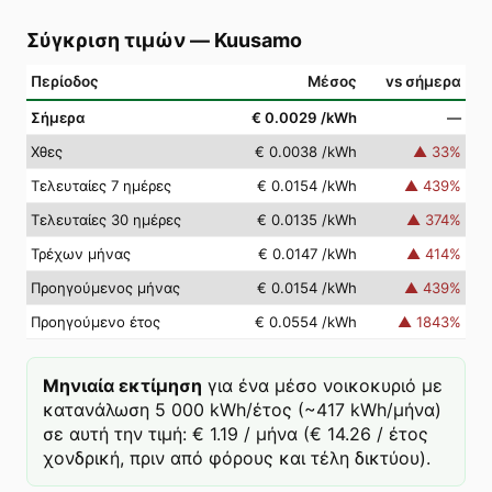
Σύγκριση τιμών
—
Kuusamo
Περίοδος
Μέσος
vs σήμερα
Σήμερα
€ 0.0029
/kWh
—
Χθες
€ 0.0038
/kWh
▲
33
%
Τελευταίες 7 ημέρες
€ 0.0154
/kWh
▲
439
%
Τελευταίες 30 ημέρες
€ 0.0135
/kWh
▲
374
%
Τρέχων μήνας
€ 0.0147
/kWh
▲
414
%
Προηγούμενος μήνας
€ 0.0154
/kWh
▲
439
%
Προηγούμενο έτος
€ 0.0554
/kWh
▲
1843
%
Μηνιαία εκτίμηση
για ένα μέσο νοικοκυριό με
κατανάλωση 5 000 kWh/έτος (~417 kWh/μήνα)
σε αυτή την τιμή: € 1.19 / μήνα (€ 14.26 / έτος
χονδρική, πριν από φόρους και τέλη δικτύου).