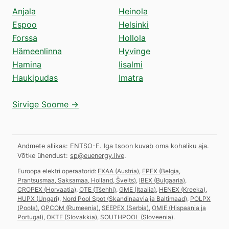
Anjala
Heinola
Espoo
Helsinki
Forssa
Hollola
Hämeenlinna
Hyvinge
Hamina
Iisalmi
Haukipudas
Imatra
Sirvige Soome →
Andmete allikas: ENTSO-E. Iga tsoon kuvab oma kohaliku aja.
Võtke ühendust:
sp@euenergy.live
.
Euroopa elektri operaatorid:
EXAA
(
Austria
)
,
EPEX
(
Belgia,
Prantsusmaa, Saksamaa, Holland, Šveits
)
,
IBEX
(
Bulgaaria
)
,
CROPEX
(
Horvaatia
)
,
OTE
(
Tšehhi
)
,
GME
(
Itaalia
)
,
HENEX
(
Kreeka
)
,
HUPX
(
Ungari
)
,
Nord Pool Spot
(
Skandinaavia ja Baltimaad
)
,
POLPX
(
Poola
)
,
OPCOM
(
Rumeenia
)
,
SEEPEX
(
Serbia
)
,
OMIE
(
Hispaania ja
Portugal
)
,
OKTE
(
Slovakkia
)
,
SOUTHPOOL
(
Sloveenia
)
.