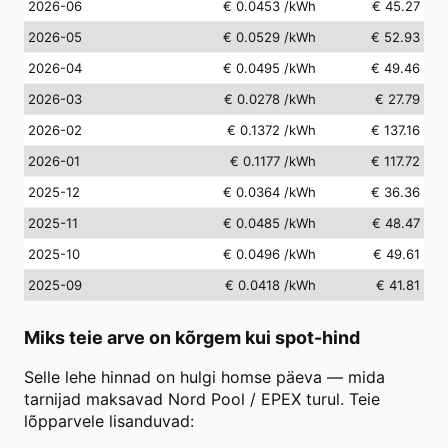
2026-06
€ 0.0453
/kWh
€ 45.27
2026-05
€ 0.0529
/kWh
€ 52.93
2026-04
€ 0.0495
/kWh
€ 49.46
2026-03
€ 0.0278
/kWh
€ 27.79
2026-02
€ 0.1372
/kWh
€ 137.16
2026-01
€ 0.1177
/kWh
€ 117.72
2025-12
€ 0.0364
/kWh
€ 36.36
2025-11
€ 0.0485
/kWh
€ 48.47
2025-10
€ 0.0496
/kWh
€ 49.61
2025-09
€ 0.0418
/kWh
€ 41.81
Miks teie arve on kõrgem kui spot-hind
Selle lehe hinnad on hulgi homse päeva — mida
tarnijad maksavad Nord Pool / EPEX turul. Teie
lõpparvele lisanduvad: