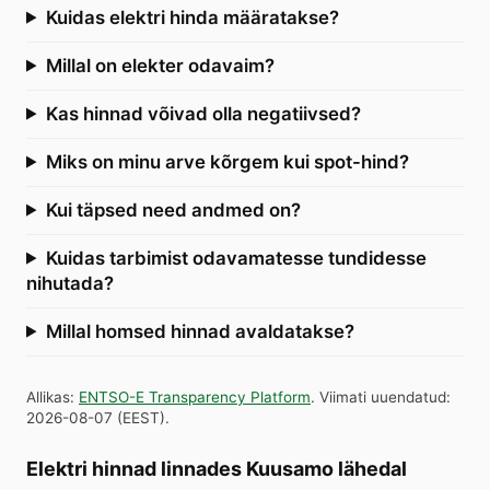
Kuidas elektri hinda määratakse?
Millal on elekter odavaim?
Kas hinnad võivad olla negatiivsed?
Miks on minu arve kõrgem kui spot-hind?
Kui täpsed need andmed on?
Kuidas tarbimist odavamatesse tundidesse
nihutada?
Millal homsed hinnad avaldatakse?
Allikas
:
ENTSO-E Transparency Platform
.
Viimati uuendatud
:
2026-08-07
(
EEST
).
Elektri hinnad linnades Kuusamo lähedal