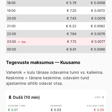
18
:00
€ 5.79
€ 0.0058
19
:00
€ 7.20
€ 0.0072
20
:00
€ 7.43
€ 0.0074
21
:00
€ 6.22
€ 0.0062
22
:00
€ 7.64
€ 0.0076
23
:00
€ 7.72
€ 0.0077
← tipp
00
:00
€ 6.61
€ 0.0066
Tegevuste maksumus
—
Kuusamo
Vahemik = kulu tänase odavaima tunni vs. kalleima.
Keskmine = tänane keskmine. odavaim tund
ajastamine sihtib odavat otsa.
🚿
Dušš (10 min)
6
€ 0.01
€ 0.03
€ 0.05