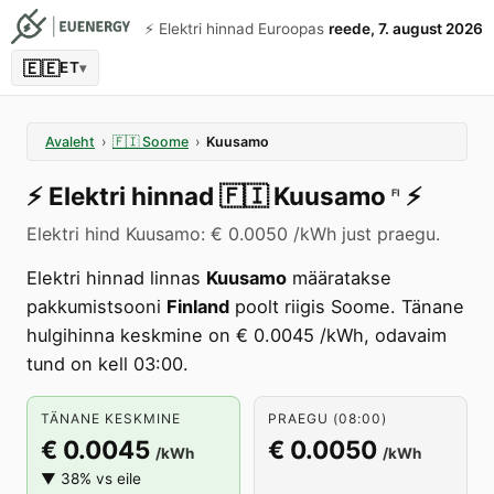
⚡️ Elektri hinnad Euroopas
reede, 7. august 2026
🇪🇪
ET
▾
Avaleht
›
🇫🇮
Soome
›
Kuusamo
⚡️
Elektri hinnad
🇫🇮
Kuusamo
⚡️
FI
Elektri hind Kuusamo: € 0.0050 /kWh just praegu.
Elektri hinnad linnas
Kuusamo
määratakse
pakkumistsooni
Finland
poolt riigis Soome. Tänane
hulgihinna keskmine on € 0.0045 /kWh, odavaim
tund on kell 03:00.
TÄNANE KESKMINE
PRAEGU (08:00)
€ 0.0045
€ 0.0050
/kWh
/kWh
▼ 38% vs eile