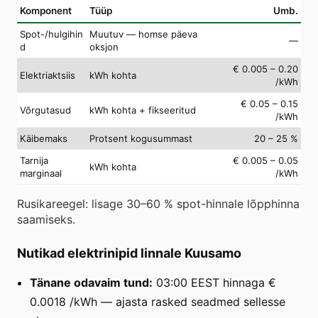
Komponent
Tüüp
Umb.
Spot-/hulgihin
Muutuv — homse päeva
—
d
oksjon
€ 0.005 – 0.20
Elektriaktsiis
kWh kohta
/kWh
€ 0.05 – 0.15
Võrgutasud
kWh kohta + fikseeritud
/kWh
Käibemaks
Protsent kogusummast
20 – 25 %
Tarnija
€ 0.005 – 0.05
kWh kohta
marginaal
/kWh
Rusikareegel: lisage 30–60 % spot-hinnale lõpphinna
saamiseks.
Nutikad elektrinipid linnale Kuusamo
Tänane odavaim tund:
03:00 EEST hinnaga €
0.0018 /kWh — ajasta rasked seadmed sellesse