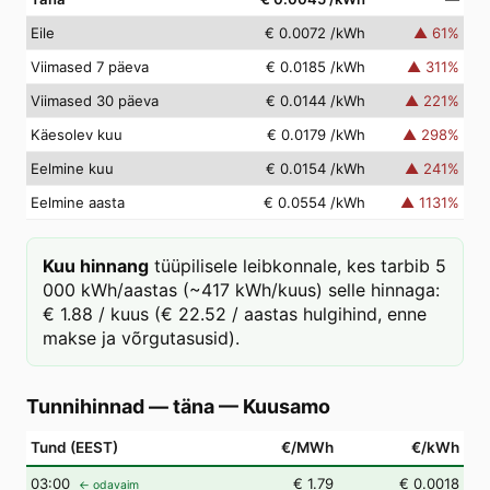
Eile
€ 0.0072
/kWh
▲
61
%
Viimased 7 päeva
€ 0.0185
/kWh
▲
311
%
Viimased 30 päeva
€ 0.0144
/kWh
▲
221
%
Käesolev kuu
€ 0.0179
/kWh
▲
298
%
Eelmine kuu
€ 0.0154
/kWh
▲
241
%
Eelmine aasta
€ 0.0554
/kWh
▲
1131
%
Kuu hinnang
tüüpilisele leibkonnale, kes tarbib 5
000 kWh/aastas (~417 kWh/kuus) selle hinnaga:
€ 1.88 / kuus (€ 22.52 / aastas hulgihind, enne
makse ja võrgutasusid).
Tunnihinnad — täna
—
Kuusamo
Tund (EEST)
€/MWh
€/kWh
03
:00
€ 1.79
€ 0.0018
← odavaim