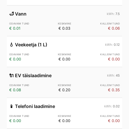
🛁
Vann
7.5
€ 0.01
€ 0.03
€ 0.06
💧
Veekeetja (1 L)
0.12
€ 0.00
€ 0.00
€ 0.00
🔌
EV täislaadimine
45
€ 0.08
€ 0.20
€ 0.35
📱
Telefoni laadimine
0.02
€ 0.00
€ 0.00
€ 0.00