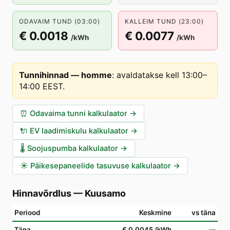
ODAVAIM TUND (03:00)
KALLEIM TUND (23:00)
€ 0.0018
€ 0.0077
/kWh
/kWh
Tunnihinnad — homme
:
avaldatakse kell 13:00–
14:00 EEST
.
⏰
Odavaima tunni kalkulaator
→
🔌
EV laadimiskulu kalkulaator
→
🌡️
Soojuspumba kalkulaator
→
☀️
Päikesepaneelide tasuvuse kalkulaator
→
Hinnavõrdlus
—
Kuusamo
Periood
Keskmine
vs täna
Täna
€ 0.0045
/kWh
—