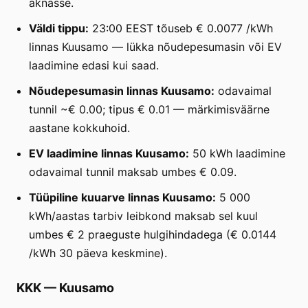
aknasse.
Väldi tippu:
23:00 EEST tõuseb € 0.0077 /kWh
linnas Kuusamo — lükka nõudepesumasin või EV
laadimine edasi kui saad.
Nõudepesumasin linnas Kuusamo:
odavaimal
tunnil ~€ 0.00; tipus € 0.01 — märkimisväärne
aastane kokkuhoid.
EV laadimine linnas Kuusamo:
50 kWh laadimine
odavaimal tunnil maksab umbes € 0.09.
Tüüpiline kuuarve linnas Kuusamo:
5 000
kWh/aastas tarbiv leibkond maksab sel kuul
umbes € 2 praeguste hulgihindadega (€ 0.0144
/kWh 30 päeva keskmine).
KKK
—
Kuusamo