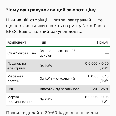
Чому ваш рахунок вищий за спот-ціну
Ціни на цій сторінці — оптові завтрашній — те,
що постачальники платять на ринку Nord Pool /
EPEX. Ваш фінальний рахунок додає:
Компонент
Тип
Прибл.
Змінна — завтрашній
Спот/оптова ціна
—
аукціон
Податок на
€ 0.005 – 0.20
За kWh
електрику
/kWh
Мережеві
€ 0.05 – 0.15
За kWh + фіксований
платежі
/kWh
ПДВ
Відсоток від загального
20 – 25 %
Маржа
€ 0.005 – 0.05
За kWh
постачальника
/kWh
Правило: додайте 30–60 % до спот-ціни для