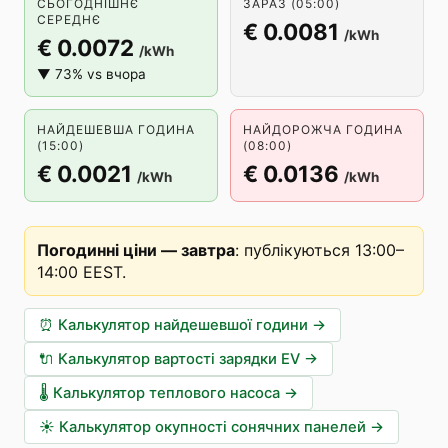
СЬОГОДНІШНЄ
ЗАРАЗ (05:00)
СЕРЕДНЄ
€ 0.0081
/kWh
€ 0.0072
/kWh
▼ 73% vs вчора
НАЙДЕШЕВША ГОДИНА
НАЙДОРОЖЧА ГОДИНА
(15:00)
(08:00)
€ 0.0021
€ 0.0136
/kWh
/kWh
Погодинні ціни — завтра
:
публікуються 13:00–
14:00 EEST
.
⏰
Калькулятор найдешевшої години
→
🔌
Калькулятор вартості зарядки EV
→
🌡️
Калькулятор теплового насоса
→
☀️
Калькулятор окупності сонячних панелей
→