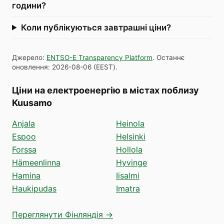
години?
Коли публікуються завтрашні ціни?
Джерело
:
ENTSO-E Transparency Platform
.
Останнє
оновлення
:
2026-08-06
(
EEST
).
Ціни на електроенергію в містах поблизу
Kuusamo
Anjala
Heinola
Espoo
Helsinki
Forssa
Hollola
Hämeenlinna
Hyvinge
Hamina
Iisalmi
Haukipudas
Imatra
Переглянути Фінляндія →