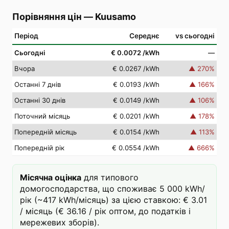
Порівняння цін
—
Kuusamo
Період
Середнє
vs сьогодні
Сьогодні
€ 0.0072
/kWh
—
Вчора
€ 0.0267
/kWh
▲
270
%
Останні 7 днів
€ 0.0193
/kWh
▲
166
%
Останні 30 днів
€ 0.0149
/kWh
▲
106
%
Поточний місяць
€ 0.0201
/kWh
▲
178
%
Попередній місяць
€ 0.0154
/kWh
▲
113
%
Попередній рік
€ 0.0554
/kWh
▲
666
%
Місячна оцінка
для типового
домогосподарства, що споживає 5 000 kWh/
рік (~417 kWh/місяць) за цією ставкою: € 3.01
/ місяць (€ 36.16 / рік оптом, до податків і
мережевих зборів).