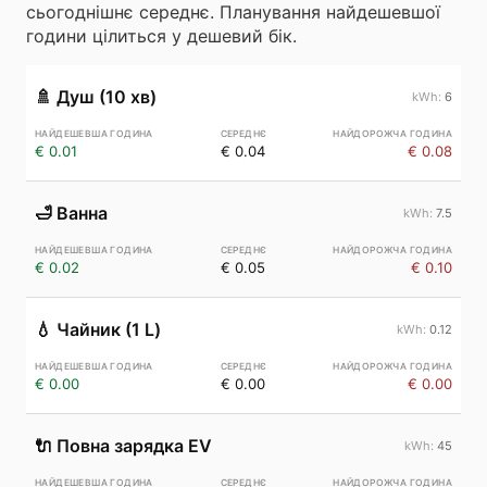
сьогоднішнє середнє. Планування найдешевшої
години цілиться у дешевий бік.
🚿
Душ (10 хв)
6
€ 0.01
€ 0.04
€ 0.08
🛁
Ванна
7.5
€ 0.02
€ 0.05
€ 0.10
💧
Чайник (1 L)
0.12
€ 0.00
€ 0.00
€ 0.00
🔌
Повна зарядка EV
45