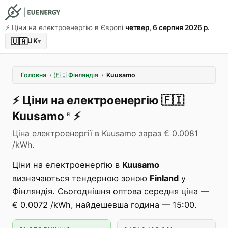
⚡️ Ціни на електроенергію в Європі
четвер, 6 серпня 2026 р.
🇺🇦
UK
▾
Головна
›
🇫🇮
Фінляндія
›
Kuusamo
⚡️
Ціни на електроенергію
🇫🇮
Kuusamo
⚡️
FI
Ціна електроенергії в Kuusamo зараз € 0.0081
/kWh.
Ціни на електроенергію в
Kuusamo
визначаються тендерною зоною
Finland
у
Фінляндія. Сьогоднішня оптова середня ціна —
€ 0.0072 /kWh, найдешевша година — 15:00.