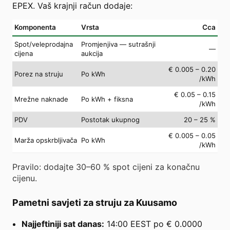
EPEX. Vaš krajnji račun dodaje:
Komponenta
Vrsta
Cca
Spot/veleprodajna
Promjenjiva — sutrašnji
—
cijena
aukcija
€ 0.005 – 0.20
Porez na struju
Po kWh
/kWh
€ 0.05 – 0.15
Mrežne naknade
Po kWh + fiksna
/kWh
PDV
Postotak ukupnog
20 – 25 %
€ 0.005 – 0.05
Marža opskrbljivača
Po kWh
/kWh
Pravilo: dodajte 30–60 % spot cijeni za konačnu
cijenu.
Pametni savjeti za struju za Kuusamo
Najjeftiniji sat danas:
14:00 EEST po € 0.0000