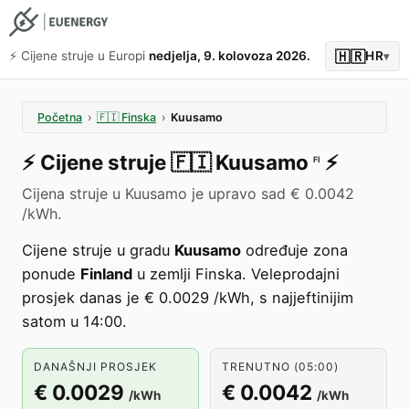
🇭🇷
⚡️ Cijene struje u Europi
nedjelja, 9. kolovoza 2026.
HR
▾
Početna
›
🇫🇮
Finska
›
Kuusamo
⚡️
Cijene struje
🇫🇮
Kuusamo
⚡️
FI
Cijena struje u Kuusamo je upravo sad € 0.0042
/kWh.
Cijene struje u gradu
Kuusamo
određuje zona
ponude
Finland
u zemlji Finska. Veleprodajni
prosjek danas je € 0.0029 /kWh, s najjeftinijim
satom u 14:00.
DANAŠNJI PROSJEK
TRENUTNO (05:00)
€ 0.0029
€ 0.0042
/kWh
/kWh