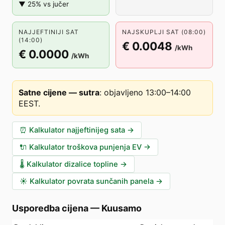
▼ 25% vs jučer
NAJJEFTINIJI SAT
NAJSKUPLJI SAT (08:00)
(14:00)
€ 0.0048
/kWh
€ 0.0000
/kWh
Satne cijene — sutra
:
objavljeno 13:00–14:00
EEST
.
⏰
Kalkulator najjeftinijeg sata
→
🔌
Kalkulator troškova punjenja EV
→
🌡️
Kalkulator dizalice topline
→
☀️
Kalkulator povrata sunčanih panela
→
Usporedba cijena
—
Kuusamo