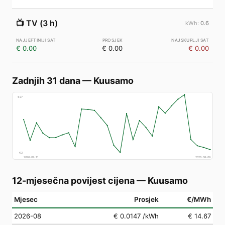
📺
TV (3 h)
0.6
€ 0.00
€ 0.00
€ 0.00
Zadnjih 31 dana
—
Kuusamo
€
27
€
2
2026-07-11
2026-08-09
12-mjesečna povijest cijena
—
Kuusamo
Mjesec
Prosjek
€/MWh
2026-08
€ 0.0147
/kWh
€ 14.67