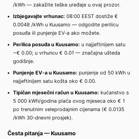
/kWh — zakažite teške uređaje u ovaj prozor.
Izbjegavajte vrhunac:
08:00 EEST dostiže €
0.0048 /kWh u Kuusamo — odgodite perilicu
posuđa ili punjenje EV-a ako možete.
Perilica posuđa u Kuusamo:
u najjeftinijem satu
~€ 0.00; u vrhuncu € 0.01 — značajna ušteda
godišnje.
Punjenje EV-a u Kuusamo:
punjenje od 50 kWh u
najjeftinijem satu košta oko € 0.00.
Tipičan mjesečni račun u Kuusamo:
kućanstvo s
5 000 kWh/godina plaća ovog mjeseca oko € 1
po trenutnim veleprodajnim cijenama (€ 0.0135
/kWh 30-dnevni prosjek).
Česta pitanja
—
Kuusamo