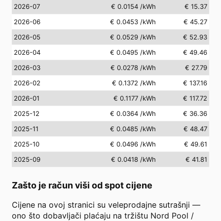
2026-07
€ 0.0154
/kWh
€ 15.37
2026-06
€ 0.0453
/kWh
€ 45.27
2026-05
€ 0.0529
/kWh
€ 52.93
2026-04
€ 0.0495
/kWh
€ 49.46
2026-03
€ 0.0278
/kWh
€ 27.79
2026-02
€ 0.1372
/kWh
€ 137.16
2026-01
€ 0.1177
/kWh
€ 117.72
2025-12
€ 0.0364
/kWh
€ 36.36
2025-11
€ 0.0485
/kWh
€ 48.47
2025-10
€ 0.0496
/kWh
€ 49.61
2025-09
€ 0.0418
/kWh
€ 41.81
Zašto je račun viši od spot cijene
Cijene na ovoj stranici su veleprodajne sutrašnji —
ono što dobavljači plaćaju na tržištu Nord Pool /