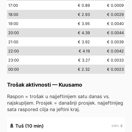
17
:00
€ 0.89
€ 0.0009
18
:00
€ 2.93
€ 0.0029
19
:00
€ 3.95
€ 0.0040
20
:00
€ 4.39
€ 0.0044
21
:00
€ 3.92
€ 0.0039
22
:00
€ 4.19
€ 0.0042
23
:00
€ 3.27
€ 0.0033
00
:00
€ 2.32
€ 0.0023
Trošak aktivnosti
—
Kuusamo
Raspon = trošak u najjeftinijem satu danas vs.
najskupljem. Prosjek = današnji prosjek. najjeftinijeg
sata raspored cilja na jeftini kraj.
🚿
Tuš (10 min)
6