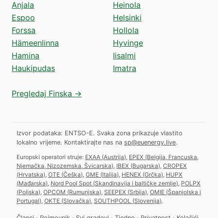
Anjala
Heinola
Espoo
Helsinki
Forssa
Hollola
Hämeenlinna
Hyvinge
Hamina
Iisalmi
Haukipudas
Imatra
Pregledaj Finska →
Izvor podataka: ENTSO-E. Svaka zona prikazuje vlastito
lokalno vrijeme.
Kontaktirajte nas na
sp@euenergy.live
.
Europski operatori struje:
EXAA
(
Austrija
)
,
EPEX
(
Belgija, Francuska,
Njemačka, Nizozemska, Švicarska
)
,
IBEX
(
Bugarska
)
,
CROPEX
(
Hrvatska
)
,
OTE
(
Češka
)
,
GME
(
Italija
)
,
HENEX
(
Grčka
)
,
HUPX
(
Mađarska
)
,
Nord Pool Spot
(
Skandinavija i baltičke zemlje
)
,
POLPX
(
Poljska
)
,
OPCOM
(
Rumunjska
)
,
SEEPEX
(
Srbija
)
,
OMIE
(
Španjolska i
Portugal
)
,
OKTE
(
Slovačka
)
,
SOUTHPOOL
(
Slovenija
)
.
Članci
·
Pojmovnik
·
Svi gradovi
·
Tjedno
·
Privatnost
·
Kolačići