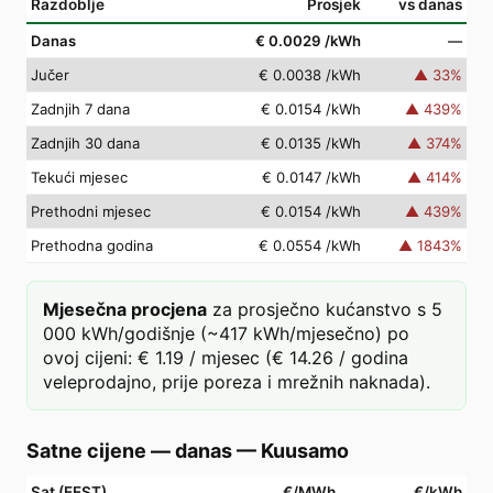
Razdoblje
Prosjek
vs danas
Danas
€ 0.0029
/kWh
—
Jučer
€ 0.0038
/kWh
▲
33
%
Zadnjih 7 dana
€ 0.0154
/kWh
▲
439
%
Zadnjih 30 dana
€ 0.0135
/kWh
▲
374
%
Tekući mjesec
€ 0.0147
/kWh
▲
414
%
Prethodni mjesec
€ 0.0154
/kWh
▲
439
%
Prethodna godina
€ 0.0554
/kWh
▲
1843
%
Mjesečna procjena
za prosječno kućanstvo s 5
000 kWh/godišnje (~417 kWh/mjesečno) po
ovoj cijeni: € 1.19 / mjesec (€ 14.26 / godina
veleprodajno, prije poreza i mrežnih naknada).
Satne cijene — danas
—
Kuusamo
Sat (EEST)
€/MWh
€/kWh