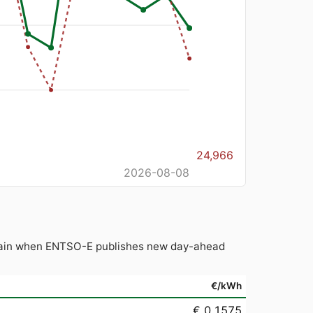
24,966
2026-08-08
 again when ENTSO-E publishes new day-ahead
€/kWh
€ 0.1575