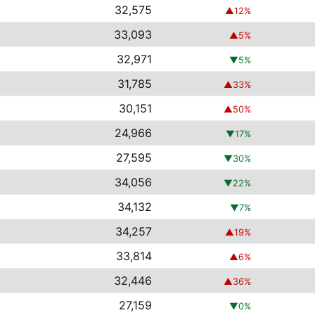
32,575
▲
12
%
33,093
▲
5
%
32,971
▼
5
%
31,785
▲
33
%
30,151
▲
50
%
24,966
▼
17
%
27,595
▼
30
%
34,056
▼
22
%
34,132
▼
7
%
34,257
▲
19
%
33,814
▲
6
%
32,446
▲
36
%
27,159
▼
0
%