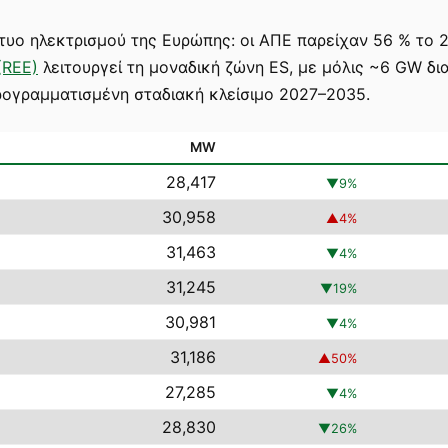
κτυο ηλεκτρισμού της Ευρώπης: οι ΑΠΕ παρείχαν 56 % το 2
(REE)
λειτουργεί τη μοναδική ζώνη ES, με μόλις ~6 GW δ
ρογραμματισμένη σταδιακή κλείσιμο 2027–2035.
MW
28,417
▼
9
%
30,958
▲
4
%
31,463
▼
4
%
31,245
▼
19
%
30,981
▼
4
%
31,186
▲
50
%
27,285
▼
4
%
28,830
▼
26
%