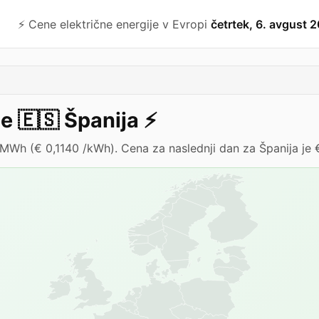
⚡️ Cene električne energije v Evropi
četrtek, 6. avgust 
je
🇪🇸
Španija
⚡️
 /MWh (€ 0,1140 /kWh). Cena za naslednji dan za Španija je