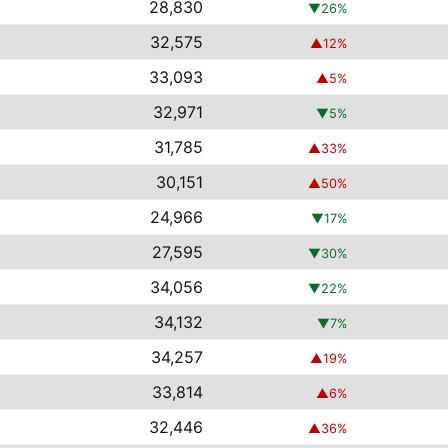
28,830
▼
26
%
32,575
▲
12
%
33,093
▲
5
%
32,971
▼
5
%
31,785
▲
33
%
30,151
▲
50
%
24,966
▼
17
%
27,595
▼
30
%
34,056
▼
22
%
34,132
▼
7
%
34,257
▲
19
%
33,814
▲
6
%
32,446
▲
36
%