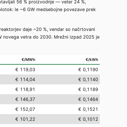
otavljali 56 % proizvodnje — veter 24 %,
 polotok: le ~6 GW medsebojne povezave prek
reaktorjev daje ~20 %, vendar so načrtovani
W novega vetra do 2030. Mrežni izpad 2025 je
€/MWh
€/kWh
€ 119,03
€ 0,1190
€ 114,04
€ 0,1140
€ 118,91
€ 0,1189
€ 146,37
€ 0,1464
€ 152,07
€ 0,1521
€ 101,22
€ 0,1012