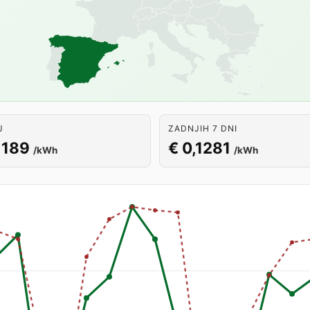
J
ZADNJIH 7 DNI
1189
€ 0,1281
/kWh
/kWh