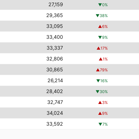
27,159
▼
0
%
29,365
▼
38
%
33,095
▲
6
%
33,400
▼
9
%
33,337
▲
17
%
32,806
▲
1
%
30,865
▲
79
%
26,214
▼
16
%
28,402
▼
30
%
32,747
▲
3
%
34,024
▲
9
%
33,592
▼
7
%