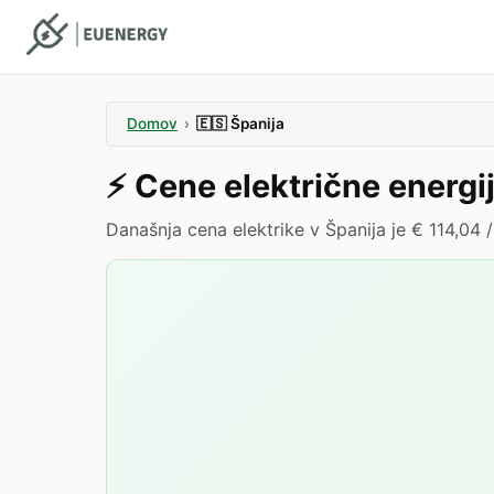
Domov
›
🇪🇸
Španija
⚡️
Cene električne energi
Današnja cena elektrike v Španija je € 114,04