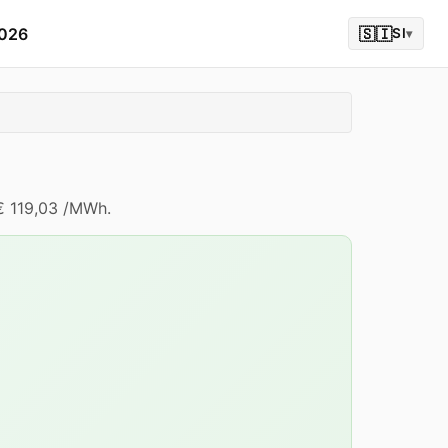
2026
🇸🇮
SI
▾
 € 119,03 /MWh.