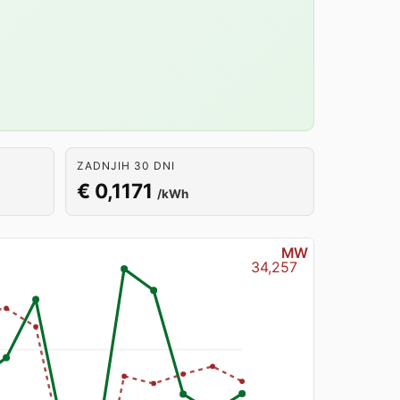
ZADNJIH 30 DNI
€ 0,1171
/kWh
MW
34,257