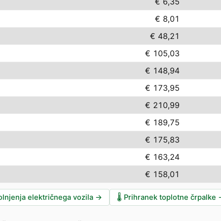
€ 6,35
€ 8,01
€ 48,21
€ 105,03
€ 148,94
€ 173,95
€ 210,99
€ 189,75
€ 175,83
€ 163,24
€ 158,01
lnjenja električnega vozila
→
🌡️
Prihranek toplotne črpalke