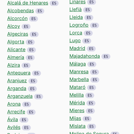
Linares
Alcalá de Henares
ES
ES
Llefià
Alcobendas
ES
ES
Lleida
Alcorcón
ES
ES
Logroño
Alcoy
ES
ES
Lorca
Algeciras
ES
ES
Lugo
Algorta
ES
ES
Madrid
Alicante
ES
ES
Majadahonda
Almería
ES
ES
Málaga
Alzira
ES
ES
Manresa
Antequera
ES
ES
Marbella
Aranjuez
ES
ES
Mataró
Arganda
ES
ES
Melilla
Arganzuela
ES
ES
Mérida
Arona
ES
ES
Mieres
Arrecife
ES
ES
Mijas
Ávila
ES
ES
Mislata
Avilés
ES
ES
Molina de Segura