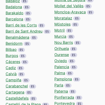
Badajoz
ES
ES
Mollet del Vallès
Badalona
ES
ES
Moncloa-Aravaca
Barakaldo
ES
ES
Moratalaz
Barcelona
ES
ES
Móstoles
Barri de les Corts
ES
ES
Motril
Barri de Sant Andreu
ES
ES
Murcia
Benalmádena
ES
ES
Nou Barris
Benidorm
ES
ES
Orihuela
Bilbao
ES
ES
Ourense
Burgos
ES
ES
Oviedo
Cáceres
ES
ES
Palencia
Cadiz
ES
ES
Palma
Calvià
ES
ES
Pamplona
Campiña
ES
ES
Parla
Carabanchel
ES
ES
Paterna
Cartagena
ES
ES
Ponferrada
Castelldefels
ES
ES
Pontevedra
Castelló de la Plana
ES
ES