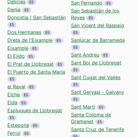
Delicias
San Fernando
ES
ES
Denia
San Sebastián de los
ES
Donostia / San Sebastián
Reyes
ES
San Vicent del Raspeig
ES
Dos Hermanas
ES
ES
Dreta de l'Eixample
Sanlúcar de Barrameda
ES
Eixample
ES
ES
Sant Andreu
El Ejido
ES
ES
Sant Boi de Llobregat
El Prat de Llobregat
ES
ES
El Puerto de Santa María
Sant Cugat del Vallès
ES
ES
el Raval
ES
Sant Gervasi - Galvany
Elche
ES
ES
Elda
ES
Sant Martí
ES
Esplugues de Llobregat
Santa Coloma de
ES
Gramenet
ES
Estepona
ES
Santa Cruz de Tenerife
Ferrol
ES
ES