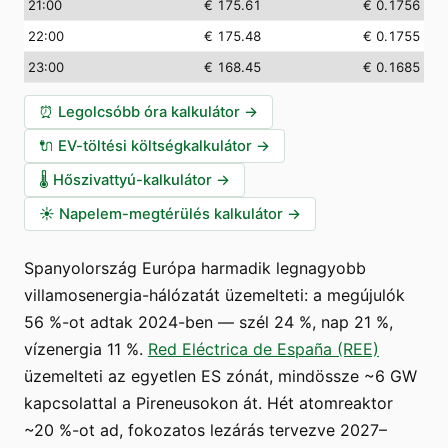
21:00
€ 175.61
€ 0.1756
22:00
€ 175.48
€ 0.1755
23:00
€ 168.45
€ 0.1685
⏰
Legolcsóbb óra kalkulátor
→
🔌
EV-töltési költségkalkulátor
→
🌡️
Hőszivattyú-kalkulátor
→
☀️
Napelem-megtérülés kalkulátor
→
Spanyolország Európa harmadik legnagyobb
villamosenergia-hálózatát üzemelteti: a megújulók
56 %-ot adtak 2024-ben — szél 24 %, nap 21 %,
vízenergia 11 %.
Red Eléctrica de España (REE)
üzemelteti az egyetlen ES zónát, mindössze ~6 GW
kapcsolattal a Pireneusokon át. Hét atomreaktor
~20 %-ot ad, fokozatos lezárás tervezve 2027–