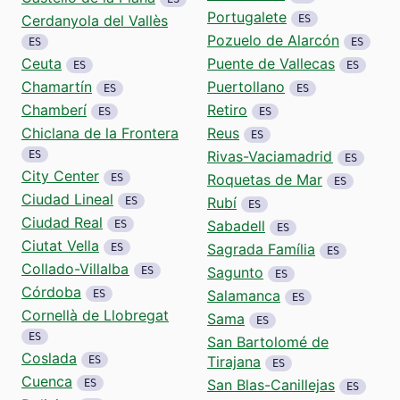
Portugalete
Cerdanyola del Vallès
ES
Pozuelo de Alarcón
ES
ES
Ceuta
Puente de Vallecas
ES
ES
Chamartín
Puertollano
ES
ES
Chamberí
Retiro
ES
ES
Chiclana de la Frontera
Reus
ES
Rivas-Vaciamadrid
ES
ES
City Center
Roquetas de Mar
ES
ES
Ciudad Lineal
Rubí
ES
ES
Ciudad Real
Sabadell
ES
ES
Ciutat Vella
Sagrada Família
ES
ES
Collado-Villalba
Sagunto
ES
ES
Córdoba
Salamanca
ES
ES
Cornellà de Llobregat
Sama
ES
ES
San Bartolomé de
Coslada
Tirajana
ES
ES
Cuenca
San Blas-Canillejas
ES
ES