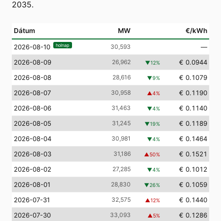
2035.
Dátum
MW
€/kWh
holnap
30,593
—
2026-08-10
2026-08-09
26,962
€ 0.0944
▼
12
%
2026-08-08
28,616
€ 0.1079
▼
9
%
2026-08-07
30,958
€ 0.1190
▲
4
%
2026-08-06
31,463
€ 0.1140
▼
4
%
2026-08-05
31,245
€ 0.1189
▼
19
%
2026-08-04
30,981
€ 0.1464
▼
4
%
2026-08-03
31,186
€ 0.1521
▲
50
%
2026-08-02
27,285
€ 0.1012
▼
4
%
2026-08-01
28,830
€ 0.1059
▼
26
%
2026-07-31
32,575
€ 0.1440
▲
12
%
2026-07-30
33,093
€ 0.1286
▲
5
%