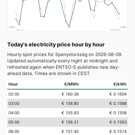
€ 65.06
24,966
2026-07-11
2026-08-09
Today's electricity price hour by hour
Hourly spot prices for Spanyolország on 2026-08-09.
Updated automatically every night at midnight and
refreshed again when ENTSO-E publishes new day-
ahead data. Times are shown in CEST.
Hour
€/MWh
€/kWh
02:00
€ 160.36
€ 0.1604
03:00
€ 158.80
€ 0.1588
04:00
€ 155.83
€ 0.1558
05:00
€ 156.31
€ 0.1563
06:00
€ 157.45
€ 0.1574