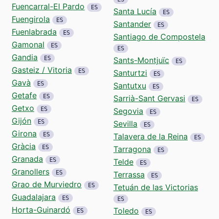
Fuencarral-El Pardo
ES
Santa Lucía
ES
Fuengirola
ES
Santander
ES
Fuenlabrada
ES
Santiago de Compostela
Gamonal
ES
ES
Gandia
ES
Sants-Montjuïc
ES
Gasteiz / Vitoria
ES
Santurtzi
ES
Gavà
ES
Santutxu
ES
Getafe
ES
Sarrià-Sant Gervasi
ES
Getxo
ES
Segovia
ES
Gijón
ES
Sevilla
ES
Girona
ES
Talavera de la Reina
ES
Gràcia
ES
Tarragona
ES
Granada
ES
Telde
ES
Granollers
ES
Terrassa
ES
Grao de Murviedro
ES
Tetuán de las Victorias
Guadalajara
ES
ES
Horta-Guinardó
Toledo
ES
ES