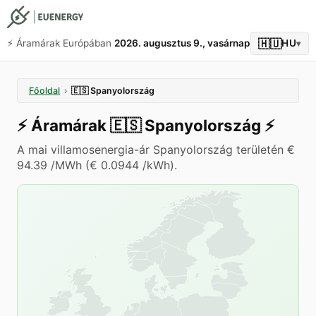
🇭🇺
⚡️ Áramárak Európában
2026. augusztus 9., vasárnap
HU
▾
Főoldal
›
🇪🇸
Spanyolország
⚡️
Áramárak
🇪🇸
Spanyolország
⚡️
A mai villamosenergia-ár Spanyolország területén €
94.39 /MWh (€ 0.0944 /kWh).