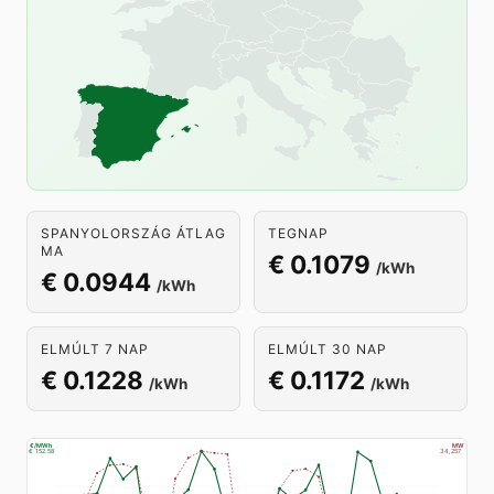
SPANYOLORSZÁG ÁTLAG
TEGNAP
MA
€ 0.1079
/kWh
€ 0.0944
/kWh
ELMÚLT 7 NAP
ELMÚLT 30 NAP
€ 0.1228
€ 0.1172
/kWh
/kWh
€/MWh
MW
€ 152.58
34,257