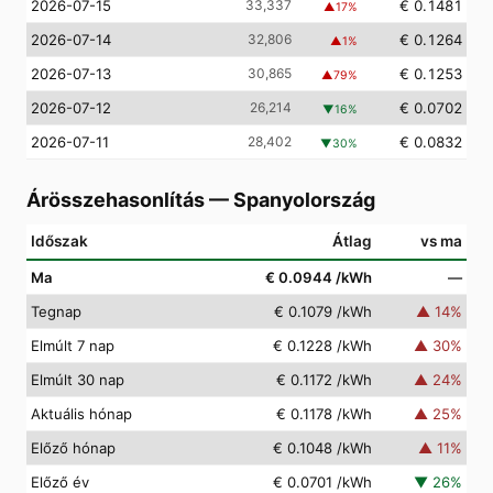
2026-07-15
33,337
€ 0.1481
▲
17
%
2026-07-14
32,806
€ 0.1264
▲
1
%
2026-07-13
30,865
€ 0.1253
▲
79
%
2026-07-12
26,214
€ 0.0702
▼
16
%
2026-07-11
28,402
€ 0.0832
▼
30
%
Árösszehasonlítás
—
Spanyolország
Időszak
Átlag
vs ma
Ma
€ 0.0944
/kWh
—
Tegnap
€ 0.1079
/kWh
▲
14
%
Elmúlt 7 nap
€ 0.1228
/kWh
▲
30
%
Elmúlt 30 nap
€ 0.1172
/kWh
▲
24
%
Aktuális hónap
€ 0.1178
/kWh
▲
25
%
Előző hónap
€ 0.1048
/kWh
▲
11
%
Előző év
€ 0.0701
/kWh
▼
26
%