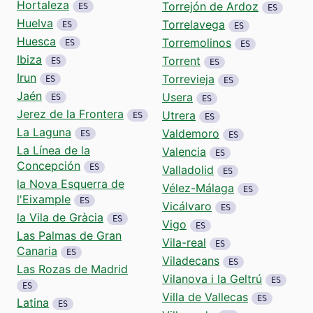
Hortaleza
Torrejón de Ardoz
ES
ES
Huelva
Torrelavega
ES
ES
Huesca
Torremolinos
ES
ES
Ibiza
Torrent
ES
ES
Irun
Torrevieja
ES
ES
Jaén
Usera
ES
ES
Jerez de la Frontera
Utrera
ES
ES
La Laguna
Valdemoro
ES
ES
La Línea de la
Valencia
ES
Concepción
ES
Valladolid
ES
la Nova Esquerra de
Vélez-Málaga
ES
l'Eixample
ES
Vicálvaro
ES
la Vila de Gràcia
ES
Vigo
ES
Las Palmas de Gran
Vila-real
ES
Canaria
ES
Viladecans
ES
Las Rozas de Madrid
Vilanova i la Geltrú
ES
ES
Villa de Vallecas
ES
Latina
ES