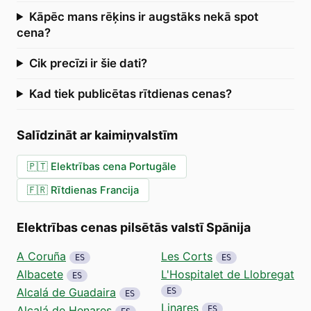
Kāpēc mans rēķins ir augstāks nekā spot
cena?
Cik precīzi ir šie dati?
Kad tiek publicētas rītdienas cenas?
Salīdzināt ar kaimiņvalstīm
🇵🇹
Elektrības cena Portugāle
🇫🇷
Rītdienas Francija
Elektrības cenas pilsētās valstī Spānija
A Coruña
Les Corts
ES
ES
Albacete
L'Hospitalet de Llobregat
ES
Alcalá de Guadaira
ES
ES
Linares
Alcalá de Henares
ES