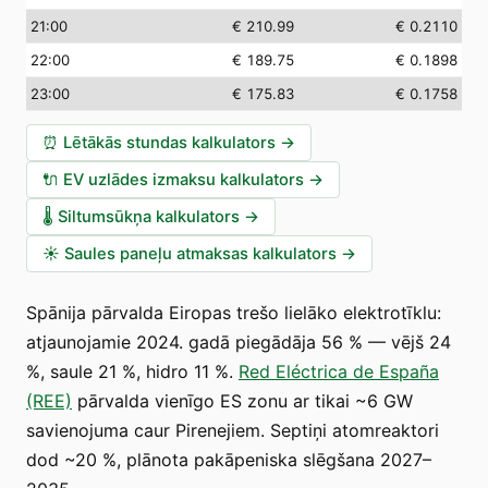
21:00
€ 210.99
€ 0.2110
22:00
€ 189.75
€ 0.1898
23:00
€ 175.83
€ 0.1758
⏰
Lētākās stundas kalkulators
→
🔌
EV uzlādes izmaksu kalkulators
→
🌡️
Siltumsūkņa kalkulators
→
☀️
Saules paneļu atmaksas kalkulators
→
Spānija pārvalda Eiropas trešo lielāko elektrotīklu:
atjaunojamie 2024. gadā piegādāja 56 % — vējš 24
%, saule 21 %, hidro 11 %.
Red Eléctrica de España
(REE)
pārvalda vienīgo ES zonu ar tikai ~6 GW
savienojuma caur Pirenejiem. Septiņi atomreaktori
dod ~20 %, plānota pakāpeniska slēgšana 2027–