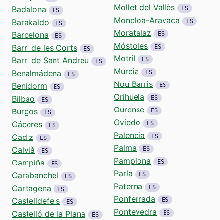
Mollet del Vallès
Badalona
ES
ES
Moncloa-Aravaca
Barakaldo
ES
ES
Moratalaz
Barcelona
ES
ES
Móstoles
Barri de les Corts
ES
ES
Motril
Barri de Sant Andreu
ES
ES
Murcia
Benalmádena
ES
ES
Nou Barris
Benidorm
ES
ES
Orihuela
Bilbao
ES
ES
Ourense
Burgos
ES
ES
Oviedo
Cáceres
ES
ES
Palencia
Cadiz
ES
ES
Palma
Calvià
ES
ES
Pamplona
Campiña
ES
ES
Parla
Carabanchel
ES
ES
Paterna
Cartagena
ES
ES
Ponferrada
Castelldefels
ES
ES
Pontevedra
Castelló de la Plana
ES
ES