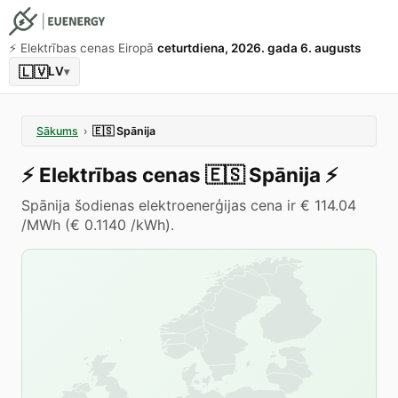
⚡️ Elektrības cenas Eiropā
ceturtdiena, 2026. gada 6. augusts
🇱🇻
LV
▾
Sākums
›
🇪🇸
Spānija
⚡️
Elektrības cenas
🇪🇸
Spānija
⚡️
Spānija šodienas elektroenerģijas cena ir € 114.04
/MWh (€ 0.1140 /kWh).