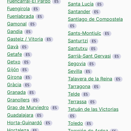
Fuencarral-El Pardo
ES
Santa Lucía
ES
Fuengirola
ES
Santander
ES
Fuenlabrada
ES
Santiago de Compostela
Gamonal
ES
ES
Gandia
ES
Sants-Montjuïc
ES
Gasteiz / Vitoria
ES
Santurtzi
ES
Gavà
ES
Santutxu
ES
Getafe
ES
Sarrià-Sant Gervasi
ES
Getxo
ES
Segovia
ES
Gijón
ES
Sevilla
ES
Girona
ES
Talavera de la Reina
ES
Gràcia
ES
Tarragona
ES
Granada
ES
Telde
ES
Granollers
ES
Terrassa
ES
Grao de Murviedro
ES
Tetuán de las Victorias
Guadalajara
ES
ES
Horta-Guinardó
Toledo
ES
ES
Hortaleza
Torrejón de Ardoz
ES