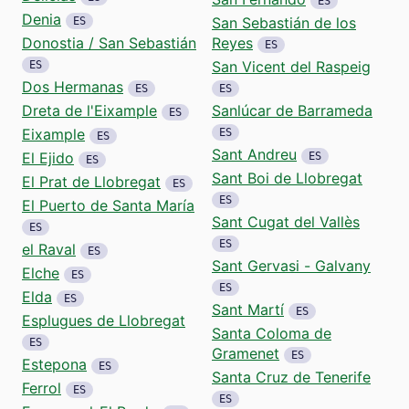
ES
Denia
San Sebastián de los
ES
Donostia / San Sebastián
Reyes
ES
San Vicent del Raspeig
ES
Dos Hermanas
ES
ES
Dreta de l'Eixample
Sanlúcar de Barrameda
ES
Eixample
ES
ES
Sant Andreu
El Ejido
ES
ES
Sant Boi de Llobregat
El Prat de Llobregat
ES
ES
El Puerto de Santa María
Sant Cugat del Vallès
ES
ES
el Raval
ES
Sant Gervasi - Galvany
Elche
ES
ES
Elda
ES
Sant Martí
ES
Esplugues de Llobregat
Santa Coloma de
ES
Gramenet
ES
Estepona
ES
Santa Cruz de Tenerife
Ferrol
ES
ES