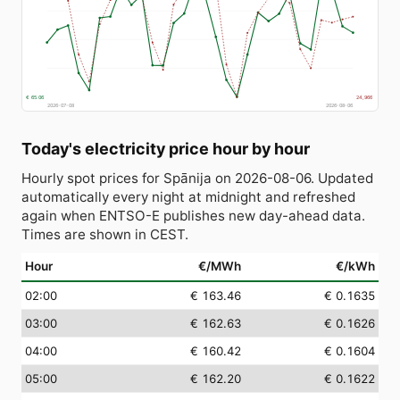
€ 65.06
24,966
2026-07-08
2026-08-06
Today's electricity price hour by hour
Hourly spot prices for Spānija on 2026-08-06. Updated
automatically every night at midnight and refreshed
again when ENTSO-E publishes new day-ahead data.
Times are shown in CEST.
Hour
€/MWh
€/kWh
02:00
€ 163.46
€ 0.1635
03:00
€ 162.63
€ 0.1626
04:00
€ 160.42
€ 0.1604
05:00
€ 162.20
€ 0.1622