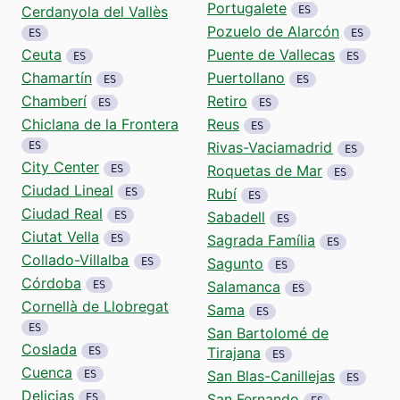
Portugalete
Cerdanyola del Vallès
ES
Pozuelo de Alarcón
ES
ES
Ceuta
Puente de Vallecas
ES
ES
Chamartín
Puertollano
ES
ES
Chamberí
Retiro
ES
ES
Chiclana de la Frontera
Reus
ES
Rivas-Vaciamadrid
ES
ES
City Center
Roquetas de Mar
ES
ES
Ciudad Lineal
Rubí
ES
ES
Ciudad Real
Sabadell
ES
ES
Ciutat Vella
Sagrada Família
ES
ES
Collado-Villalba
Sagunto
ES
ES
Córdoba
Salamanca
ES
ES
Cornellà de Llobregat
Sama
ES
ES
San Bartolomé de
Coslada
Tirajana
ES
ES
Cuenca
San Blas-Canillejas
ES
ES
Delicias
San Fernando
ES