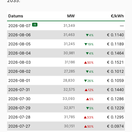
2035.
Datums
MW
€/kWh
rīt
31,349
—
2026-08-07
2026-08-06
31,463
€ 0.1140
▼
4
%
2026-08-05
31,245
€ 0.1189
▼
19
%
2026-08-04
30,981
€ 0.1464
▼
4
%
2026-08-03
31,186
€ 0.1521
▲
50
%
2026-08-02
27,285
€ 0.1012
▼
4
%
2026-08-01
28,830
€ 0.1059
▼
26
%
2026-07-31
32,575
€ 0.1440
▲
12
%
2026-07-30
33,093
€ 0.1286
▲
5
%
2026-07-29
32,971
€ 0.1229
▼
5
%
2026-07-28
31,785
€ 0.1295
▲
33
%
2026-07-27
30,151
€ 0.0974
▲
50
%