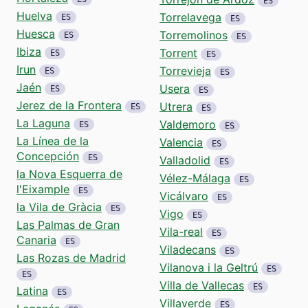
ES
Huelva
Torrelavega
ES
ES
Huesca
Torremolinos
ES
ES
Ibiza
Torrent
ES
ES
Irun
Torrevieja
ES
ES
Jaén
Usera
ES
ES
Jerez de la Frontera
Utrera
ES
ES
La Laguna
Valdemoro
ES
ES
La Línea de la
Valencia
ES
Concepción
ES
Valladolid
ES
la Nova Esquerra de
Vélez-Málaga
ES
l'Eixample
ES
Vicálvaro
ES
la Vila de Gràcia
ES
Vigo
ES
Las Palmas de Gran
Vila-real
ES
Canaria
ES
Viladecans
ES
Las Rozas de Madrid
Vilanova i la Geltrú
ES
ES
Villa de Vallecas
ES
Latina
ES
Villaverde
ES