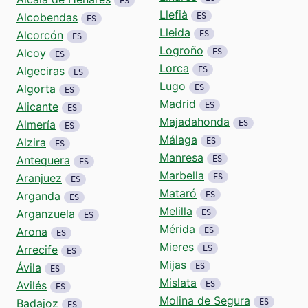
ES
Llefià
Alcobendas
ES
ES
Lleida
Alcorcón
ES
ES
Logroño
Alcoy
ES
ES
Lorca
Algeciras
ES
ES
Lugo
Algorta
ES
ES
Madrid
Alicante
ES
ES
Majadahonda
Almería
ES
ES
Málaga
Alzira
ES
ES
Manresa
Antequera
ES
ES
Marbella
Aranjuez
ES
ES
Mataró
Arganda
ES
ES
Melilla
Arganzuela
ES
ES
Mérida
Arona
ES
ES
Mieres
Arrecife
ES
ES
Mijas
Ávila
ES
ES
Mislata
Avilés
ES
ES
Molina de Segura
Badajoz
ES
ES