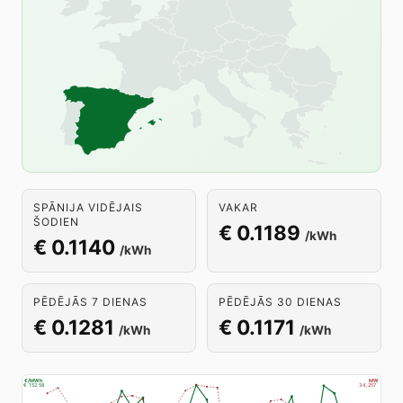
SPĀNIJA VIDĒJAIS
VAKAR
ŠODIEN
€ 0.1189
/kWh
€ 0.1140
/kWh
PĒDĒJĀS 7 DIENAS
PĒDĒJĀS 30 DIENAS
€ 0.1281
€ 0.1171
/kWh
/kWh
€/MWh
MW
€ 152.58
34,257