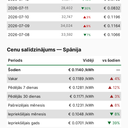
2026-07-11
28,402
€ 0.0832
▼
30
%
2026-07-10
32,747
€ 0.1196
▲
3
%
2026-07-09
34,024
€ 0.1164
▲
9
%
2026-07-08
33,592
€ 0.1066
▼
7
%
Cenu salīdzinājums
—
Spānija
Periods
Vidēji
vs šodien
Šodien
€ 0.1140
/kWh
—
Vakar
€ 0.1189
/kWh
▲
4
%
Pēdējās 7 dienas
€ 0.1281
/kWh
▲
12
%
Pēdējās 30 dienas
€ 0.1171
/kWh
▲
3
%
Pašreizējais mēnesis
€ 0.1231
/kWh
▲
8
%
Iepriekšējais mēnesis
€ 0.1048
/kWh
▼
8
%
Iepriekšējais gads
€ 0.0701
/kWh
▼
39
%