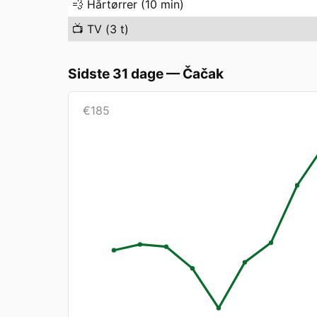
💨
Hårtørrer (10 min)
📺
TV (3 t)
Sidste 31 dage
—
Čačak
€
185