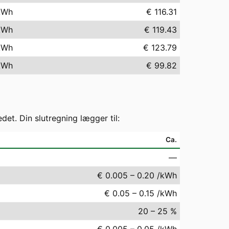
kWh
€ 116.31
kWh
€ 119.43
kWh
€ 123.79
kWh
€ 99.82
t. Din slutregning lægger til:
Ca.
—
€ 0.005 – 0.20 /kWh
€ 0.05 – 0.15 /kWh
20 – 25 %