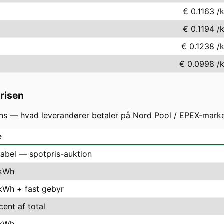
€ 0.1163
/
€ 0.1194
/
€ 0.1238
/
€ 0.0998
/
prisen
s — hvad leverandører betaler på Nord Pool / EPEX-markede
e
iabel — spotpris-auktion
 kWh
 kWh + fast gebyr
cent af total