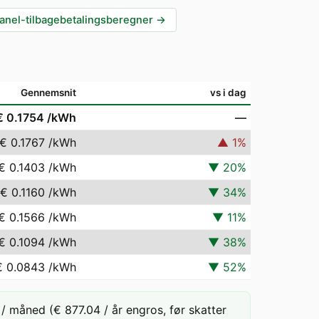
anel-tilbagebetalingsberegner
→
Gennemsnit
vs i dag
€ 0.1754
/kWh
—
€ 0.1767
/kWh
▲
1
%
€ 0.1403
/kWh
▼
20
%
€ 0.1160
/kWh
▼
34
%
€ 0.1566
/kWh
▼
11
%
€ 0.1094
/kWh
▼
38
%
€ 0.0843
/kWh
▼
52
%
 måned (€ 877.04 / år engros, før skatter