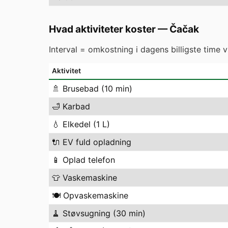
Hvad aktiviteter koster
—
Čačak
Interval = omkostning i dagens billigste time 
Aktivitet
🚿
Brusebad (10 min)
🛁
Karbad
💧
Elkedel (1 L)
🔌
EV fuld opladning
📱
Oplad telefon
👕
Vaskemaskine
🍽️
Opvaskemaskine
🧹
Støvsugning (30 min)