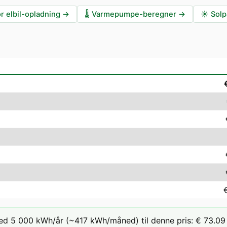
r elbil-opladning
→
🌡️
Varmepumpe-beregner
→
☀️
Solp
ed 5 000 kWh/år (~417 kWh/måned) til denne pris: € 73.09 /