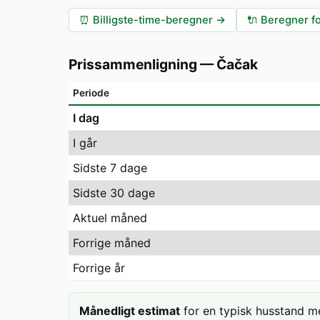
⏰
Billigste-time-beregner
→
🔌
Beregner fo
Prissammenligning
—
Čačak
Periode
I dag
I går
Sidste 7 dage
Sidste 30 dage
Aktuel måned
Forrige måned
Forrige år
Månedligt estimat
for en typisk husstand m