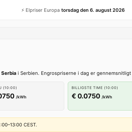
⚡️ Elpriser Europa
torsdag den 6. august 2026
t
Serbia
i Serbien. Engrospriserne i dag er gennemsnitligt 
U (10:00)
BILLIGSTE TIME (10:00)
.0750
€ 0.0750
/kWh
/kWh
12:00–13:00 CEST
.