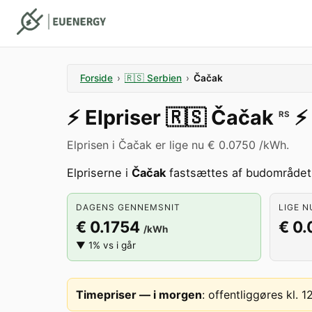
Forside
›
🇷🇸
Serbien
›
Čačak
⚡️
Elpriser
🇷🇸
Čačak
⚡️
RS
Elprisen i Čačak er lige nu € 0.0750 /kWh.
Elpriserne i
Čačak
fastsættes af budområde
DAGENS GENNEMSNIT
LIGE N
€ 0.1754
€ 0
/kWh
▼ 1% vs i går
Timepriser — i morgen
:
offentliggøres kl. 