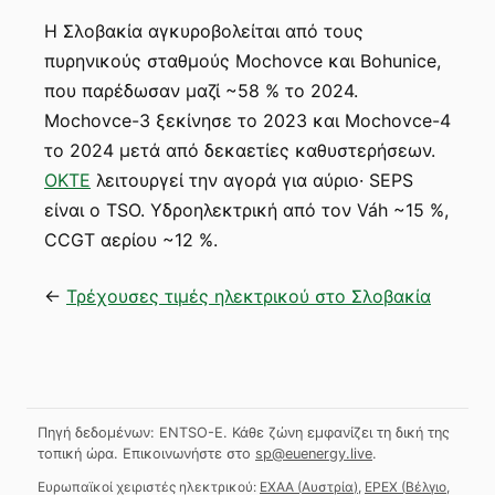
Η Σλοβακία αγκυροβολείται από τους
πυρηνικούς σταθμούς Mochovce και Bohunice,
που παρέδωσαν μαζί ~58 % το 2024.
Mochovce-3 ξεκίνησε το 2023 και Mochovce-4
το 2024 μετά από δεκαετίες καθυστερήσεων.
OKTE
λειτουργεί την αγορά για αύριο· SEPS
είναι ο TSO. Υδροηλεκτρική από τον Váh ~15 %,
CCGT αερίου ~12 %.
←
Τρέχουσες τιμές ηλεκτρικού στο Σλοβακία
Πηγή δεδομένων: ENTSO-E. Κάθε ζώνη εμφανίζει τη δική της
τοπική ώρα.
Επικοινωνήστε στο
sp@euenergy.live
.
Ευρωπαϊκοί χειριστές ηλεκτρικού:
EXAA
(
Αυστρία
)
,
EPEX
(
Βέλγιο,