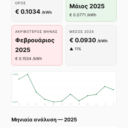
ΌΡΟΣ
Μάιος 2025
€ 0.1034
/kWh
€ 0.0771 /kWh
ΑΚΡΙΒΌΤΕΡΟΣ ΜΉΝΑΣ
ΜΈΣΟΣ 2024
Φεβρουάριος
€ 0.0930
/kWh
2025
▲ 11%
€ 0.1534 /kWh
€ 0.1534
€ 0.0771
01
02
03
04
05
06
07
08
09
10
11
12
Μηνιαία ανάλυση — 2025