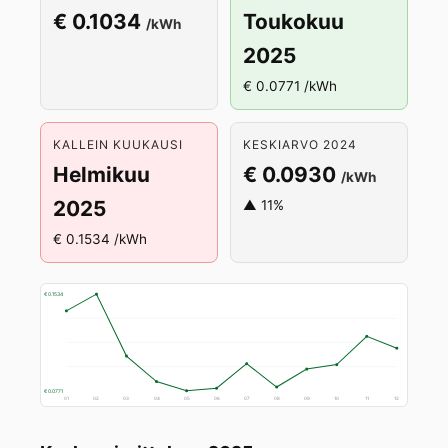
€ 0.1034
Toukokuu
/kWh
2025
€ 0.0771 /kWh
KALLEIN KUUKAUSI
KESKIARVO 2024
Helmikuu
€ 0.0930
/kWh
2025
▲ 11%
€ 0.1534 /kWh
€ 0.1534
€ 0.0771
01
02
03
04
05
06
07
08
09
10
11
12