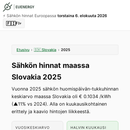
⚡️ Sähkön hinnat Euroopassa
torstaina 6. elokuuta 2026
🇫🇮
FI
▾
Etusivu
›
🇸🇰
Slovakia
›
2025
Sähkön hinnat maassa
Slovakia 2025
Vuonna 2025 sähkön huomispäivän-tukkuhinnan
keskiarvo maassa Slovakia oli € 0.1034 /kWh
(▲11% vs 2024). Alla on kuukausikohtainen
erittely ja kaavio hintojen liikkeestä.
VUOSIKESKIARVO
HALVIN KUUKAUSI