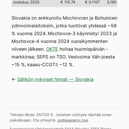
Joulukuu 2025
€ 110.74
€ 0.1107
3,195
Slovakia on ankkuroitu Mochovcen ja Bohunicen
ydinvoimalaitoksiin, jotka tuottivat yhdessä ~58
% vuonna 2024. Mochovce-3 käynnistyi 2023 ja
Mochovce-4 vuonna 2024 vuosikymmenten
viiveen jälkeen.
OKTE
hoitaa huomispäivän -
markkinaa; SEPS on TSO. Vesivoima Váh-joesta
~15 %, kaasu-CCGT:t ~12 %.
←
Sähkön nykyiset hinnat — Slovakia
Tietojen lähde: ENTSO-E. Jokainen vyöhyke näyttää oman
paikallisajan.
Ota yhteyttä:
sp@euenergy.live
.
Eurooppalaiset sähköoperaattorit:
EXAA
(
Itävalta
)
,
EPEX
(
Belgia,