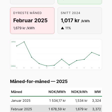
DYRESTE MÅNED
SNITT 2024
Februar 2025
1,017 kr
/kWh
1,679 kr /kWh
▲ 11%
1,679 kr
0,844 kr
01
02
03
04
05
06
07
08
09
10
11
12
Måned-for-måned — 2025
Måned
NOK/MWh
NOK/kWh
MW
Januar 2025
1 534,17 kr
1,534 kr
3,324
Februar 2025
1 678,59 kr
1,679 kr
3,372