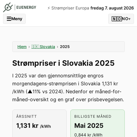
⚡️ Strømpriser Europa
fredag 7. august 2026
☰
🇳🇴
Meny
NO
▾
Hjem
›
🇸🇰
Slovakia
›
2025
Strømpriser i Slovakia 2025
I 2025 var den gjennomsnittlige engros
morgendagens-strømprisen i Slovakia 1,131 kr
/kWh (▲11% vs 2024). Nedenfor er måned-for-
måned-oversikt og en graf over prisbevegelsen.
ÅRSSNITT
BILLIGSTE MÅNED
1,131 kr
Mai 2025
/kWh
0,844 kr /kWh