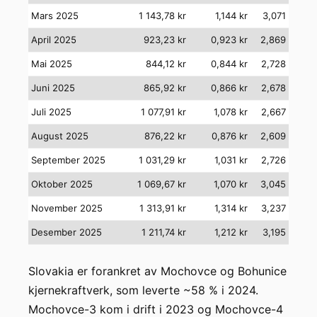
Mars 2025
1 143,78 kr
1,144 kr
3,071
April 2025
923,23 kr
0,923 kr
2,869
Mai 2025
844,12 kr
0,844 kr
2,728
Juni 2025
865,92 kr
0,866 kr
2,678
Juli 2025
1 077,91 kr
1,078 kr
2,667
August 2025
876,22 kr
0,876 kr
2,609
September 2025
1 031,29 kr
1,031 kr
2,726
Oktober 2025
1 069,67 kr
1,070 kr
3,045
November 2025
1 313,91 kr
1,314 kr
3,237
Desember 2025
1 211,74 kr
1,212 kr
3,195
Slovakia er forankret av Mochovce og Bohunice
kjernekraftverk, som leverte ~58 % i 2024.
Mochovce-3 kom i drift i 2023 og Mochovce-4