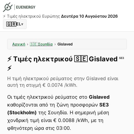
⚡️ Τιμές ηλεκτρικού Ευρώπης
Δευτέρα 10 Αυγούστου 2026
🇬🇷
EL
▾
Αρχική
›
🇸🇪
Σουηδία
›
Gislaved
⚡️
Τιμές ηλεκτρικού
🇸🇪
Gislaved
SE3
⚡️
Η τιμή ηλεκτρικού ρεύματος στην Gislaved είναι
αυτή τη στιγμή € 0.0074 /kWh.
Οι τιμές ηλεκτρικού ρεύματος στο
Gislaved
καθορίζονται από τη ζώνη προσφορών
SE3
(Stockholm)
της Σουηδία. Η σημερινή μέση
χονδρική τιμή είναι € 0.0088 /kWh, με τη
φθηνότερη ώρα στις 03:00.