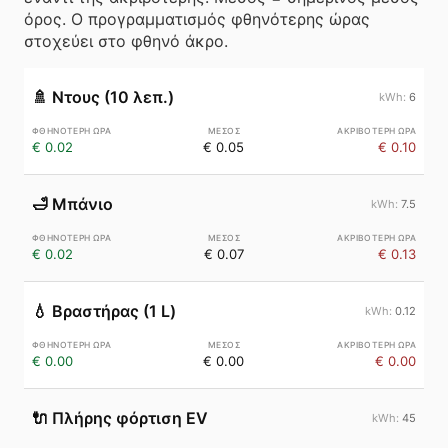
όρος. Ο προγραμματισμός φθηνότερης ώρας
στοχεύει στο φθηνό άκρο.
🚿
Ντους (10 λεπ.)
6
€ 0.02
€ 0.05
€ 0.10
🛁
Μπάνιο
7.5
€ 0.02
€ 0.07
€ 0.13
💧
Βραστήρας (1 L)
0.12
€ 0.00
€ 0.00
€ 0.00
🔌
Πλήρης φόρτιση EV
45