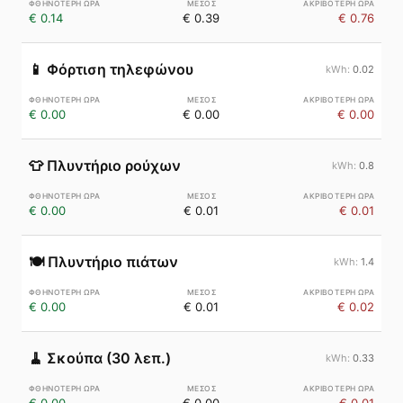
€ 0.14
€ 0.39
€ 0.76
📱
Φόρτιση τηλεφώνου
0.02
€ 0.00
€ 0.00
€ 0.00
👕
Πλυντήριο ρούχων
0.8
€ 0.00
€ 0.01
€ 0.01
🍽️
Πλυντήριο πιάτων
1.4
€ 0.00
€ 0.01
€ 0.02
🧹
Σκούπα (30 λεπ.)
0.33