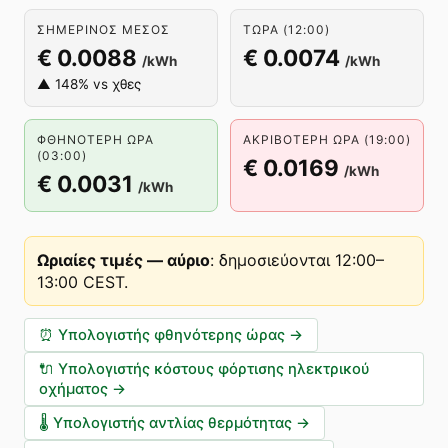
ΣΗΜΕΡΙΝΌΣ ΜΈΣΟΣ
ΤΏΡΑ (12:00)
€ 0.0088
€ 0.0074
/kWh
/kWh
▲ 148% vs χθες
ΦΘΗΝΌΤΕΡΗ ΏΡΑ
ΑΚΡΙΒΌΤΕΡΗ ΏΡΑ (19:00)
(03:00)
€ 0.0169
/kWh
€ 0.0031
/kWh
Ωριαίες τιμές — αύριο
:
δημοσιεύονται 12:00–
13:00 CEST
.
⏰
Υπολογιστής φθηνότερης ώρας
→
🔌
Υπολογιστής κόστους φόρτισης ηλεκτρικού
οχήματος
→
🌡️
Υπολογιστής αντλίας θερμότητας
→