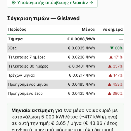
☀️
Υπολογιστής απόσβεσης ηλιακών
→
Σύγκριση τιμών
—
Gislaved
Περίοδος
Μέσος
vs σήμερα
Σήμερα
€ 0.0088
/kWh
—
Χθες
€ 0.0035
/kWh
▼
60
%
Τελευταίες 7 ημέρες
€ 0.0238
/kWh
▲
171
%
Τελευταίες 30 ημέρες
€ 0.0401
/kWh
▲
357
%
Τρέχων μήνας
€ 0.0217
/kWh
▲
147
%
Προηγούμενος μήνας
€ 0.0485
/kWh
▲
453
%
Προηγούμενο έτος
€ 0.0435
/kWh
▲
396
%
Μηνιαία εκτίμηση
για ένα μέσο νοικοκυριό με
κατανάλωση 5 000 kWh/έτος (~417 kWh/μήνα)
σε αυτή την τιμή: € 3.65 / μήνα (€ 43.86 / έτος
χονδρική, πριν από φόρους και τέλη δικτύου).