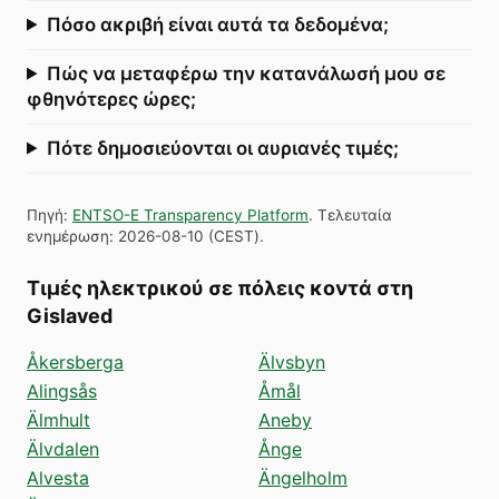
Πόσο ακριβή είναι αυτά τα δεδομένα;
Πώς να μεταφέρω την κατανάλωσή μου σε
φθηνότερες ώρες;
Πότε δημοσιεύονται οι αυριανές τιμές;
Πηγή
:
ENTSO-E Transparency Platform
.
Τελευταία
ενημέρωση
:
2026-08-10
(
CEST
).
Τιμές ηλεκτρικού σε πόλεις κοντά στη
Gislaved
Åkersberga
Älvsbyn
Alingsås
Åmål
Älmhult
Aneby
Älvdalen
Ånge
Alvesta
Ängelholm