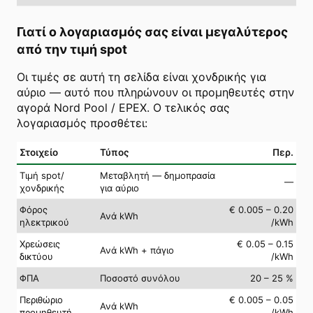
Γιατί ο λογαριασμός σας είναι μεγαλύτερος
από την τιμή spot
Οι τιμές σε αυτή τη σελίδα είναι χονδρικής για
αύριο — αυτό που πληρώνουν οι προμηθευτές στην
αγορά Nord Pool / EPEX. Ο τελικός σας
λογαριασμός προσθέτει:
Στοιχείο
Τύπος
Περ.
Τιμή spot/
Μεταβλητή — δημοπρασία
—
χονδρικής
για αύριο
Φόρος
€ 0.005 – 0.20
Ανά kWh
ηλεκτρικού
/kWh
Χρεώσεις
€ 0.05 – 0.15
Ανά kWh + πάγιο
δικτύου
/kWh
ΦΠΑ
Ποσοστό συνόλου
20 – 25 %
Περιθώριο
€ 0.005 – 0.05
Ανά kWh
προμηθευτή
/kWh