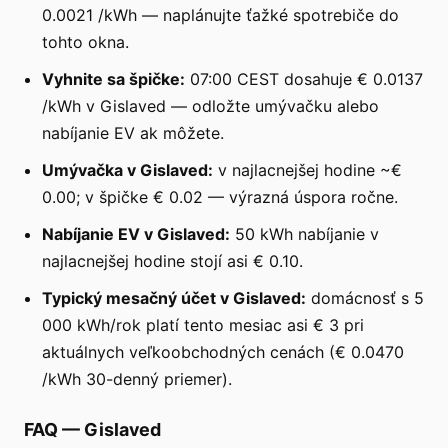
0.0021 /kWh — naplánujte ťažké spotrebiče do
tohto okna.
Vyhnite sa špičke:
07:00 CEST dosahuje € 0.0137
/kWh v Gislaved — odložte umývačku alebo
nabíjanie EV ak môžete.
Umývačka v Gislaved:
v najlacnejšej hodine ~€
0.00; v špičke € 0.02 — výrazná úspora ročne.
Nabíjanie EV v Gislaved:
50 kWh nabíjanie v
najlacnejšej hodine stojí asi € 0.10.
Typický mesačný účet v Gislaved:
domácnosť s 5
000 kWh/rok platí tento mesiac asi € 3 pri
aktuálnych veľkoobchodných cenách (€ 0.0470
/kWh 30-denný priemer).
FAQ
—
Gislaved