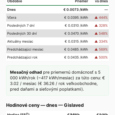
Obdobie
Priemer
vs dnes
Dnes
€ 0.0073
/kWh
—
Včera
€ 0.0395
/kWh
▲
444
%
Posledných 7 dní
€ 0.0310
/kWh
▲
328
%
Posledných 30 dní
€ 0.0470
/kWh
▲
548
%
Aktuálny mesiac
€ 0.0315
/kWh
▲
334
%
Predchádzajúci mesiac
€ 0.0485
/kWh
▲
569
%
Predchádzajúci rok
€ 0.0435
/kWh
▲
500
%
Mesačný odhad
pre priemernú domácnosť s 5
000 kWh/rok (~417 kWh/mesiac) za túto cenu: €
3.02 / mesiac (€ 36.26 / rok veľkoobchodne,
pred daňami a sieťovými poplatkami).
Hodinové ceny — dnes
—
Gislaved
Hodina (SEČ)
€/MWh
€/kWh