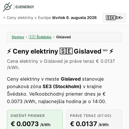
🇸🇰
⚡️ Ceny elektriny v Európe
štvrtok 6. augusta 2026
SK
▾
Domov
›
🇸🇪
Švédsko
›
Gislaved
⚡️
Ceny elektriny
🇸🇪
Gislaved
⚡️
SE3
Cena elektriny v Gislaved je práve teraz € 0.0137
/kWh.
Ceny elektriny v meste
Gislaved
stanovuje
ponuková zóna
SE3 (Stockholm)
v krajine
Švédsko. Veľkoobchodný priemer dnes je €
0.0073 /kWh, najlacnejšia hodina je o 14:00.
DNEŠNÝ PRIEMER
PRÁVE TERAZ (07:00)
€ 0.0073
€ 0.0137
/kWh
/kWh