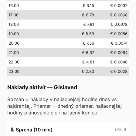
16
:00
€ 3.15
€ 0.0032
17
:00
€ 6.78
€ 0.0068
18
:00
€ 7.81
€ 0.0078
19
:00
€ 8.59
€ 0.0086
20
:00
€ 7.36
€ 0.0074
21
:00
€ 6.37
€ 0.0064
22
:00
€ 4.81
€ 0.0048
23
:00
€ 2.80
€ 0.0028
Náklady aktivít
—
Gislaved
Rozsah = náklady v najlacnejšej hodine dnes vs.
najdrahšej. Priemer = dnešný priemer. najlacnejšej
hodiny plánovanie cieli na lacný koniec.
🚿
Sprcha (10 min)
6