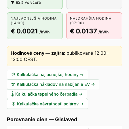
▼ 82% vs včera
NAJLACNEJŠIA HODINA
NAJDRAHŠIA HODINA
(14:00)
(07:00)
€ 0.0021
€ 0.0137
/kWh
/kWh
Hodinové ceny — zajtra
:
publikované 12:00–
13:00 CEST
.
⏰
Kalkulačka najlacnejšej hodiny
→
🔌
Kalkulačka nákladov na nabíjanie EV
→
🌡️
Kalkulačka tepelného čerpadla
→
☀️
Kalkulačka návratnosti solárov
→
Porovnanie cien
—
Gislaved