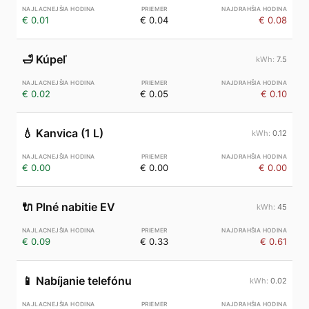
€ 0.01
€ 0.04
€ 0.08
🛁
Kúpeľ
7.5
€ 0.02
€ 0.05
€ 0.10
💧
Kanvica (1 L)
0.12
€ 0.00
€ 0.00
€ 0.00
🔌
Plné nabitie EV
45
€ 0.09
€ 0.33
€ 0.61
📱
Nabíjanie telefónu
0.02