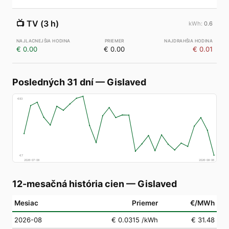
📺
TV (3 h)
0.6
€ 0.00
€ 0.00
€ 0.01
Posledných 31 dní
—
Gislaved
€
83
€
7
2026-07-08
2026-08-06
12-mesačná história cien
—
Gislaved
Mesiac
Priemer
€/MWh
2026-08
€ 0.0315
/kWh
€ 31.48