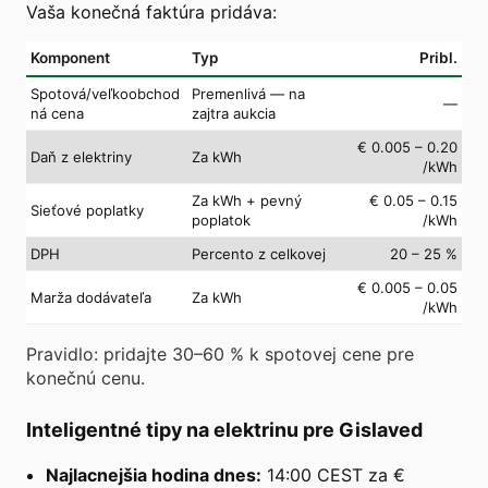
Vaša konečná faktúra pridáva:
Komponent
Typ
Pribl.
Spotová/veľkoobchod
Premenlivá — na
—
ná cena
zajtra aukcia
€ 0.005 – 0.20
Daň z elektriny
Za kWh
/kWh
Za kWh + pevný
€ 0.05 – 0.15
Sieťové poplatky
poplatok
/kWh
DPH
Percento z celkovej
20 – 25 %
€ 0.005 – 0.05
Marža dodávateľa
Za kWh
/kWh
Pravidlo: pridajte 30–60 % k spotovej cene pre
konečnú cenu.
Inteligentné tipy na elektrinu pre Gislaved
Najlacnejšia hodina dnes:
14:00 CEST za €