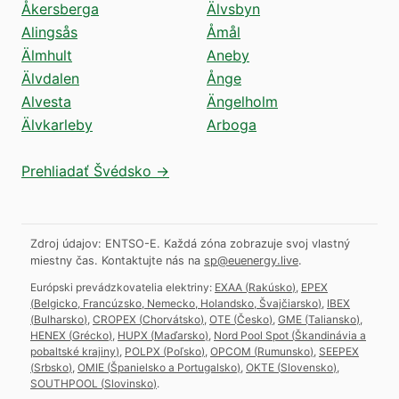
Åkersberga
Älvsbyn
Alingsås
Åmål
Älmhult
Aneby
Älvdalen
Ånge
Alvesta
Ängelholm
Älvkarleby
Arboga
Prehliadať Švédsko →
Zdroj údajov: ENTSO-E. Každá zóna zobrazuje svoj vlastný
miestny čas.
Kontaktujte nás na
sp@euenergy.live
.
Európski prevádzkovatelia elektriny:
EXAA
(
Rakúsko
)
,
EPEX
(
Belgicko, Francúzsko, Nemecko, Holandsko, Švajčiarsko
)
,
IBEX
(
Bulharsko
)
,
CROPEX
(
Chorvátsko
)
,
OTE
(
Česko
)
,
GME
(
Taliansko
)
,
HENEX
(
Grécko
)
,
HUPX
(
Maďarsko
)
,
Nord Pool Spot
(
Škandinávia a
pobaltské krajiny
)
,
POLPX
(
Poľsko
)
,
OPCOM
(
Rumunsko
)
,
SEEPEX
(
Srbsko
)
,
OMIE
(
Španielsko a Portugalsko
)
,
OKTE
(
Slovensko
)
,
SOUTHPOOL
(
Slovinsko
)
.