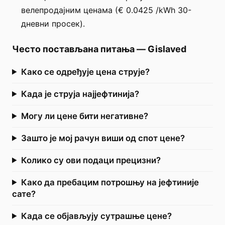
велепродајним ценама (€ 0.0425 /kWh 30-
дневни просек).
Често постављана питања
—
Gislaved
Како се одређује цена струје?
Када је струја најјефтинија?
Могу ли цене бити негативне?
Зашто је мој рачун виши од спот цене?
Колико су ови подаци прецизни?
Како да пребацим потрошњу на јефтиније
сате?
Када се објављују сутрашње цене?