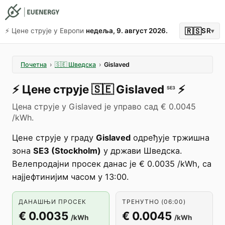
🇷🇸
⚡️ Цене струје у Европи
недеља, 9. август 2026.
SR
▾
Почетна
›
🇸🇪
Шведска
›
Gislaved
⚡️
Цене струје
🇸🇪
Gislaved
⚡️
SE3
Цена струје у Gislaved је управо сад € 0.0045
/kWh.
Цене струје у граду
Gislaved
одређује тржишна
зона
SE3 (Stockholm)
у држави Шведска.
Велепродајни просек данас је € 0.0035 /kWh, са
најјефтинијим часом у 13:00.
ДАНАШЊИ ПРОСЕК
ТРЕНУТНО (06:00)
€ 0.0035
€ 0.0045
/kWh
/kWh