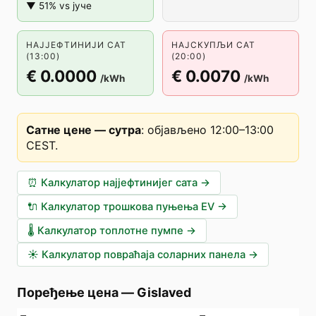
▼ 51% vs јуче
НАЈЈЕФТИНИЈИ САТ
НАЈСКУПЉИ САТ
(13:00)
(20:00)
€ 0.0000
€ 0.0070
/kWh
/kWh
Сатне цене — сутра
:
објављено 12:00–13:00
CEST
.
⏰
Калкулатор најјефтинијег сата
→
🔌
Калкулатор трошкова пуњења EV
→
🌡️
Калкулатор топлотне пумпе
→
☀️
Калкулатор повраћаја соларних панела
→
Поређење цена
—
Gislaved