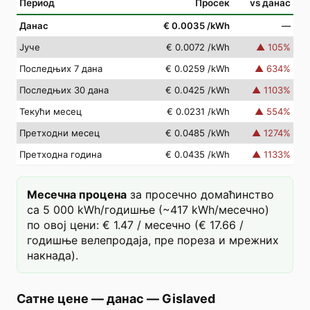
Период
Просек
vs данас
Данас
€ 0.0035
/kWh
—
Јуче
€ 0.0072
/kWh
▲
105
%
Последњих 7 дана
€ 0.0259
/kWh
▲
634
%
Последњих 30 дана
€ 0.0425
/kWh
▲
1103
%
Текући месец
€ 0.0231
/kWh
▲
554
%
Претходни месец
€ 0.0485
/kWh
▲
1274
%
Претходна година
€ 0.0435
/kWh
▲
1133
%
Месечна процена
за просечно домаћинство
са 5 000 kWh/годишње (~417 kWh/месечно)
по овој цени: € 1.47 / месечно (€ 17.66 /
годишње велепродаја, пре пореза и мрежних
накнада).
Сатне цене — данас
—
Gislaved