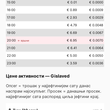
15
:00
€ 0.01
€ 0.0000
16
:00
€ 0.89
€ 0.0009
17
:00
€ 2.93
€ 0.0029
18
:00
€ 4.79
€ 0.0048
19
:00
€ 6.69
€ 0.0067
20
:00
€ 6.95
€ 0.0070
← вршни
21
:00
€ 6.41
€ 0.0064
22
:00
€ 5.00
€ 0.0050
23
:00
€ 3.59
€ 0.0036
Цене активности
—
Gislaved
Опсег = трошак у најјефтинијем сату данас
наспрам најскупљег. Просек = данашњи просек.
најјефтинијег сата распоред циља јефтини крај.