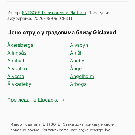
Извор
:
ENTSO-E Transparency Platform
.
Последње
ажурирање
:
2026-08-09
(
CEST
).
Цене струје у градовима близу Gislaved
Åkersberga
Älvsbyn
Alingsås
Åmål
Älmhult
Aneby
Älvdalen
Ånge
Alvesta
Ängelholm
Älvkarleby
Arboga
Прегледајте Шведска →
Извор података: ENTSO-E. Свака зона приказује своје
локално време.
Контактирајте нас:
sp@euenergy.live
.