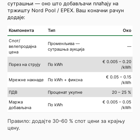
сутрашњи — оно што добављачи плаћају на
тржишту Nord Pool / EPEX. Ваш коначни рачун
додаје:
Компонента
Тип
Око
Спот/
Променљива —
велепродајна
—
сутрашња аукција
цена
€ 0.005 – 0.20
Порез на струју
По kWh
/kWh
€ 0.05 – 0.15
Мрежне накнаде
По kWh + фиксна
/kWh
ПДВ
Проценат укупне
20 – 25 %
Маржа
€ 0.005 – 0.05
По kWh
добављача
/kWh
Правило: додајте 30–60 % спот цени за крајњу
цену.