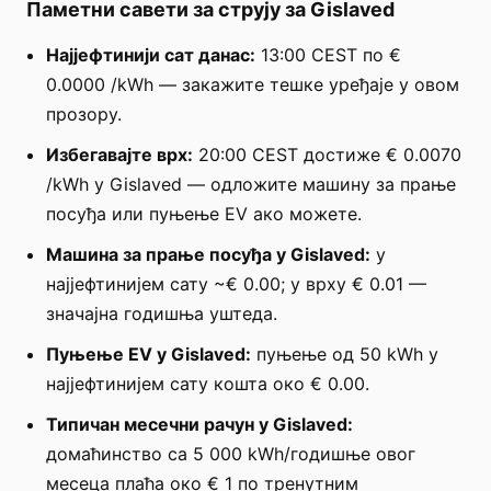
Паметни савети за струју за Gislaved
Најјефтинији сат данас:
13:00 CEST по €
0.0000 /kWh — закажите тешке уређаје у овом
прозору.
Избегавајте врх:
20:00 CEST достиже € 0.0070
/kWh у Gislaved — одложите машину за прање
посуђа или пуњење EV ако можете.
Машина за прање посуђа у Gislaved:
у
најјефтинијем сату ~€ 0.00; у врху € 0.01 —
значајна годишња уштеда.
Пуњење EV у Gislaved:
пуњење од 50 kWh у
најјефтинијем сату кошта око € 0.00.
Типичан месечни рачун у Gislaved:
домаћинство са 5 000 kWh/годишње овог
месеца плаћа око € 1 по тренутним