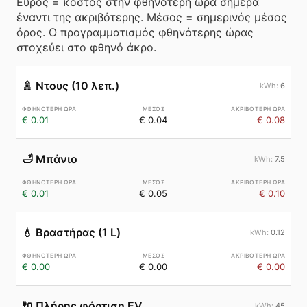
Εύρος = κόστος στην φθηνότερη ώρα σήμερα
έναντι της ακριβότερης. Μέσος = σημερινός μέσος
όρος. Ο προγραμματισμός φθηνότερης ώρας
στοχεύει στο φθηνό άκρο.
🚿
Ντους (10 λεπ.)
6
€ 0.01
€ 0.04
€ 0.08
🛁
Μπάνιο
7.5
€ 0.01
€ 0.05
€ 0.10
💧
Βραστήρας (1 L)
0.12
€ 0.00
€ 0.00
€ 0.00
🔌
Πλήρης φόρτιση EV
45