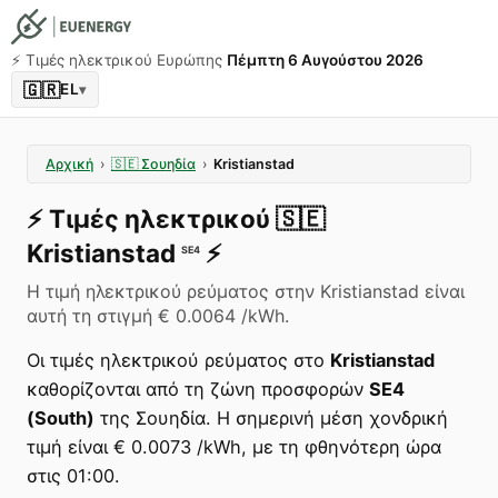
⚡️ Τιμές ηλεκτρικού Ευρώπης
Πέμπτη 6 Αυγούστου 2026
🇬🇷
EL
▾
Αρχική
›
🇸🇪
Σουηδία
›
Kristianstad
⚡️
Τιμές ηλεκτρικού
🇸🇪
Kristianstad
⚡️
SE4
Η τιμή ηλεκτρικού ρεύματος στην Kristianstad είναι
αυτή τη στιγμή € 0.0064 /kWh.
Οι τιμές ηλεκτρικού ρεύματος στο
Kristianstad
καθορίζονται από τη ζώνη προσφορών
SE4
(South)
της Σουηδία. Η σημερινή μέση χονδρική
τιμή είναι € 0.0073 /kWh, με τη φθηνότερη ώρα
στις 01:00.