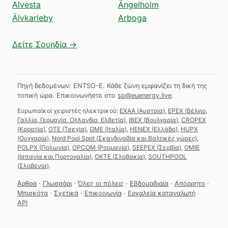
Alvesta
Ängelholm
Älvkarleby
Arboga
Δείτε Σουηδία →
Πηγή δεδομένων: ENTSO-E. Κάθε ζώνη εμφανίζει τη δική της
τοπική ώρα.
Επικοινωνήστε στο
sp@euenergy.live
.
Ευρωπαϊκοί χειριστές ηλεκτρικού:
EXAA
(
Αυστρία
)
,
EPEX
(
Βέλγιο,
Γαλλία, Γερμανία, Ολλανδία, Ελβετία
)
,
IBEX
(
Βουλγαρία
)
,
CROPEX
(
Κροατία
)
,
OTE
(
Τσεχία
)
,
GME
(
Ιταλία
)
,
HENEX
(
Ελλάδα
)
,
HUPX
(
Ουγγαρία
)
,
Nord Pool Spot
(
Σκανδιναβία και Βαλτικές χώρες
)
,
POLPX
(
Πολωνία
)
,
OPCOM
(
Ρουμανία
)
,
SEEPEX
(
Σερβία
)
,
OMIE
(
Ισπανία και Πορτογαλία
)
,
OKTE
(
Σλοβακία
)
,
SOUTHPOOL
(
Σλοβενία
)
.
Άρθρα
·
Γλωσσάρι
·
Όλες οι πόλεις
·
Εβδομαδιαία
·
Απόρρητο
·
Μπισκότα
·
Σχετικά
·
Επικοινωνία
·
Εργαλεία καταναλωτή
·
API