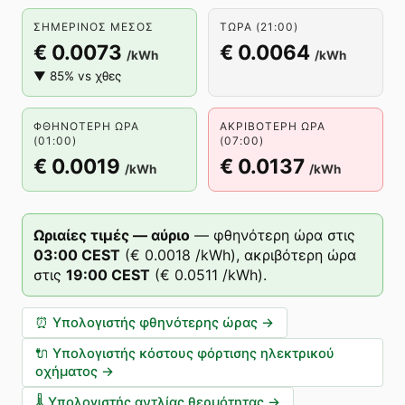
ΣΗΜΕΡΙΝΌΣ ΜΈΣΟΣ
ΤΏΡΑ (21:00)
€ 0.0073
€ 0.0064
/kWh
/kWh
▼ 85% vs χθες
ΦΘΗΝΌΤΕΡΗ ΏΡΑ
ΑΚΡΙΒΌΤΕΡΗ ΏΡΑ
(01:00)
(07:00)
€ 0.0019
€ 0.0137
/kWh
/kWh
Ωριαίες τιμές — αύριο
—
φθηνότερη ώρα στις
03
:00
CEST
(
€ 0.0018
/kWh),
ακριβότερη ώρα
στις
19
:00
CEST
(
€ 0.0511
/kWh).
⏰
Υπολογιστής φθηνότερης ώρας
→
🔌
Υπολογιστής κόστους φόρτισης ηλεκτρικού
οχήματος
→
🌡️
Υπολογιστής αντλίας θερμότητας
→