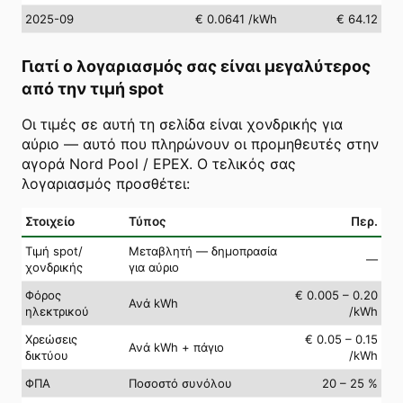
2025-09
€ 0.0641
/kWh
€ 64.12
Γιατί ο λογαριασμός σας είναι μεγαλύτερος
από την τιμή spot
Οι τιμές σε αυτή τη σελίδα είναι χονδρικής για
αύριο — αυτό που πληρώνουν οι προμηθευτές στην
αγορά Nord Pool / EPEX. Ο τελικός σας
λογαριασμός προσθέτει:
Στοιχείο
Τύπος
Περ.
Τιμή spot/
Μεταβλητή — δημοπρασία
—
χονδρικής
για αύριο
Φόρος
€ 0.005 – 0.20
Ανά kWh
ηλεκτρικού
/kWh
Χρεώσεις
€ 0.05 – 0.15
Ανά kWh + πάγιο
δικτύου
/kWh
ΦΠΑ
Ποσοστό συνόλου
20 – 25 %