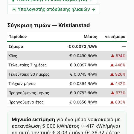
☀️
Υπολογιστής απόσβεσης ηλιακών
→
Σύγκριση τιμών
—
Kristianstad
Περίοδος
Μέσος
vs σήμερα
Σήμερα
€ 0.0073
/kWh
—
Χθες
€ 0.0490
/kWh
▲
574
%
Τελευταίες 7 ημέρες
€ 0.0397
/kWh
▲
446
%
Τελευταίες 30 ημέρες
€ 0.0745
/kWh
▲
926
%
Τρέχων μήνας
€ 0.0394
/kWh
▲
442
%
Προηγούμενος μήνας
€ 0.0782
/kWh
▲
977
%
Προηγούμενο έτος
€ 0.0656
/kWh
▲
803
%
Μηνιαία εκτίμηση
για ένα μέσο νοικοκυριό με
κατανάλωση 5 000 kWh/έτος (~417 kWh/μήνα)
σε αυτή την τιμή: € 3.03 / μήνα (€ 36.32 / έτος