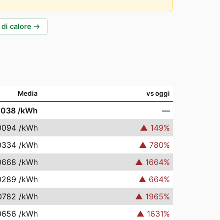
di calore
→
Media
vs oggi
0038
/kWh
—
0094
/kWh
▲
149
%
0334
/kWh
▲
780
%
0668
/kWh
▲
1664
%
0289
/kWh
▲
664
%
0782
/kWh
▲
1965
%
0656
/kWh
▲
1631
%