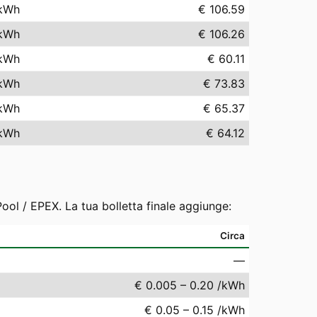
kWh
€ 106.59
kWh
€ 106.26
kWh
€ 60.11
kWh
€ 73.83
kWh
€ 65.37
kWh
€ 64.12
ool / EPEX. La tua bolletta finale aggiunge:
Circa
—
€ 0.005 – 0.20 /kWh
€ 0.05 – 0.15 /kWh