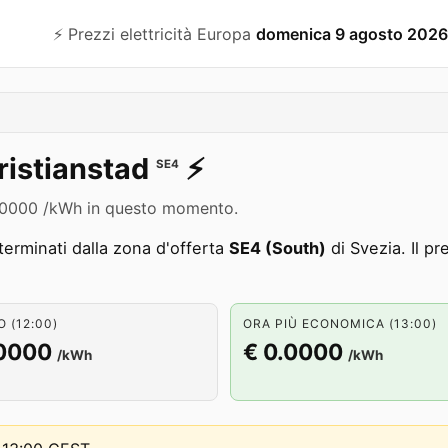
⚡️ Prezzi elettricità Europa
domenica 9 agosto 2026
ristianstad
⚡️
SE4
€ 0.0000 /kWh in questo momento.
erminati dalla zona d'offerta
SE4 (South)
di Svezia. Il p
 (12:00)
ORA PIÙ ECONOMICA (13:00)
.0000
€ 0.0000
/kWh
/kWh