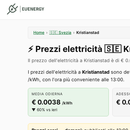
Home
›
🇸🇪
Svezia
›
Kristianstad
⚡️
Prezzi elettricità
🇸🇪
K
Il prezzo dell'elettricità a Kristianstad è di 
I prezzi dell'elettricità a
Kristianstad
sono det
/kWh, con l'ora più conveniente alle 13:00.
MEDIA ODIERNA
ADESSO
€ 0.0038
€ 0
/kWh
▼ 60% vs ieri