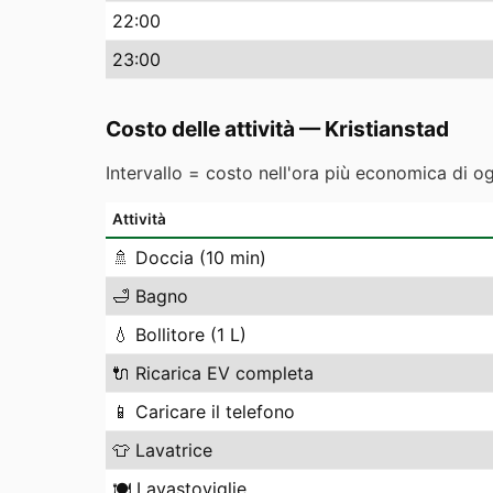
22
:00
23
:00
Costo delle attività
—
Kristianstad
Intervallo = costo nell'ora più economica di o
Attività
🚿
Doccia (10 min)
🛁
Bagno
💧
Bollitore (1 L)
🔌
Ricarica EV completa
📱
Caricare il telefono
👕
Lavatrice
🍽️
Lavastoviglie