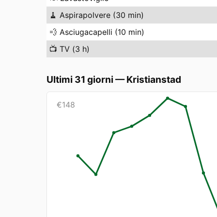
🧹
Aspirapolvere (30 min)
💨
Asciugacapelli (10 min)
📺
TV (3 h)
Ultimi 31 giorni
—
Kristianstad
€
148