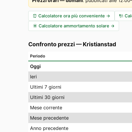
Prezzi orari — domani
:
pubblicati alle 12:0
⏰
Calcolatore ora più conveniente
→
🔌
Cal
☀️
Calcolatore ammortamento solare
→
Confronto prezzi
—
Kristianstad
Periodo
Oggi
Ieri
Ultimi 7 giorni
Ultimi 30 giorni
Mese corrente
Mese precedente
Anno precedente