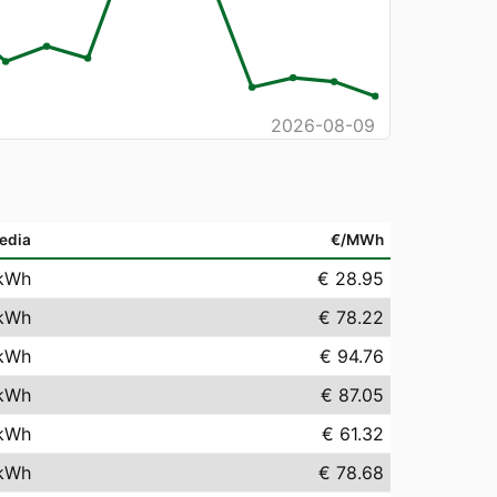
2026-08-09
edia
€/MWh
kWh
€ 28.95
kWh
€ 78.22
kWh
€ 94.76
kWh
€ 87.05
kWh
€ 61.32
kWh
€ 78.68