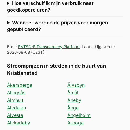
Hoe verschuif ik mijn verbruik naar
goedkopere uren?
Wanneer worden de prijzen voor morgen
gepubliceerd?
Bron
:
ENTSO-E Transparency Platform
.
Laatst bijgewerkt
:
2026-08-08
(
CEST
).
Stroomprijzen in steden in de buurt van
Kristianstad
Åkersberga
Älvsbyn
Alingsås
Åmål
Älmhult
Aneby
Älvdalen
Ånge
Alvesta
Ängelholm
Älvkarleby
Arboga