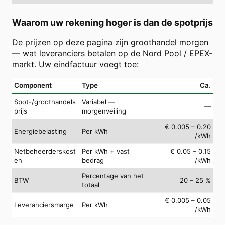
Waarom uw rekening hoger is dan de spotprijs
De prijzen op deze pagina zijn groothandel morgen
— wat leveranciers betalen op de Nord Pool / EPEX-
markt. Uw eindfactuur voegt toe:
Component
Type
Ca.
Spot-/groothandels
Variabel —
—
prijs
morgenveiling
€ 0.005 – 0.20
Energiebelasting
Per kWh
/kWh
Netbeheerderskost
Per kWh + vast
€ 0.05 – 0.15
en
bedrag
/kWh
Percentage van het
BTW
20 – 25 %
totaal
€ 0.005 – 0.05
Leveranciersmarge
Per kWh
/kWh