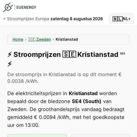
🇳🇱
⚡️ Stroomprijzen Europa
zaterdag 8 augustus 2026
NL
▾
Home
›
🇸🇪
Zweden
›
Kristianstad
⚡️
Stroomprijzen
🇸🇪
Kristianstad
SE4
⚡️
De stroomprijs in Kristianstad is op dit moment €
0.0038 /kWh.
De elektriciteitsprijzen in
Kristianstad
worden
bepaald door de biedzone
SE4 (South)
van
Zweden. De groothandelsprijs vandaag bedraagt
gemiddeld € 0.0094 /kWh, met het goedkoopste
uur om 13:00.