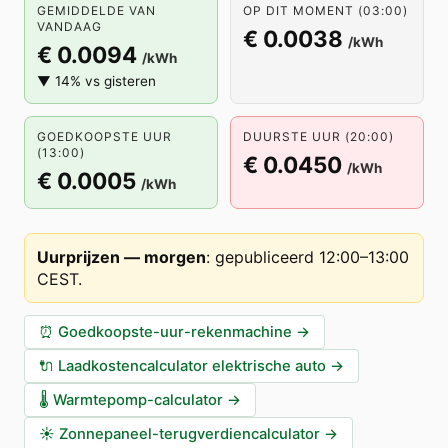
GEMIDDELDE VAN
OP DIT MOMENT (03:00)
VANDAAG
€ 0.0038
/kWh
€ 0.0094
/kWh
▼ 14% vs gisteren
GOEDKOOPSTE UUR
DUURSTE UUR (20:00)
(13:00)
€ 0.0450
/kWh
€ 0.0005
/kWh
Uurprijzen — morgen
:
gepubliceerd 12:00–13:00
CEST
.
⏰
Goedkoopste-uur-rekenmachine
→
🔌
Laadkostencalculator elektrische auto
→
🌡️
Warmtepomp-calculator
→
☀️
Zonnepaneel-terugverdiencalculator
→