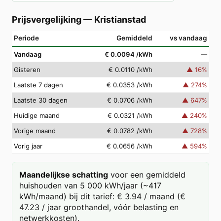
Prijsvergelijking
—
Kristianstad
Periode
Gemiddeld
vs vandaag
Vandaag
€ 0.0094
/kWh
—
Gisteren
€ 0.0110
/kWh
▲
16
%
Laatste 7 dagen
€ 0.0353
/kWh
▲
274
%
Laatste 30 dagen
€ 0.0706
/kWh
▲
647
%
Huidige maand
€ 0.0321
/kWh
▲
240
%
Vorige maand
€ 0.0782
/kWh
▲
728
%
Vorig jaar
€ 0.0656
/kWh
▲
594
%
Maandelijkse schatting
voor een gemiddeld
huishouden van 5 000 kWh/jaar (~417
kWh/maand) bij dit tarief: € 3.94 / maand (€
47.23 / jaar groothandel, vóór belasting en
netwerkkosten).