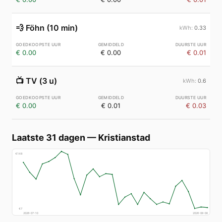
💨
Föhn (10 min)
0.33
€ 0.00
€ 0.00
€ 0.01
📺
TV (3 u)
0.6
€ 0.00
€ 0.01
€ 0.03
Laatste 31 dagen
—
Kristianstad
€
148
€
7
2026-07-10
2026-08-08