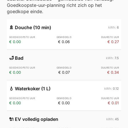
Goedkoopste-uur-planning richt zich op het
goedkope einde.
🚿
Douche (10 min)
6
€ 0.00
€ 0.06
€ 0.27
🛁
Bad
7.5
€ 0.00
€ 0.07
€ 0.34
💧
Waterkoker (1 L)
0.12
€ 0.00
€ 0.00
€ 0.01
🔌
EV volledig opladen
45