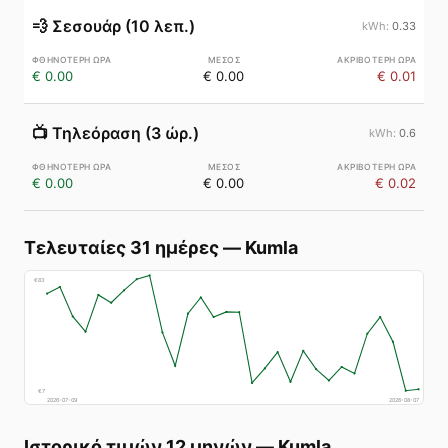
💨
Σεσουάρ (10 λεπ.)
0.33
€ 0.00
€ 0.00
€ 0.01
📺
Τηλεόραση (3 ώρ.)
0.6
€ 0.00
€ 0.00
€ 0.02
Τελευταίες 31 ημέρες
—
Kumla
€
83
€
7
2026-07-09
2026-08-07
Ιστορικό τιμών 12 μηνών
—
Kumla