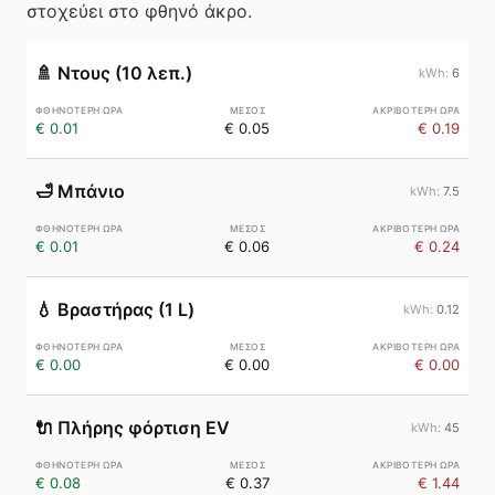
στοχεύει στο φθηνό άκρο.
🚿
Ντους (10 λεπ.)
6
€ 0.01
€ 0.05
€ 0.19
🛁
Μπάνιο
7.5
€ 0.01
€ 0.06
€ 0.24
💧
Βραστήρας (1 L)
0.12
€ 0.00
€ 0.00
€ 0.00
🔌
Πλήρης φόρτιση EV
45
€ 0.08
€ 0.37
€ 1.44