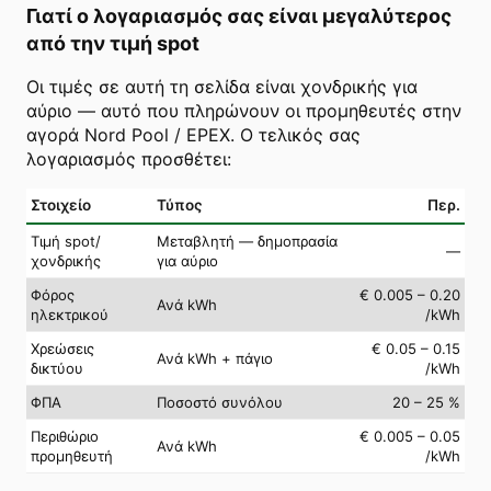
Γιατί ο λογαριασμός σας είναι μεγαλύτερος
από την τιμή spot
Οι τιμές σε αυτή τη σελίδα είναι χονδρικής για
αύριο — αυτό που πληρώνουν οι προμηθευτές στην
αγορά Nord Pool / EPEX. Ο τελικός σας
λογαριασμός προσθέτει:
Στοιχείο
Τύπος
Περ.
Τιμή spot/
Μεταβλητή — δημοπρασία
—
χονδρικής
για αύριο
Φόρος
€ 0.005 – 0.20
Ανά kWh
ηλεκτρικού
/kWh
Χρεώσεις
€ 0.05 – 0.15
Ανά kWh + πάγιο
δικτύου
/kWh
ΦΠΑ
Ποσοστό συνόλου
20 – 25 %
Περιθώριο
€ 0.005 – 0.05
Ανά kWh
προμηθευτή
/kWh