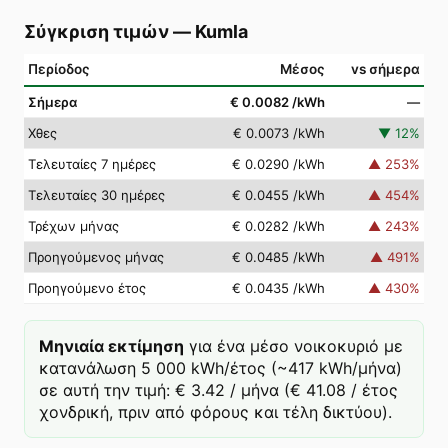
Σύγκριση τιμών
—
Kumla
Περίοδος
Μέσος
vs σήμερα
Σήμερα
€ 0.0082
/kWh
—
Χθες
€ 0.0073
/kWh
▼
12
%
Τελευταίες 7 ημέρες
€ 0.0290
/kWh
▲
253
%
Τελευταίες 30 ημέρες
€ 0.0455
/kWh
▲
454
%
Τρέχων μήνας
€ 0.0282
/kWh
▲
243
%
Προηγούμενος μήνας
€ 0.0485
/kWh
▲
491
%
Προηγούμενο έτος
€ 0.0435
/kWh
▲
430
%
Μηνιαία εκτίμηση
για ένα μέσο νοικοκυριό με
κατανάλωση 5 000 kWh/έτος (~417 kWh/μήνα)
σε αυτή την τιμή: € 3.42 / μήνα (€ 41.08 / έτος
χονδρική, πριν από φόρους και τέλη δικτύου).