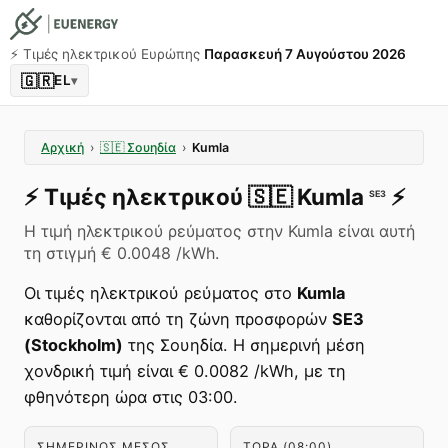
⚡️ Τιμές ηλεκτρικού Ευρώπης
Παρασκευή 7 Αυγούστου 2026
🇬🇷
EL
▾
Αρχική
›
🇸🇪
Σουηδία
›
Kumla
⚡️
Τιμές ηλεκτρικού
🇸🇪
Kumla
⚡️
SE3
Η τιμή ηλεκτρικού ρεύματος στην Kumla είναι αυτή
τη στιγμή € 0.0048 /kWh.
Οι τιμές ηλεκτρικού ρεύματος στο
Kumla
καθορίζονται από τη ζώνη προσφορών
SE3
(Stockholm)
της Σουηδία. Η σημερινή μέση
χονδρική τιμή είναι € 0.0082 /kWh, με τη
φθηνότερη ώρα στις 03:00.
ΣΗΜΕΡΙΝΌΣ ΜΈΣΟΣ
ΤΏΡΑ (08:00)