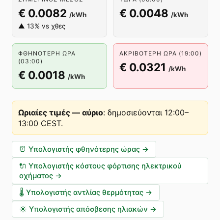
€ 0.0082
€ 0.0048
/kWh
/kWh
▲ 13% vs χθες
ΦΘΗΝΌΤΕΡΗ ΏΡΑ
ΑΚΡΙΒΌΤΕΡΗ ΏΡΑ (19:00)
(03:00)
€ 0.0321
/kWh
€ 0.0018
/kWh
Ωριαίες τιμές — αύριο
:
δημοσιεύονται 12:00–
13:00 CEST
.
⏰
Υπολογιστής φθηνότερης ώρας
→
🔌
Υπολογιστής κόστους φόρτισης ηλεκτρικού
οχήματος
→
🌡️
Υπολογιστής αντλίας θερμότητας
→
☀️
Υπολογιστής απόσβεσης ηλιακών
→