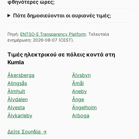
φθηνότερες ώρες;
Πότε δημοσιεύονται οι αυριανές τιμές;
Πηγή
:
ENTSO-E Transparency Platform
.
Τελευταία
ενημέρωση
:
2026-08-07
(
CEST
).
Τιμές ηλεκτρικού σε πόλεις κοντά στη
Kumla
Åkersberga
Älvsbyn
Alingsås
Åmål
Älmhult
Aneby
Älvdalen
Ånge
Alvesta
Ängelholm
Älvkarleby
Arboga
Δείτε Σουηδία →