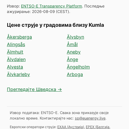
Извор
:
ENTSO-E Transparency Platform
.
Последње
ажурирање
:
2026-08-09
(
CEST
).
Цене струје у градовима близу Kumla
Åkersberga
Älvsbyn
Alingsås
Åmål
Älmhult
Aneby
Älvdalen
Ånge
Alvesta
Ängelholm
Älvkarleby
Arboga
Прегледајте Шведска →
Извор података: ENTSO-E. Свака зона приказује своје
локално време.
Контактирајте нас:
sp@euenergy.live
.
Европски оператори струје:
EXAA
(
Аустрија
)
,
EPEX
(
Белгија,