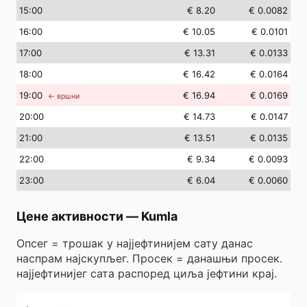
15
:00
€ 8.20
€ 0.0082
16
:00
€ 10.05
€ 0.0101
17
:00
€ 13.31
€ 0.0133
18
:00
€ 16.42
€ 0.0164
19
:00
€ 16.94
€ 0.0169
← вршни
20
:00
€ 14.73
€ 0.0147
21
:00
€ 13.51
€ 0.0135
22
:00
€ 9.34
€ 0.0093
23
:00
€ 6.04
€ 0.0060
Цене активности
—
Kumla
Опсег = трошак у најјефтинијем сату данас
наспрам најскупљег. Просек = данашњи просек.
најјефтинијег сата распоред циља јефтини крај.