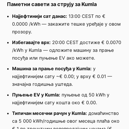
Паметни савети за струју за Kumla
Најјефтинији сат данас:
13:00 CEST по €
0.0000 /kWh — закажите тешке уређаје у овом
прозору.
Избегавајте врх:
20:00 CEST достиже € 0.0070
/kWh у Kumla — одложите машину за прање
посуђа или пуњење EV ако можете.
Машина за прање посуђа у Kumla:
у
најјефтинијем сату ~€ 0.00; у врху € 0.01 —
значајна годишња уштеда.
Пуњење EV у Kumla:
пуњење од 50 kWh у
најјефтинијем сату кошта око € 0.00.
Типичан месечни рачун у Kumla:
домаћинство
са 5 000 kWh/годишње овог месеца плаћа око
€ 1 по тренутним велепродајним ценама (€