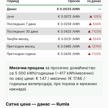
Период
Просек
vs данас
Данас
€ 0.0035
/kWh
—
Јуче
€ 0.0072
/kWh
▲
105
%
Последњих 7 дана
€ 0.0259
/kWh
▲
634
%
Последњих 30 дана
€ 0.0425
/kWh
▲
1103
%
Текући месец
€ 0.0231
/kWh
▲
554
%
Претходни месец
€ 0.0485
/kWh
▲
1274
%
Претходна година
€ 0.0435
/kWh
▲
1133
%
Месечна процена
за просечно домаћинство
са 5 000 kWh/годишње (~417 kWh/месечно)
по овој цени: € 1.47 / месечно (€ 17.66 /
годишње велепродаја, пре пореза и мрежних
накнада).
Сатне цене — данас
—
Kumla