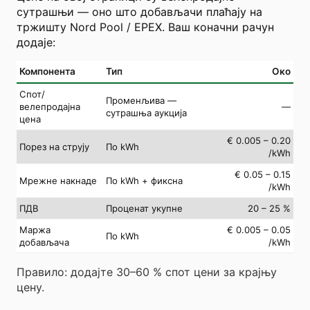
сутрашњи — оно што добављачи плаћају на
тржишту Nord Pool / EPEX. Ваш коначни рачун
додаје:
Компонента
Тип
Око
Спот/
Променљива —
велепродајна
—
сутрашња аукција
цена
€ 0.005 – 0.20
Порез на струју
По kWh
/kWh
€ 0.05 – 0.15
Мрежне накнаде
По kWh + фиксна
/kWh
ПДВ
Проценат укупне
20 – 25 %
Маржа
€ 0.005 – 0.05
По kWh
добављача
/kWh
Правило: додајте 30–60 % спот цени за крајњу
цену.