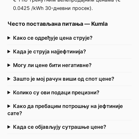
0.0425 /kWh 30-дневни просек).
Често постављана питања
—
Kumla
Како се одређује цена струје?
Када је струја најјефтинија?
Могу ли цене бити негативне?
Зашто је мој рачун виши од спот цене?
Колико су ови подаци прецизни?
Како да пребацим потрошњу на јефтиније
сате?
Када се објављују сутрашње цене?