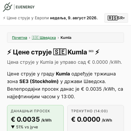
🇷🇸
⚡️ Цене струје у Европи
недеља, 9. август 2026.
SR
▾
Почетна
›
🇸🇪
Шведска
›
Kumla
⚡️
Цене струје
🇸🇪
Kumla
⚡️
SE3
Цена струје у Kumla је управо сад € 0.0000 /kWh.
Цене струје у граду
Kumla
одређује тржишна
зона
SE3 (Stockholm)
у држави Шведска.
Велепродајни просек данас је € 0.0035 /kWh, са
најјефтинијим часом у 13:00.
ДАНАШЊИ ПРОСЕК
ТРЕНУТНО (14:00)
€ 0.0035
€ 0.0000
/kWh
/kWh
▼ 51% vs јуче