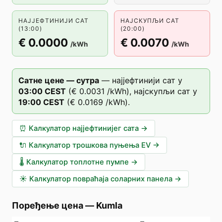
НАЈЈЕФТИНИЈИ САТ
НАЈСКУПЉИ САТ
(13:00)
(20:00)
€ 0.0000
€ 0.0070
/kWh
/kWh
Сатне цене — сутра
—
најјефтинији сат у
03
:00
CEST
(
€ 0.0031
/kWh),
најскупљи сат у
19
:00
CEST
(
€ 0.0169
/kWh).
⏰
Калкулатор најјефтинијег сата
→
🔌
Калкулатор трошкова пуњења EV
→
🌡️
Калкулатор топлотне пумпе
→
☀️
Калкулатор повраћаја соларних панела
→
Поређење цена
—
Kumla