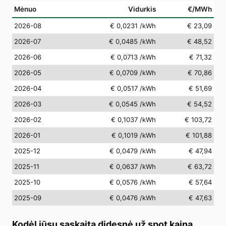
Mėnuo
Vidurkis
€/MWh
2026-08
€ 0,0231
/kWh
€ 23,09
2026-07
€ 0,0485
/kWh
€ 48,52
2026-06
€ 0,0713
/kWh
€ 71,32
2026-05
€ 0,0709
/kWh
€ 70,86
2026-04
€ 0,0517
/kWh
€ 51,69
2026-03
€ 0,0545
/kWh
€ 54,52
2026-02
€ 0,1037
/kWh
€ 103,72
2026-01
€ 0,1019
/kWh
€ 101,88
2025-12
€ 0,0479
/kWh
€ 47,94
2025-11
€ 0,0637
/kWh
€ 63,72
2025-10
€ 0,0576
/kWh
€ 57,64
2025-09
€ 0,0476
/kWh
€ 47,63
Kodėl jūsų sąskaita didesnė už spot kainą