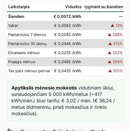
Laikotarpis
Vidurkis
lyginant su šiandien
Šiandien
€ 0,0072
/kWh
—
Vakar
€ 0,0082
/kWh
▲
13
%
Pastarosios 7 dienos
€ 0,0282
/kWh
▲
288
%
Pastarosios 30 dienų
€ 0,0446
/kWh
▲
515
%
Einamasis mėnuo
€ 0,0255
/kWh
▲
252
%
Praėjęs mėnuo
€ 0,0485
/kWh
▲
569
%
Tas pats mėnuo pernai
€ 0,0435
/kWh
▲
501
%
Apytikslis mėnesio mokestis
vidutiniam ūkiui,
sunaudojančiam 5 000 kWh/metus (~417
kWh/mėn.) šiuo tarifu: € 3,02 / mėn. (€ 36,24 /
metus didmeniniu, prieš mokesčius ir tinklo
mokesčius).