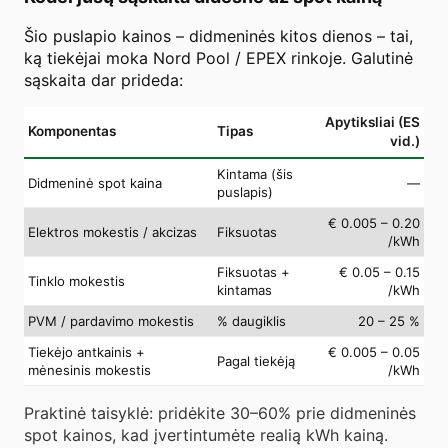
Šio puslapio kainos – didmeninės kitos dienos – tai,
ką tiekėjai moka Nord Pool / EPEX rinkoje. Galutinė
sąskaita dar prideda:
Apytiksliai (ES
Komponentas
Tipas
vid.)
Kintama (šis
Didmeninė spot kaina
—
puslapis)
€ 0.005 – 0.20
Elektros mokestis / akcizas
Fiksuotas
/kWh
Fiksuotas +
€ 0.05 – 0.15
Tinklo mokestis
kintamas
/kWh
PVM / pardavimo mokestis
% daugiklis
20 – 25 %
Tiekėjo antkainis +
€ 0.005 – 0.05
Pagal tiekėją
mėnesinis mokestis
/kWh
Praktinė taisyklė: pridėkite 30–60% prie didmeninės
spot kainos, kad įvertintumėte realią kWh kainą.