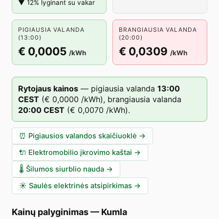
▼ 12% lyginant su vakar
PIGIAUSIA VALANDA
BRANGIAUSIA VALANDA
(13:00)
(20:00)
€ 0,0005
€ 0,0309
/kWh
/kWh
Rytojaus kainos
—
pigiausia valanda
13
:00
CEST
(
€ 0,0000
/kWh),
brangiausia valanda
20
:00
CEST
(
€ 0,0070
/kWh).
⏰
Pigiausios valandos skaičiuoklė
→
🔌
Elektromobilio įkrovimo kaštai
→
🌡️
Šilumos siurblio nauda
→
☀️
Saulės elektrinės atsipirkimas
→
Kainų palyginimas
—
Kumla