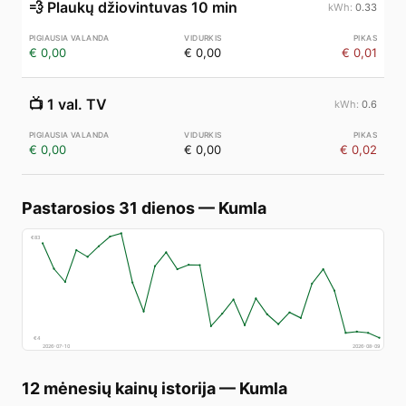
💨
Plaukų džiovintuvas 10 min
0.33
€ 0,00
€ 0,00
€ 0,01
📺
1 val. TV
0.6
€ 0,00
€ 0,00
€ 0,02
Pastarosios 31 dienos
—
Kumla
€
83
€
4
2026-07-10
2026-08-09
12 mėnesių kainų istorija
—
Kumla