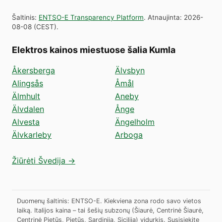
Šaltinis
:
ENTSO-E Transparency Platform
.
Atnaujinta
:
2026-
08-08
(
CEST
).
Elektros kainos miestuose šalia Kumla
Åkersberga
Älvsbyn
Alingsås
Åmål
Älmhult
Aneby
Älvdalen
Ånge
Alvesta
Ängelholm
Älvkarleby
Arboga
Žiūrėti Švedija →
Duomenų šaltinis: ENTSO-E. Kiekviena zona rodo savo vietos
laiką. Italijos kaina – tai šešių subzonų (Šiaurė, Centrinė Šiaurė,
Centrinė Pietūs, Pietūs, Sardinija, Sicilija) vidurkis.
Susisiekite