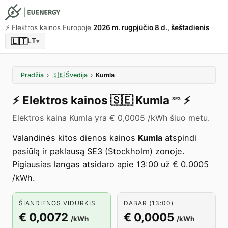
⚡️ Elektros kainos Europoje
2026 m. rugpjūčio 8 d., šeštadienis
🇱🇹
LT
▾
Pradžia
›
🇸🇪
Švedija
›
Kumla
⚡️
Elektros kainos
🇸🇪
Kumla
⚡️
SE3
Elektros kaina Kumla yra € 0,0005 /kWh šiuo metu.
Valandinės kitos dienos kainos
Kumla
atspindi
pasiūlą ir paklausą SE3 (Stockholm) zonoje.
Pigiausias langas atsidaro apie 13:00 už € 0.0005
/kWh.
ŠIANDIENOS VIDURKIS
DABAR (13:00)
€ 0,0072
€ 0,0005
/kWh
/kWh