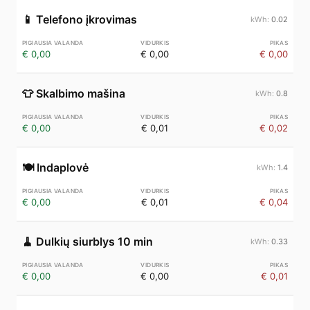
📱
Telefono įkrovimas
0.02
€ 0,00
€ 0,00
€ 0,00
👕
Skalbimo mašina
0.8
€ 0,00
€ 0,01
€ 0,02
🍽️
Indaplovė
1.4
€ 0,00
€ 0,01
€ 0,04
🧹
Dulkių siurblys 10 min
0.33
€ 0,00
€ 0,00
€ 0,01