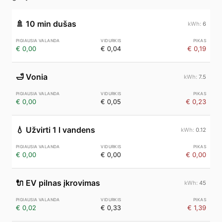
🚿
10 min dušas
6
€ 0,00
€ 0,04
€ 0,19
🛁
Vonia
7.5
€ 0,00
€ 0,05
€ 0,23
💧
Užvirti 1 l vandens
0.12
€ 0,00
€ 0,00
€ 0,00
🔌
EV pilnas įkrovimas
45
€ 0,02
€ 0,33
€ 1,39