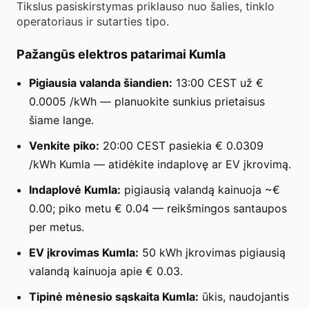
Tikslus pasiskirstymas priklauso nuo šalies, tinklo
operatoriaus ir sutarties tipo.
Pažangūs elektros patarimai Kumla
Pigiausia valanda šiandien:
13:00 CEST už €
0.0005 /kWh — planuokite sunkius prietaisus
šiame lange.
Venkite piko:
20:00 CEST pasiekia € 0.0309
/kWh Kumla — atidėkite indaplovę ar EV įkrovimą.
Indaplovė Kumla:
pigiausią valandą kainuoja ~€
0.00; piko metu € 0.04 — reikšmingos santaupos
per metus.
EV įkrovimas Kumla:
50 kWh įkrovimas pigiausią
valandą kainuoja apie € 0.03.
Tipinė mėnesio sąskaita Kumla:
ūkis, naudojantis