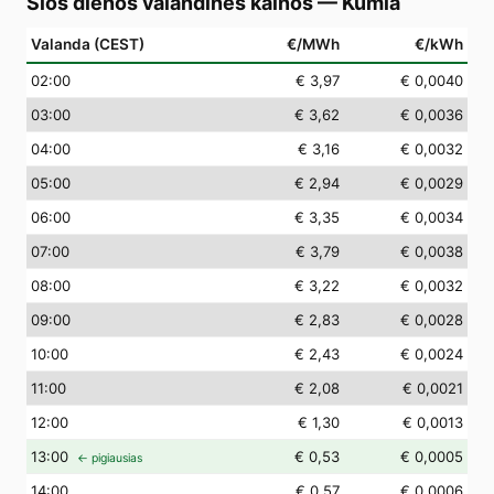
Šios dienos valandinės kainos
—
Kumla
Valanda (CEST)
€/MWh
€/kWh
02
:00
€ 3,97
€ 0,0040
03
:00
€ 3,62
€ 0,0036
04
:00
€ 3,16
€ 0,0032
05
:00
€ 2,94
€ 0,0029
06
:00
€ 3,35
€ 0,0034
07
:00
€ 3,79
€ 0,0038
08
:00
€ 3,22
€ 0,0032
09
:00
€ 2,83
€ 0,0028
10
:00
€ 2,43
€ 0,0024
11
:00
€ 2,08
€ 0,0021
12
:00
€ 1,30
€ 0,0013
13
:00
€ 0,53
€ 0,0005
← pigiausias
14
:00
€ 0,57
€ 0,0006