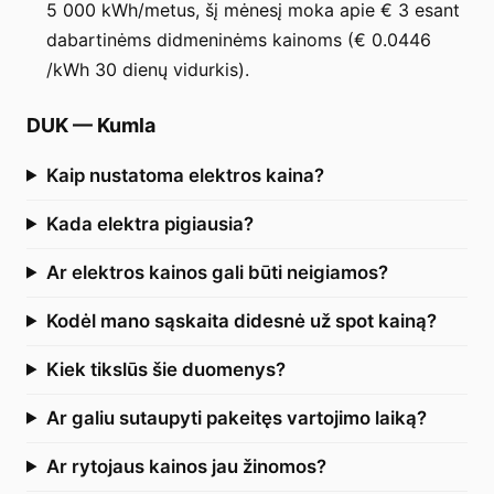
5 000 kWh/metus, šį mėnesį moka apie € 3 esant
dabartinėms didmeninėms kainoms (€ 0.0446
/kWh 30 dienų vidurkis).
DUK
—
Kumla
Kaip nustatoma elektros kaina?
Kada elektra pigiausia?
Ar elektros kainos gali būti neigiamos?
Kodėl mano sąskaita didesnė už spot kainą?
Kiek tikslūs šie duomenys?
Ar galiu sutaupyti pakeitęs vartojimo laiką?
Ar rytojaus kainos jau žinomos?