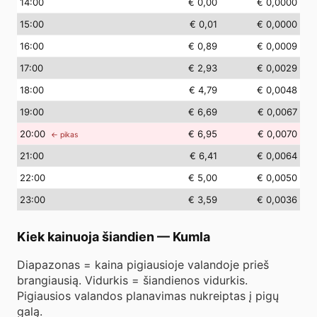
14
:00
€ 0,00
€ 0,0000
15
:00
€ 0,01
€ 0,0000
16
:00
€ 0,89
€ 0,0009
17
:00
€ 2,93
€ 0,0029
18
:00
€ 4,79
€ 0,0048
19
:00
€ 6,69
€ 0,0067
20
:00
€ 6,95
€ 0,0070
← pikas
21
:00
€ 6,41
€ 0,0064
22
:00
€ 5,00
€ 0,0050
23
:00
€ 3,59
€ 0,0036
Kiek kainuoja šiandien
—
Kumla
Diapazonas = kaina pigiausioje valandoje prieš
brangiausią. Vidurkis = šiandienos vidurkis.
Pigiausios valandos planavimas nukreiptas į pigų
galą.