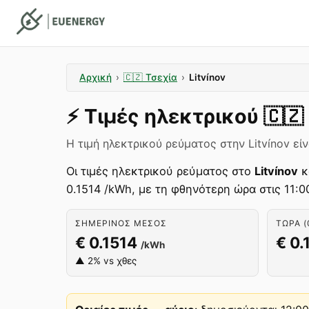
Αρχική
›
🇨🇿
Τσεχία
›
Litvínov
⚡️
Τιμές ηλεκτρικού
🇨🇿
Η τιμή ηλεκτρικού ρεύματος στην Litvínov είν
Οι τιμές ηλεκτρικού ρεύματος στο
Litvínov
κ
0.1514 /kWh, με τη φθηνότερη ώρα στις 11:0
ΣΗΜΕΡΙΝΌΣ ΜΈΣΟΣ
ΤΏΡΑ (
€ 0.1514
€ 0.
/kWh
▲ 2% vs χθες