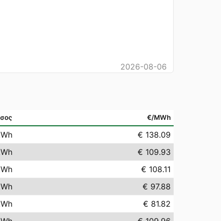
2026-08-06
σος
€/MWh
kWh
€ 138.09
kWh
€ 109.93
kWh
€ 108.11
kWh
€ 97.88
kWh
€ 81.82