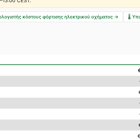
0–13:00 CEST
.
ολογιστής κόστους φόρτισης ηλεκτρικού οχήματος
→
🌡️
Υπο