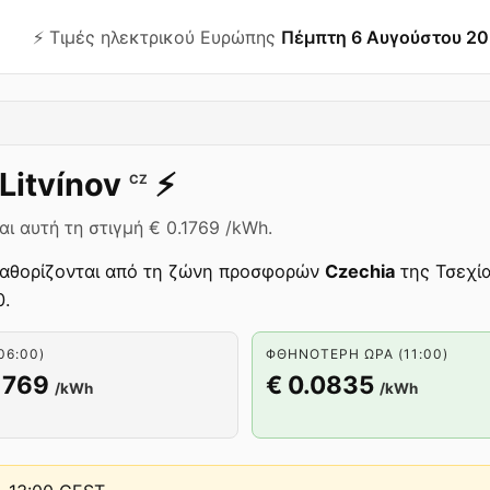
⚡️ Τιμές ηλεκτρικού Ευρώπης
Πέμπτη 6 Αυγούστου 2
Litvínov
⚡️
CZ
αι αυτή τη στιγμή € 0.1769 /kWh.
αθορίζονται από τη ζώνη προσφορών
Czechia
της Τσεχία
0.
06:00)
ΦΘΗΝΌΤΕΡΗ ΏΡΑ (11:00)
1769
€ 0.0835
/kWh
/kWh