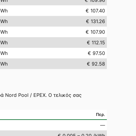
kWh
€ 109.96
kWh
€ 107.40
kWh
€ 131.26
kWh
€ 107.90
kWh
€ 112.15
kWh
€ 97.50
kWh
€ 92.58
ά Nord Pool / EPEX. Ο τελικός σας
Περ.
—
€ 0.005 – 0.20 /kWh