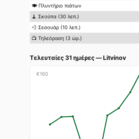
🍽️
Πλυντήριο πιάτων
🧹
Σκούπα (30 λεπ.)
💨
Σεσουάρ (10 λεπ.)
📺
Τηλεόραση (3 ώρ.)
Τελευταίες 31 ημέρες
—
Litvínov
€
160