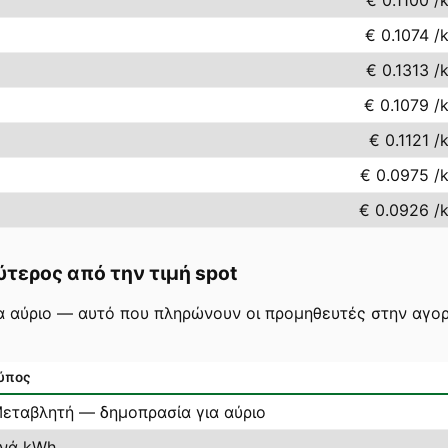
€ 0.1100
/
€ 0.1074
/
€ 0.1313
/
€ 0.1079
/
€ 0.1121
/
€ 0.0975
/
€ 0.0926
/
ύτερος από την τιμή spot
για αύριο — αυτό που πληρώνουν οι προμηθευτές στην αγορ
ύπος
εταβλητή — δημοπρασία για αύριο
νά kWh