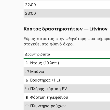
22
:00
23
:00
Κόστος δραστηριοτήτων
—
Litvínov
Εύρος = κόστος στην φθηνότερη ώρα σήμερα
στοχεύει στο φθηνό άκρο.
Δραστηριότητα
🚿
Ντους (10 λεπ.)
🛁
Μπάνιο
💧
Βραστήρας (1 L)
🔌
Πλήρης φόρτιση EV
📱
Φόρτιση τηλεφώνου
👕
Πλυντήριο ρούχων