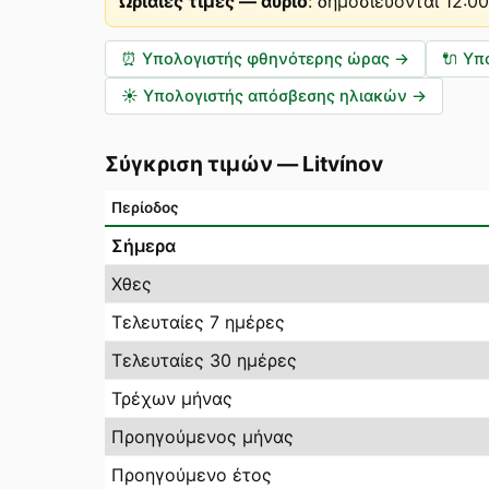
Ωριαίες τιμές — αύριο
:
δημοσιεύονται 12:0
⏰
Υπολογιστής φθηνότερης ώρας
→
🔌
Υπ
☀️
Υπολογιστής απόσβεσης ηλιακών
→
Σύγκριση τιμών
—
Litvínov
Περίοδος
Σήμερα
Χθες
Τελευταίες 7 ημέρες
Τελευταίες 30 ημέρες
Τρέχων μήνας
Προηγούμενος μήνας
Προηγούμενο έτος