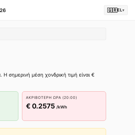
026
🇬🇷
EL
▾
. Η σημερινή μέση χονδρική τιμή είναι €
ΑΚΡΙΒΌΤΕΡΗ ΏΡΑ (20:00)
€ 0.2575
/kWh