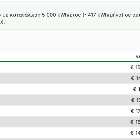
ό με κατανάλωση 5 000 kWh/έτος (~417 kWh/μήνα) σε αυτή 
).
€
€ 1
€ 1
€ 1
€ 1
€ 1
€ 1
€ 1