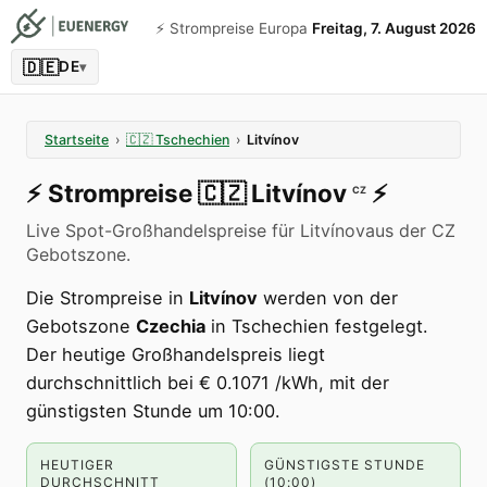
⚡️ Strompreise Europa
Freitag, 7. August 2026
🇩🇪
DE
▾
Startseite
›
🇨🇿
Tschechien
›
Litvínov
⚡️
Strompreise
🇨🇿
Litvínov
⚡️
CZ
Live Spot-Großhandelspreise für Litvínovaus der CZ
Gebotszone.
Die Strompreise in
Litvínov
werden von der
Gebotszone
Czechia
in Tschechien festgelegt.
Der heutige Großhandelspreis liegt
durchschnittlich bei € 0.1071 /kWh, mit der
günstigsten Stunde um 10:00.
HEUTIGER
GÜNSTIGSTE STUNDE
DURCHSCHNITT
(10:00)