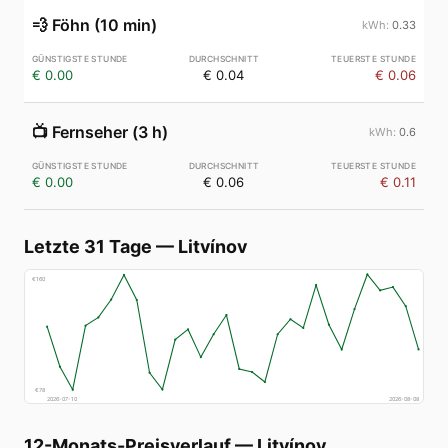
💨
Föhn (10 min)
0.33
€ 0.00
€ 0.04
€ 0.06
📺
Fernseher (3 h)
0.6
€ 0.00
€ 0.06
€ 0.11
Letzte 31 Tage
—
Litvínov
€
160
€
78
2026-07-10
2026-08-08
12-Monats-Preisverlauf
—
Litvínov