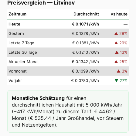
Preisvergleich
—
Litvínov
Zeitraum
Durchschnitt
vs heute
Heute
€ 0.1071
/kWh
—
Gestern
€ 0.1378
/kWh
▲
29
%
Letzte 7 Tage
€ 0.1381
/kWh
▲
29
%
Letzte 30 Tage
€ 0.1210
/kWh
▲
13
%
Aktueller Monat
€ 0.1342
/kWh
▲
25
%
Vormonat
€ 0.1099
/kWh
▲
3
%
Vorjahr
€ 0.0780
/kWh
▼
27
%
Monatliche Schätzung
für einen
durchschnittlichen Haushalt mit 5 000 kWh/Jahr
(~417 kWh/Monat) zu diesem Tarif: € 44.62 /
Monat (€ 535.44 / Jahr Großhandel, vor Steuern
und Netzentgelten).