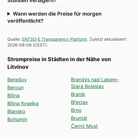
Stunden verlagern?
Wann werden die Preise für morgen
veröffentlicht?
Quelle
:
ENTSO-E Transparency Platform
.
Zuletzt aktualisiert
:
2026-08-08
(
CEST
).
Strompreise in Städten in der Nähe von
Litvínov
Benešov
Brandýs nad Labem-
Stará Boleslav
Beroun
Braník
Bílina
Břeclav
Bílina Kyselka
Brno
Blansko
Bruntál
Bohumín
Černý Most