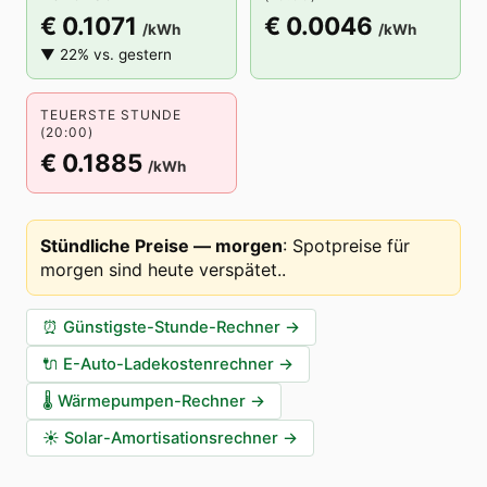
€ 0.1071
€ 0.0046
/kWh
/kWh
▼ 22% vs. gestern
TEUERSTE STUNDE
(20:00)
€ 0.1885
/kWh
Stündliche Preise — morgen
:
Spotpreise für
morgen sind heute verspätet.
.
⏰
Günstigste-Stunde-Rechner
→
🔌
E-Auto-Ladekostenrechner
→
🌡️
Wärmepumpen-Rechner
→
☀️
Solar-Amortisationsrechner
→