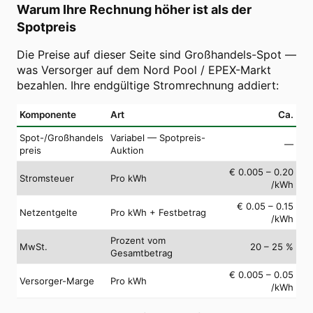
Warum Ihre Rechnung höher ist als der
Spotpreis
Die Preise auf dieser Seite sind Großhandels-Spot —
was Versorger auf dem Nord Pool / EPEX-Markt
bezahlen. Ihre endgültige Stromrechnung addiert:
Komponente
Art
Ca.
Spot-/Großhandels
Variabel — Spotpreis-
—
preis
Auktion
€ 0.005 – 0.20
Stromsteuer
Pro kWh
/kWh
€ 0.05 – 0.15
Netzentgelte
Pro kWh + Festbetrag
/kWh
Prozent vom
MwSt.
20 – 25 %
Gesamtbetrag
€ 0.005 – 0.05
Versorger-Marge
Pro kWh
/kWh