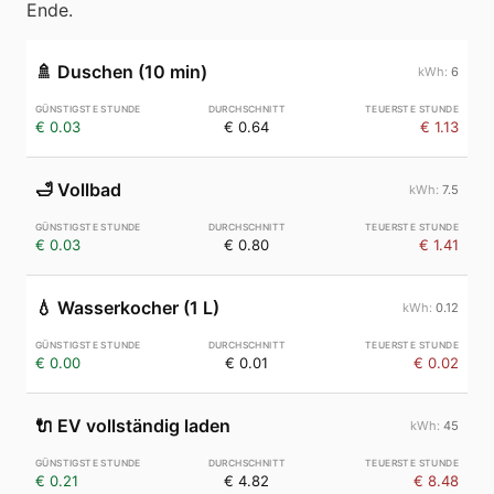
Ende.
🚿
Duschen (10 min)
6
€ 0.03
€ 0.64
€ 1.13
🛁
Vollbad
7.5
€ 0.03
€ 0.80
€ 1.41
💧
Wasserkocher (1 L)
0.12
€ 0.00
€ 0.01
€ 0.02
🔌
EV vollständig laden
45
€ 0.21
€ 4.82
€ 8.48