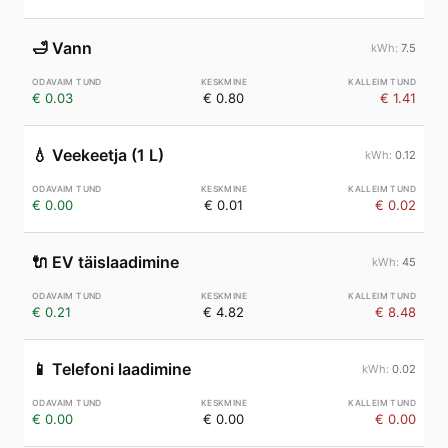
🛁
Vann
7.5
€ 0.03
€ 0.80
€ 1.41
💧
Veekeetja (1 L)
0.12
€ 0.00
€ 0.01
€ 0.02
🔌
EV täislaadimine
45
€ 0.21
€ 4.82
€ 8.48
📱
Telefoni laadimine
0.02
€ 0.00
€ 0.00
€ 0.00