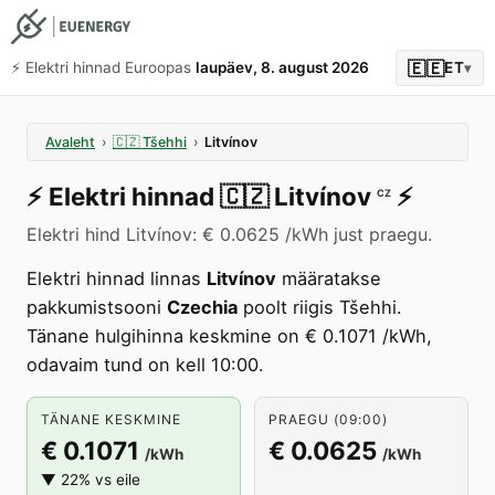
🇪🇪
⚡️ Elektri hinnad Euroopas
laupäev, 8. august 2026
ET
▾
Avaleht
›
🇨🇿
Tšehhi
›
Litvínov
⚡️
Elektri hinnad
🇨🇿
Litvínov
⚡️
CZ
Elektri hind Litvínov: € 0.0625 /kWh just praegu.
Elektri hinnad linnas
Litvínov
määratakse
pakkumistsooni
Czechia
poolt riigis Tšehhi.
Tänane hulgihinna keskmine on € 0.1071 /kWh,
odavaim tund on kell 10:00.
TÄNANE KESKMINE
PRAEGU (09:00)
€ 0.1071
€ 0.0625
/kWh
/kWh
▼ 22% vs eile