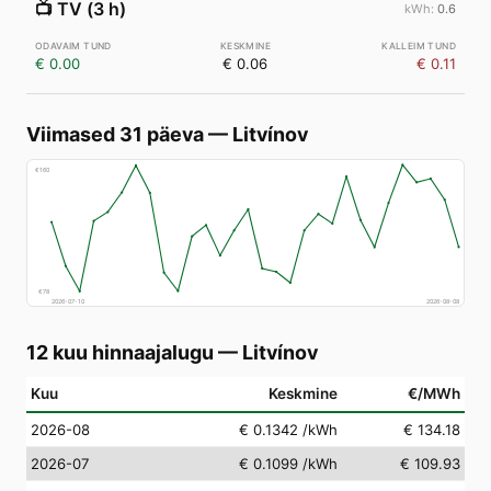
📺
TV (3 h)
0.6
€ 0.00
€ 0.06
€ 0.11
Viimased 31 päeva
—
Litvínov
€
160
€
78
2026-07-10
2026-08-08
12 kuu hinnaajalugu
—
Litvínov
Kuu
Keskmine
€/MWh
2026-08
€ 0.1342
/kWh
€ 134.18
2026-07
€ 0.1099
/kWh
€ 109.93