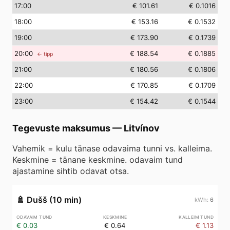
17
:00
€ 101.61
€ 0.1016
18
:00
€ 153.16
€ 0.1532
19
:00
€ 173.90
€ 0.1739
20
:00
€ 188.54
€ 0.1885
← tipp
21
:00
€ 180.56
€ 0.1806
22
:00
€ 170.85
€ 0.1709
23
:00
€ 154.42
€ 0.1544
Tegevuste maksumus
—
Litvínov
Vahemik = kulu tänase odavaima tunni vs. kalleima.
Keskmine = tänane keskmine. odavaim tund
ajastamine sihtib odavat otsa.
🚿
Dušš (10 min)
6
€ 0.03
€ 0.64
€ 1.13