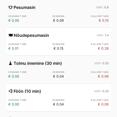
👕
Pesumasin
0.8
€ 0.00
€ 0.09
€ 0.15
🍽️
Nõudepesumasin
1.4
€ 0.01
€ 0.15
€ 0.26
🧹
Tolmu imemine (30 min)
0.33
€ 0.00
€ 0.04
€ 0.06
💨
Föön (10 min)
0.33
€ 0.00
€ 0.04
€ 0.06