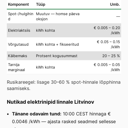
Komponent
Tüüp
Umb.
Spot-/hulgihin
Muutuv — homse päeva
—
d
oksjon
€ 0.005 – 0.20
Elektriaktsiis
kWh kohta
/kWh
€ 0.05 – 0.15
Võrgutasud
kWh kohta + fikseeritud
/kWh
Käibemaks
Protsent kogusummast
20 – 25 %
Tarnija
€ 0.005 – 0.05
kWh kohta
marginaal
/kWh
Rusikareegel: lisage 30–60 % spot-hinnale lõpphinna
saamiseks.
Nutikad elektrinipid linnale Litvínov
Tänane odavaim tund:
10:00 CEST hinnaga €
0.0046 /kWh — ajasta rasked seadmed sellesse