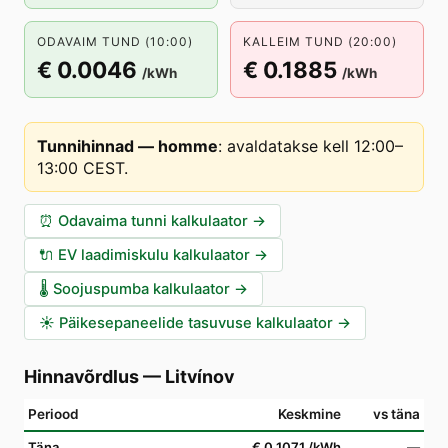
ODAVAIM TUND (10:00)
KALLEIM TUND (20:00)
€ 0.0046
€ 0.1885
/kWh
/kWh
Tunnihinnad — homme
:
avaldatakse kell 12:00–
13:00 CEST
.
⏰
Odavaima tunni kalkulaator
→
🔌
EV laadimiskulu kalkulaator
→
🌡️
Soojuspumba kalkulaator
→
☀️
Päikesepaneelide tasuvuse kalkulaator
→
Hinnavõrdlus
—
Litvínov
Periood
Keskmine
vs täna
Täna
€ 0.1071
/kWh
—