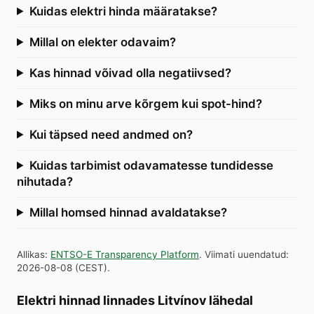
Kuidas elektri hinda määratakse?
Millal on elekter odavaim?
Kas hinnad võivad olla negatiivsed?
Miks on minu arve kõrgem kui spot-hind?
Kui täpsed need andmed on?
Kuidas tarbimist odavamatesse tundidesse
nihutada?
Millal homsed hinnad avaldatakse?
Allikas
:
ENTSO-E Transparency Platform
.
Viimati uuendatud
:
2026-08-08
(
CEST
).
Elektri hinnad linnades Litvínov lähedal