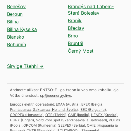
Benešov
Brandýs nad Labem-
Stará Boleslav
Beroun
Braník
Bílina
Břeclav
Bílina Kyselka
Brno
Blansko
Bruntál
Bohumín
Černý Most
Sirvige Tšehhi →
Andmete allikas: ENTSO-E. Iga tsoon kuvab oma kohaliku aja.
Võtke ühendust:
sp@euenergy.live
.
Euroopa elektri operaatorid:
EXAA
(
Austria
)
,
EPEX
(
Belgia,
Prantsusmaa, Saksamaa, Holland, Šveits
)
,
IBEX
(
Bulgaaria
)
,
CROPEX
(
Horvaatia
)
,
OTE
(
Tšehhi
)
,
GME
(
Itaalia
)
,
HENEX
(
Kreeka
)
,
HUPX
(
Ungari
)
,
Nord Pool Spot
(
Skandinaavia ja Baltimaad
)
,
POLPX
(
Poola
)
,
OPCOM
(
Rumeenia
)
,
SEEPEX
(
Serbia
)
,
OMIE
(
Hispaania ja
Portugal
)
,
OKTE
(
Slovakkia
)
,
SOUTHPOOL
(
Sloveenia
)
.