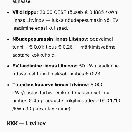
aknasse.
Väldi tippu:
20:00 CEST tõuseb € 0.1885 /kWh
linnas Litvínov — lükka nõudepesumasin või EV
laadimine edasi kui saad.
Nõudepesumasin linnas Litvínov:
odavaimal
tunnil ~€ 0.01; tipus € 0.26 — märkimisväärne
aastane kokkuhoid.
EV laadimine linnas Litvínov:
50 kWh laadimine
odavaimal tunnil maksab umbes € 0.23.
Tüüpiline kuuarve linnas Litvínov:
5 000
kWh/aastas tarbiv leibkond maksab sel kuul
umbes € 45 praeguste hulgihindadega (€ 0.1210
/kWh 30 päeva keskmine).
KKK
—
Litvínov