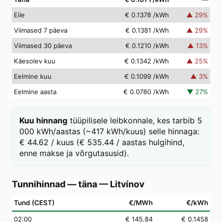
Eile
€ 0.1378
/kWh
▲
29
%
Viimased 7 päeva
€ 0.1381
/kWh
▲
29
%
Viimased 30 päeva
€ 0.1210
/kWh
▲
13
%
Käesolev kuu
€ 0.1342
/kWh
▲
25
%
Eelmine kuu
€ 0.1099
/kWh
▲
3
%
Eelmine aasta
€ 0.0780
/kWh
▼
27
%
Kuu hinnang
tüüpilisele leibkonnale, kes tarbib 5
000 kWh/aastas (~417 kWh/kuus) selle hinnaga:
€ 44.62 / kuus (€ 535.44 / aastas hulgihind,
enne makse ja võrgutasusid).
Tunnihinnad — täna
—
Litvínov
Tund (CEST)
€/MWh
€/kWh
02
:00
€ 145.84
€ 0.1458