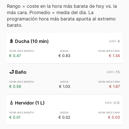
Rango = coste en la hora más barata de hoy vs. la
más cara. Promedio = media del día. La
programación hora más barata apunta al extremo
barato.
🚿
Ducha (10 min)
6
€ 0.47
€ 0.83
€ 1.34
🛁
Baño
7.5
€ 0.59
€ 1.03
€ 1.67
💧
Hervidor (1 L)
0.12
€ 0.01
€ 0.02
€ 0.03