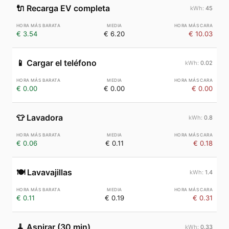
🔌
Recarga EV completa
45
€ 3.54
€ 6.20
€ 10.03
📱
Cargar el teléfono
0.02
€ 0.00
€ 0.00
€ 0.00
👕
Lavadora
0.8
€ 0.06
€ 0.11
€ 0.18
🍽️
Lavavajillas
1.4
€ 0.11
€ 0.19
€ 0.31
🧹
Aspirar (30 min)
0.33