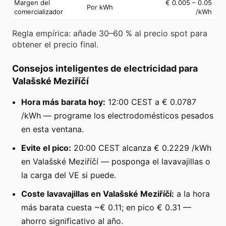
Margen del
€ 0.005 – 0.05
Por kWh
comercializador
/kWh
Regla empírica: añade 30–60 % al precio spot para
obtener el precio final.
Consejos inteligentes de electricidad para
Valašské Meziříčí
Hora más barata hoy:
12:00 CEST a € 0.0787
/kWh — programe los electrodomésticos pesados
en esta ventana.
Evite el pico:
20:00 CEST alcanza € 0.2229 /kWh
en Valašské Meziříčí — posponga el lavavajillas o
la carga del VE si puede.
Coste lavavajillas en Valašské Meziříčí:
a la hora
más barata cuesta ~€ 0.11; en pico € 0.31 —
ahorro significativo al año.