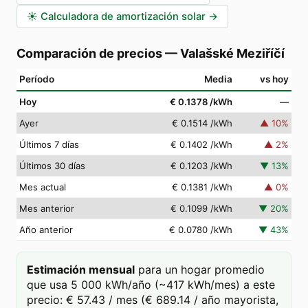
☀️
Calculadora de amortización solar
→
Comparación de precios
—
Valašské Meziříčí
Período
Media
vs hoy
Hoy
€ 0.1378
/kWh
—
Ayer
€ 0.1514
/kWh
▲
10
%
Últimos 7 días
€ 0.1402
/kWh
▲
2
%
Últimos 30 días
€ 0.1203
/kWh
▼
13
%
Mes actual
€ 0.1381
/kWh
▲
0
%
Mes anterior
€ 0.1099
/kWh
▼
20
%
Año anterior
€ 0.0780
/kWh
▼
43
%
Estimación mensual
para un hogar promedio
que usa 5 000 kWh/año (~417 kWh/mes) a este
precio: € 57.43 / mes (€ 689.14 / año mayorista,