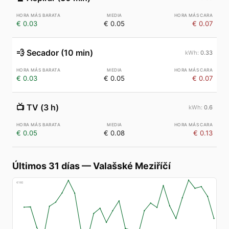
€ 0.03
€ 0.05
€ 0.07
💨
Secador (10 min)
0.33
€ 0.03
€ 0.05
€ 0.07
📺
TV (3 h)
0.6
€ 0.05
€ 0.08
€ 0.13
Últimos 31 días
—
Valašské Meziříčí
€
160