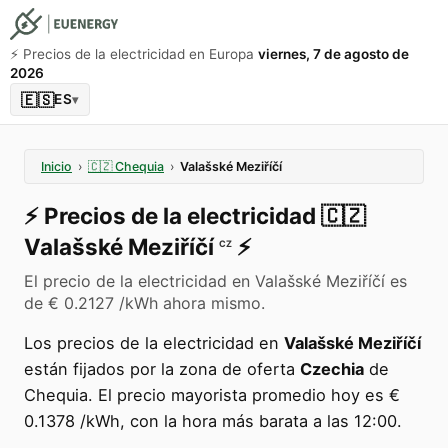
⚡️ Precios de la electricidad en Europa
viernes, 7 de agosto de
2026
🇪🇸
ES
▾
Inicio
›
🇨🇿
Chequia
›
Valašské Meziříčí
⚡️
Precios de la electricidad
🇨🇿
Valašské Meziříčí
⚡️
CZ
El precio de la electricidad en Valašské Meziříčí es
de € 0.2127 /kWh ahora mismo.
Los precios de la electricidad en
Valašské Meziříčí
están fijados por la zona de oferta
Czechia
de
Chequia. El precio mayorista promedio hoy es €
0.1378 /kWh, con la hora más barata a las 12:00.