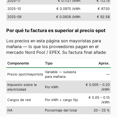
2025-11
€ 0.1121
/kWh
€ 112.15
2025-10
€ 0.0975
/kWh
€ 97.50
2025-09
€ 0.0926
/kWh
€ 92.58
Por qué tu factura es superior al precio spot
Los precios en esta página son mayoristas para
mañana — lo que los proveedores pagan en el
mercado Nord Pool / EPEX. Su factura final añade:
Componente
Tipo
Aprox.
Variable — subasta
Precio spot/mayorista
—
para mañana
Impuesto sobre la
€ 0.005 – 0.20
Por kWh
electricidad
/kWh
€ 0.05 – 0.15
Cargos de red
Por kWh + cargo fijo
/kWh
IVA
Porcentaje del total
20 – 25 %