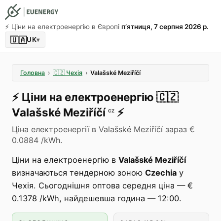
⚡️ Ціни на електроенергію в Європі
пʼятниця, 7 серпня 2026 р.
🇺🇦
UK
▾
Головна
›
🇨🇿
Чехія
›
Valašské Meziříčí
⚡️
Ціни на електроенергію
🇨🇿
Valašské Meziříčí
⚡️
CZ
Ціна електроенергії в Valašské Meziříčí зараз €
0.0884 /kWh.
Ціни на електроенергію в
Valašské Meziříčí
визначаються тендерною зоною
Czechia
у
Чехія. Сьогоднішня оптова середня ціна — €
0.1378 /kWh, найдешевша година — 12:00.