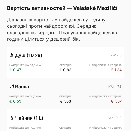
Вартість активностей
—
Valašské Meziříčí
Діапазон = вартість у найдешевшу годину
сьогодні проти найдорожчої. Середнє =
сьогоднішнє середнє. Планування найдешевшої
години цілиться у дешевий бік.
🚿
Душ (10 хв)
6
€ 0.47
€ 0.83
€ 1.34
🛁
Ванна
7.5
€ 0.59
€ 1.03
€ 1.67
💧
Чайник (1 L)
0.12