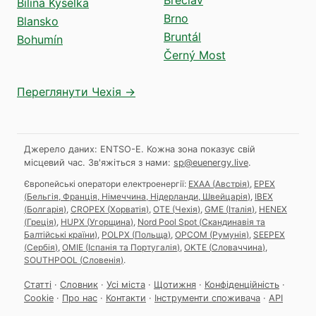
Bílina Kyselka
Brno
Blansko
Bruntál
Bohumín
Černý Most
Переглянути Чехія →
Джерело даних: ENTSO-E. Кожна зона показує свій
місцевий час.
Зв'яжіться з нами:
sp@euenergy.live
.
Європейські оператори електроенергії:
EXAA
(
Австрія
)
,
EPEX
(
Бельгія, Франція, Німеччина, Нідерланди, Швейцарія
)
,
IBEX
(
Болгарія
)
,
CROPEX
(
Хорватія
)
,
OTE
(
Чехія
)
,
GME
(
Італія
)
,
HENEX
(
Греція
)
,
HUPX
(
Угорщина
)
,
Nord Pool Spot
(
Скандинавія та
Балтійські країни
)
,
POLPX
(
Польща
)
,
OPCOM
(
Румунія
)
,
SEEPEX
(
Сербія
)
,
OMIE
(
Іспанія та Португалія
)
,
OKTE
(
Словаччина
)
,
SOUTHPOOL
(
Словенія
)
.
Статті
·
Словник
·
Усі міста
·
Щотижня
·
Конфіденційність
·
Cookie
·
Про нас
·
Контакти
·
Інструменти споживача
·
API