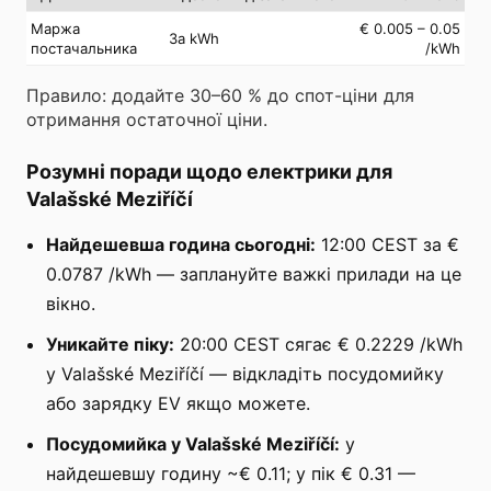
Маржа
€ 0.005 – 0.05
За kWh
постачальника
/kWh
Правило: додайте 30–60 % до спот-ціни для
отримання остаточної ціни.
Розумні поради щодо електрики для
Valašské Meziříčí
Найдешевша година сьогодні:
12:00 CEST за €
0.0787 /kWh — заплануйте важкі прилади на це
вікно.
Уникайте піку:
20:00 CEST сягає € 0.2229 /kWh
у Valašské Meziříčí — відкладіть посудомийку
або зарядку EV якщо можете.
Посудомийка у Valašské Meziříčí:
у
найдешевшу годину ~€ 0.11; у пік € 0.31 —