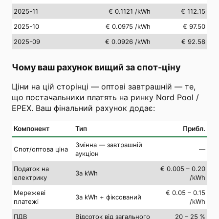
2025-11
€ 0.1121
/kWh
€ 112.15
2025-10
€ 0.0975
/kWh
€ 97.50
2025-09
€ 0.0926
/kWh
€ 92.58
Чому ваш рахунок вищий за спот-ціну
Ціни на цій сторінці — оптові завтрашній — те,
що постачальники платять на ринку Nord Pool /
EPEX. Ваш фінальний рахунок додає:
Компонент
Тип
Прибл.
Змінна — завтрашній
Спот/оптова ціна
—
аукціон
Податок на
€ 0.005 – 0.20
За kWh
електрику
/kWh
Мережеві
€ 0.05 – 0.15
За kWh + фіксований
платежі
/kWh
ПДВ
Відсоток від загального
20 – 25 %