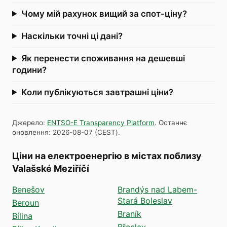
Чому мій рахунок вищий за спот-ціну?
Наскільки точні ці дані?
Як перенести споживання на дешевші
години?
Коли публікуються завтрашні ціни?
Джерело
:
ENTSO-E Transparency Platform
.
Останнє
оновлення
:
2026-08-07
(
CEST
).
Ціни на електроенергію в містах поблизу
Valašské Meziříčí
Benešov
Brandýs nad Labem-
Stará Boleslav
Beroun
Braník
Bílina
Břeclav