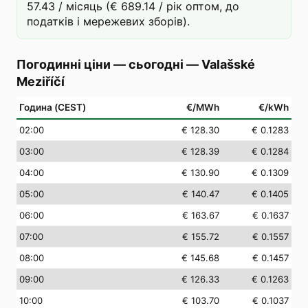
57.43 / місяць (€ 689.14 / рік оптом, до
податків і мережевих зборів).
Погодинні ціни — сьогодні
—
Valašské
Meziříčí
Година (CEST)
€/MWh
€/kWh
02
:00
€ 128.30
€ 0.1283
03
:00
€ 128.39
€ 0.1284
04
:00
€ 130.90
€ 0.1309
05
:00
€ 140.47
€ 0.1405
06
:00
€ 163.67
€ 0.1637
07
:00
€ 155.72
€ 0.1557
08
:00
€ 145.68
€ 0.1457
09
:00
€ 126.33
€ 0.1263
10
:00
€ 103.70
€ 0.1037