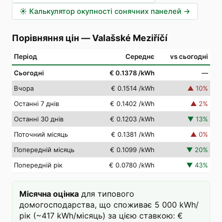
☀️
Калькулятор окупності сонячних панелей
→
Порівняння цін
—
Valašské Meziříčí
Період
Середнє
vs сьогодні
Сьогодні
€ 0.1378
/kWh
—
Вчора
€ 0.1514
/kWh
▲
10
%
Останні 7 днів
€ 0.1402
/kWh
▲
2
%
Останні 30 днів
€ 0.1203
/kWh
▼
13
%
Поточний місяць
€ 0.1381
/kWh
▲
0
%
Попередній місяць
€ 0.1099
/kWh
▼
20
%
Попередній рік
€ 0.0780
/kWh
▼
43
%
Місячна оцінка
для типового
домогосподарства, що споживає 5 000 kWh/
рік (~417 kWh/місяць) за цією ставкою: €