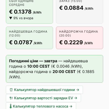
СЬОГОДНІШНЄ
ЗАРАЗ (15:00)
СЕРЕДНЄ
€ 0.0884
/kWh
€ 0.1378
/kWh
▼ 9% vs вчора
НАЙДЕШЕВША ГОДИНА
НАЙДОРОЖЧА ГОДИНА
(12:00)
(20:00)
€ 0.0787
€ 0.2229
/kWh
/kWh
Погодинні ціни — завтра
—
найдешевша
година о
10
:00
CEST
(
€ 0.0046
/kWh),
найдорожча година о
20
:00
CEST
(
€ 0.1885
/kWh).
⏰
Калькулятор найдешевшої години
→
🔌
Калькулятор вартості зарядки EV
→
🌡️
Калькулятор теплового насоса
→