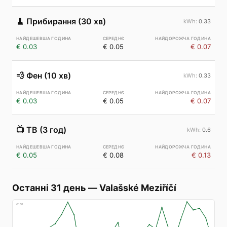
🧹
Прибирання (30 хв)
0.33
€ 0.03
€ 0.05
€ 0.07
💨
Фен (10 хв)
0.33
€ 0.03
€ 0.05
€ 0.07
📺
ТВ (3 год)
0.6
€ 0.05
€ 0.08
€ 0.13
Останні 31 день
—
Valašské Meziříčí
€
160