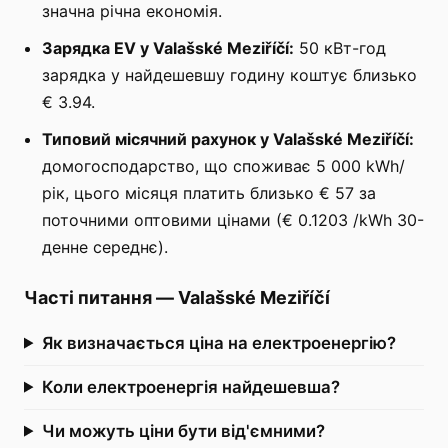
значна річна економія.
Зарядка EV у Valašské Meziříčí:
50 кВт-год
зарядка у найдешевшу годину коштує близько
€ 3.94.
Типовий місячний рахунок у Valašské Meziříčí:
домогосподарство, що споживає 5 000 kWh/
рік, цього місяця платить близько € 57 за
поточними оптовими цінами (€ 0.1203 /kWh 30-
денне середнє).
Часті питання
—
Valašské Meziříčí
Як визначається ціна на електроенергію?
Коли електроенергія найдешевша?
Чи можуть ціни бути від'ємними?