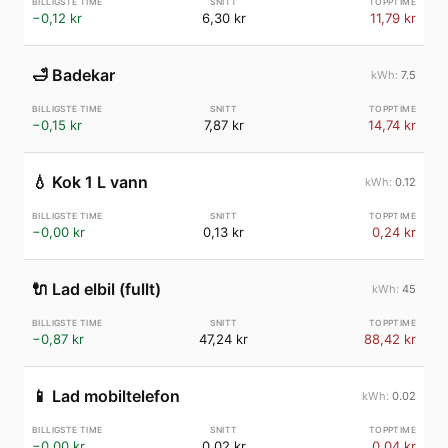
−0,12 kr
6,30 kr
11,79 kr
🛁
Badekar
7.5
−0,15 kr
7,87 kr
14,74 kr
💧
Kok 1 L vann
0.12
−0,00 kr
0,13 kr
0,24 kr
🔌
Lad elbil (fullt)
45
−0,87 kr
47,24 kr
88,42 kr
📱
Lad mobiltelefon
0.02
−0,00 kr
0,02 kr
0,04 kr