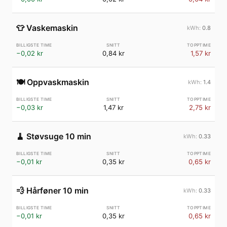
👕
Vaskemaskin
0.8
−0,02 kr
0,84 kr
1,57 kr
🍽️
Oppvaskmaskin
1.4
−0,03 kr
1,47 kr
2,75 kr
🧹
Støvsuge 10 min
0.33
−0,01 kr
0,35 kr
0,65 kr
💨
Hårføner 10 min
0.33
−0,01 kr
0,35 kr
0,65 kr