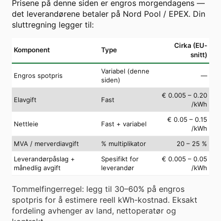
Prisene på denne siden er engros morgendagens —
det leverandørene betaler på Nord Pool / EPEX. Din
sluttregning legger til:
Cirka (EU-
Komponent
Type
snitt)
Variabel (denne
Engros spotpris
—
siden)
€ 0.005 – 0.20
Elavgift
Fast
/kWh
€ 0.05 – 0.15
Nettleie
Fast + variabel
/kWh
MVA / merverdiavgift
% multiplikator
20 – 25 %
Leverandørpåslag +
Spesifikt for
€ 0.005 – 0.05
månedlig avgift
leverandør
/kWh
Tommelfingerregel: legg til 30–60% på engros
spotpris for å estimere reell kWh-kostnad. Eksakt
fordeling avhenger av land, nettoperatør og