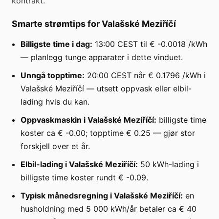
kontrakt.
Smarte strømtips for Valašské Meziříčí
Billigste time i dag:
13:00 CEST til € -0.0018 /kWh
— planlegg tunge apparater i dette vinduet.
Unngå topptime:
20:00 CEST når € 0.1796 /kWh i
Valašské Meziříčí — utsett oppvask eller elbil-
lading hvis du kan.
Oppvaskmaskin i Valašské Meziříčí:
billigste time
koster ca € -0.00; topptime € 0.25 — gjør stor
forskjell over et år.
Elbil-lading i Valašské Meziříčí:
50 kWh-lading i
billigste time koster rundt € -0.09.
Typisk månedsregning i Valašské Meziříčí:
en
husholdning med 5 000 kWh/år betaler ca € 40