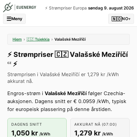
⚡️ Strømpriser Europa
søndag 9. august 2026
☰
🇳🇴
Meny
NO
▾
Hjem
›
🇨🇿
Tsjekkia
›
Valašské Meziříčí
⚡️
Strømpriser
🇨🇿
Valašské Meziříčí
⚡️
CZ
Strømprisen i Valašské Meziříčí er 1,279 kr /kWh
akkurat nå.
Engros-strøm i
Valašské Meziříčí
følger Czechia-
auksjonen. Dagens snitt er € 0.0959 /kWh, typisk
for europeisk plassering på denne årstiden.
DAGENS SNITT
AKKURAT NÅ (07:00)
1,050 kr
1,279 kr
/kWh
/kWh