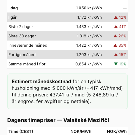
I dag
1,050 kr
/kWh
—
I går
1,172 kr
/kWh
▲
12
%
Siste 7 dager
1,483 kr
/kWh
▲
41
%
Siste 30 dager
1,318 kr
/kWh
▲
26
%
Inneværende måned
1,422 kr
/kWh
▲
35
%
Forrige måned
1,203 kr
/kWh
▲
15
%
Samme måned i fjor
0,854 kr
/kWh
▼
19
%
Estimert månedskostnad
for en typisk
husholdning med 5 000 kWh/år (~417 kWh/mnd)
til denne prisen: 437,41 kr / mnd (5 248,89 kr /
år engros, før avgifter og nettleie).
Dagens timepriser
—
Valašské Meziříčí
Time (CEST)
NOK/MWh
NOK/kWh