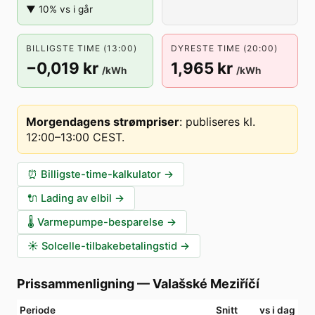
▼ 10% vs i går
BILLIGSTE TIME (13:00)
DYRESTE TIME (20:00)
−0,019 kr
1,965 kr
/kWh
/kWh
Morgendagens strømpriser
:
publiseres kl.
12:00–13:00 CEST
.
⏰
Billigste-time-kalkulator
→
🔌
Lading av elbil
→
🌡️
Varmepumpe-besparelse
→
☀️
Solcelle-tilbakebetalingstid
→
Prissammenligning
—
Valašské Meziříčí
Periode
Snitt
vs i dag