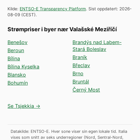
Kilde
:
ENTSO-E Transparency Platform
.
Sist oppdatert
:
2026-
08-09
(
CEST
).
Strømpriser i byer nær Valašské Meziříčí
Benešov
Brandýs nad Labem-
Stará Boleslav
Beroun
Braník
Bílina
Břeclav
Bílina Kyselka
Brno
Blansko
Bruntál
Bohumín
Černý Most
Se Tsjekkia →
Datakilde: ENTSO-E. Hver sone viser sin egen lokale tid. Italia
vises som snitt av seks underregioner (Nord, Sentral-Nord,