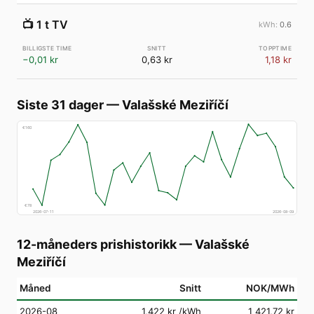
📺
1 t TV
0.6
−0,01 kr
0,63 kr
1,18 kr
Siste 31 dager
—
Valašské Meziříčí
€
160
€
78
2026-07-11
2026-08-09
12-måneders prishistorikk
—
Valašské
Meziříčí
Måned
Snitt
NOK/MWh
2026-08
1,422 kr
/kWh
1 421,72 kr