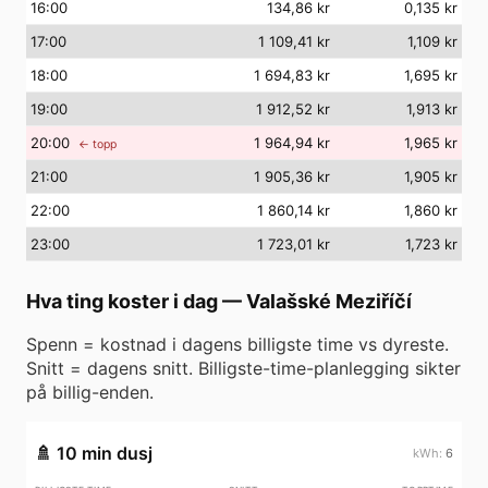
16
:00
134,86 kr
0,135 kr
17
:00
1 109,41 kr
1,109 kr
18
:00
1 694,83 kr
1,695 kr
19
:00
1 912,52 kr
1,913 kr
20
:00
1 964,94 kr
1,965 kr
← topp
21
:00
1 905,36 kr
1,905 kr
22
:00
1 860,14 kr
1,860 kr
23
:00
1 723,01 kr
1,723 kr
Hva ting koster i dag
—
Valašské Meziříčí
Spenn = kostnad i dagens billigste time vs dyreste.
Snitt = dagens snitt. Billigste-time-planlegging sikter
på billig-enden.
🚿
10 min dusj
6