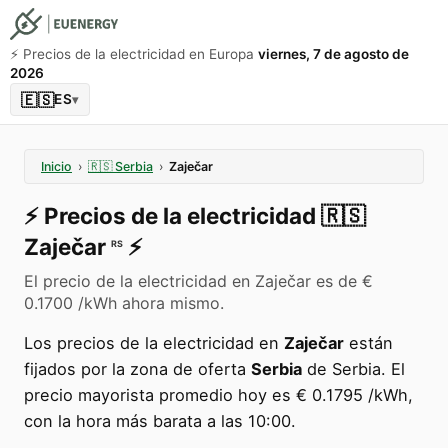
⚡️ Precios de la electricidad en Europa
viernes, 7 de agosto de
2026
🇪🇸
ES
▾
Inicio
›
🇷🇸
Serbia
›
Zaječar
⚡️
Precios de la electricidad
🇷🇸
Zaječar
⚡️
RS
El precio de la electricidad en Zaječar es de €
0.1700 /kWh ahora mismo.
Los precios de la electricidad en
Zaječar
están
fijados por la zona de oferta
Serbia
de Serbia. El
precio mayorista promedio hoy es € 0.1795 /kWh,
con la hora más barata a las 10:00.