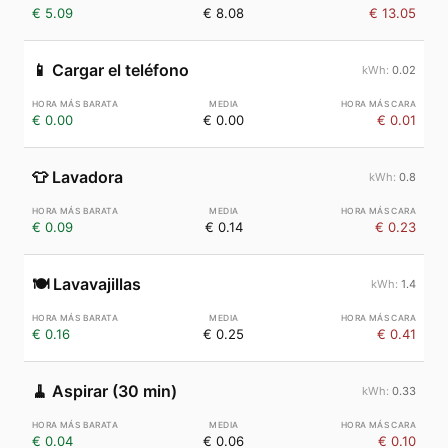
€ 5.09
€ 8.08
€ 13.05
📱
Cargar el teléfono
0.02
€ 0.00
€ 0.00
€ 0.01
👕
Lavadora
0.8
€ 0.09
€ 0.14
€ 0.23
🍽️
Lavavajillas
1.4
€ 0.16
€ 0.25
€ 0.41
🧹
Aspirar (30 min)
0.33
€ 0.04
€ 0.06
€ 0.10