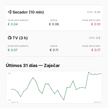
💨
Secador (10 min)
0.33
€ 0.04
€ 0.06
€ 0.10
📺
TV (3 h)
0.6
€ 0.07
€ 0.11
€ 0.17
Últimos 31 días
—
Zaječar
€
185
€
58
2026-07-09
2026-08-07