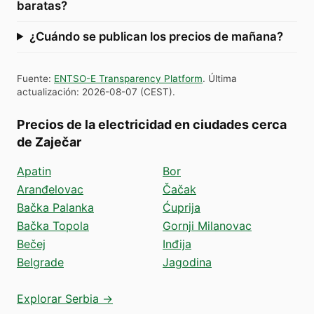
baratas?
¿Cuándo se publican los precios de mañana?
Fuente
:
ENTSO-E Transparency Platform
.
Última
actualización
:
2026-08-07
(
CEST
).
Precios de la electricidad en ciudades cerca
de Zaječar
Apatin
Bor
Aranđelovac
Čačak
Bačka Palanka
Ćuprija
Bačka Topola
Gornji Milanovac
Bečej
Inđija
Belgrade
Jagodina
Explorar Serbia →