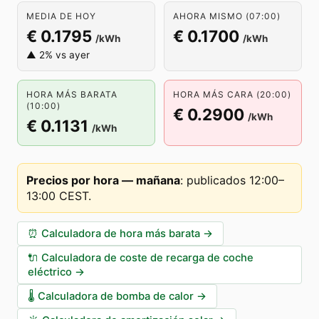
MEDIA DE HOY
AHORA MISMO (07:00)
€ 0.1795
€ 0.1700
/kWh
/kWh
▲ 2% vs ayer
HORA MÁS BARATA
HORA MÁS CARA (20:00)
(10:00)
€ 0.2900
/kWh
€ 0.1131
/kWh
Precios por hora — mañana
:
publicados 12:00–
13:00 CEST
.
⏰
Calculadora de hora más barata
→
🔌
Calculadora de coste de recarga de coche
eléctrico
→
🌡️
Calculadora de bomba de calor
→