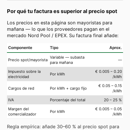
Por qué tu factura es superior al precio spot
Los precios en esta página son mayoristas para
mañana — lo que los proveedores pagan en el
mercado Nord Pool / EPEX. Su factura final añade:
Componente
Tipo
Aprox.
Variable — subasta
Precio spot/mayorista
—
para mañana
Impuesto sobre la
€ 0.005 – 0.20
Por kWh
electricidad
/kWh
€ 0.05 – 0.15
Cargos de red
Por kWh + cargo fijo
/kWh
IVA
Porcentaje del total
20 – 25 %
Margen del
€ 0.005 – 0.05
Por kWh
comercializador
/kWh
Regla empírica: añade 30–60 % al precio spot para