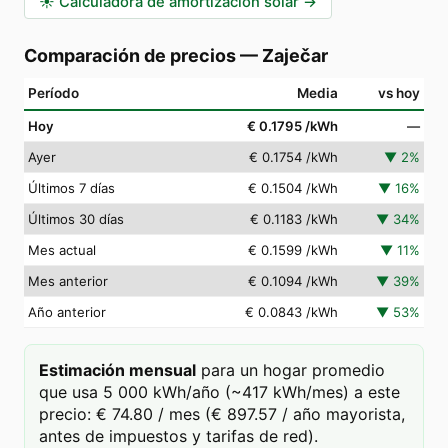
☀️
Calculadora de amortización solar
→
Comparación de precios
—
Zaječar
Período
Media
vs hoy
Hoy
€ 0.1795
/kWh
—
Ayer
€ 0.1754
/kWh
▼
2
%
Últimos 7 días
€ 0.1504
/kWh
▼
16
%
Últimos 30 días
€ 0.1183
/kWh
▼
34
%
Mes actual
€ 0.1599
/kWh
▼
11
%
Mes anterior
€ 0.1094
/kWh
▼
39
%
Año anterior
€ 0.0843
/kWh
▼
53
%
Estimación mensual
para un hogar promedio
que usa 5 000 kWh/año (~417 kWh/mes) a este
precio: € 74.80 / mes (€ 897.57 / año mayorista,
antes de impuestos y tarifas de red).