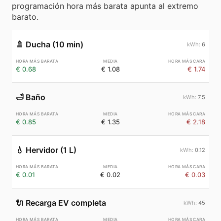
programación hora más barata apunta al extremo
barato.
🚿
Ducha (10 min)
6
€ 0.68
€ 1.08
€ 1.74
🛁
Baño
7.5
€ 0.85
€ 1.35
€ 2.18
💧
Hervidor (1 L)
0.12
€ 0.01
€ 0.02
€ 0.03
🔌
Recarga EV completa
45