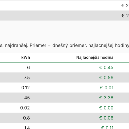
€ 2
€ 2
. najdrahšej. Priemer = dnešný priemer. najlacnejšej hodiny
kWh
Najlacnejšia hodina
6
€ 0.45
7.5
€ 0.56
0.12
€ 0.01
45
€ 3.38
0.02
€ 0.00
0.8
€ 0.06
1.4
€ 0.11