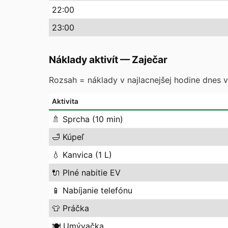
22
:00
23
:00
Náklady aktivít
—
Zaječar
Rozsah = náklady v najlacnejšej hodine dnes vs
Aktivita
🚿
Sprcha (10 min)
🛁
Kúpeľ
💧
Kanvica (1 L)
🔌
Plné nabitie EV
📱
Nabíjanie telefónu
👕
Práčka
🍽️
Umývačka