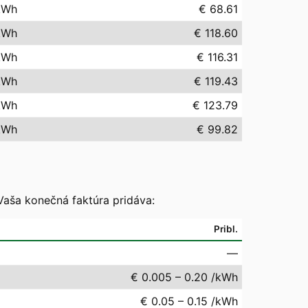
kWh
€ 68.61
kWh
€ 118.60
kWh
€ 116.31
kWh
€ 119.43
kWh
€ 123.79
kWh
€ 99.82
Vaša konečná faktúra pridáva:
Pribl.
—
€ 0.005 – 0.20 /kWh
€ 0.05 – 0.15 /kWh