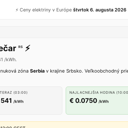
⚡️ Ceny elektriny v Európe
štvrtok 6. augusta 2026
ečar
⚡️
RS
41 /kWh.
onuková zóna
Serbia
v krajine Srbsko. Veľkoobchodný prie
TERAZ (03:00)
NAJLACNEJŠIA HODINA (10:00
1541
€ 0.0750
/kWh
/kWh