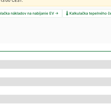
–13:00 CEST
.
ulačka nákladov na nabíjanie EV
→
🌡️
Kalkulačka tepelného č