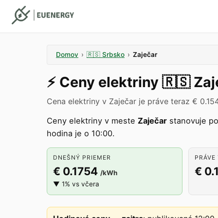
Domov
›
🇷🇸
Srbsko
›
Zaječar
⚡️
Ceny elektriny
🇷🇸
Zaj
Cena elektriny v Zaječar je práve teraz € 0.15
Ceny elektriny v meste
Zaječar
stanovuje p
hodina je o 10:00.
DNEŠNÝ PRIEMER
PRÁVE 
€ 0.1754
€ 0.
/kWh
▼ 1% vs včera