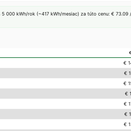
 5 000 kWh/rok (~417 kWh/mesiac) za túto cenu: € 73.09 /
€ 1
€ 
€ 1
€ 
€ 1
€ 
€ 1