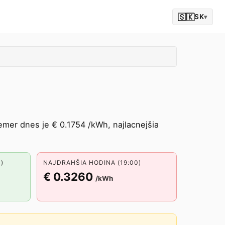
🇸🇰
SK
▾
mer dnes je € 0.1754 /kWh, najlacnejšia
)
NAJDRAHŠIA HODINA (19:00)
€ 0.3260
/kWh