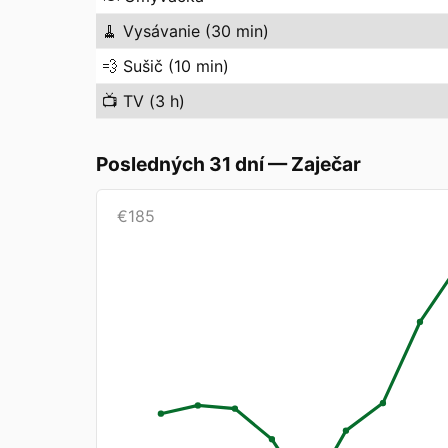
🧹
Vysávanie (30 min)
💨
Sušič (10 min)
📺
TV (3 h)
Posledných 31 dní
—
Zaječar
€
185