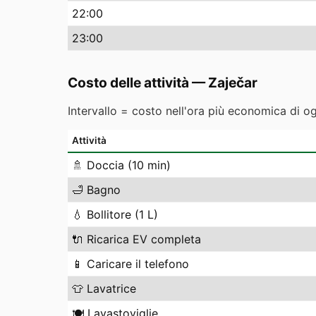
22
:00
23
:00
Costo delle attività
—
Zaječar
Intervallo = costo nell'ora più economica di o
Attività
🚿
Doccia (10 min)
🛁
Bagno
💧
Bollitore (1 L)
🔌
Ricarica EV completa
📱
Caricare il telefono
👕
Lavatrice
🍽️
Lavastoviglie