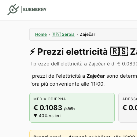
Home
›
🇷🇸
Serbia
›
Zaječar
⚡️
Prezzi elettricità
🇷🇸
Z
Il prezzo dell'elettricità a Zaječar è di € 0.
I prezzi dell'elettricità a
Zaječar
sono determi
l'ora più conveniente alle 11:00.
MEDIA ODIERNA
ADESSO
€ 0.1083
€ 0
/kWh
▼ 40% vs ieri