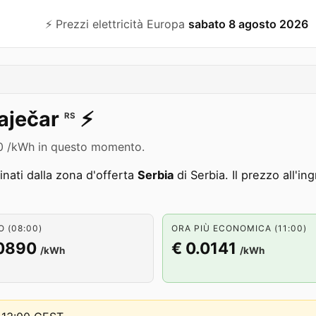
⚡️ Prezzi elettricità Europa
sabato 8 agosto 2026
aječar
⚡️
RS
0890 /kWh in questo momento.
nati dalla zona d'offerta
Serbia
di Serbia. Il prezzo all'i
 (08:00)
ORA PIÙ ECONOMICA (11:00)
.0890
€ 0.0141
/kWh
/kWh