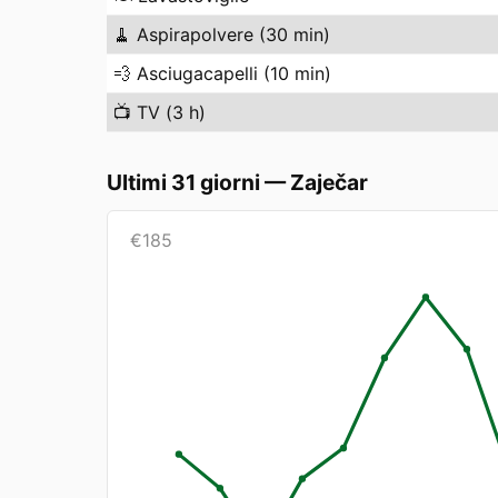
🧹
Aspirapolvere (30 min)
💨
Asciugacapelli (10 min)
📺
TV (3 h)
Ultimi 31 giorni
—
Zaječar
€
185