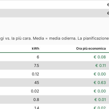
ggi vs. la più cara. Media = media odierna. La pianificazion
kWh
Ora più economica
6
€ 0.08
7.5
€ 0.11
0.12
€ 0.00
45
€ 0.63
0.02
€ 0.00
0.8
€ 0.01
1.4
€ 0.02