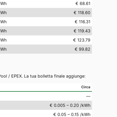
kWh
€ 68.61
kWh
€ 118.60
kWh
€ 116.31
kWh
€ 119.43
kWh
€ 123.79
kWh
€ 99.82
ool / EPEX. La tua bolletta finale aggiunge:
Circa
—
€ 0.005 – 0.20 /kWh
€ 0.05 – 0.15 /kWh