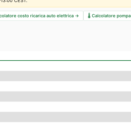
0–13:00 CEST
.
colatore costo ricarica auto elettrica
→
🌡️
Calcolatore pompa 