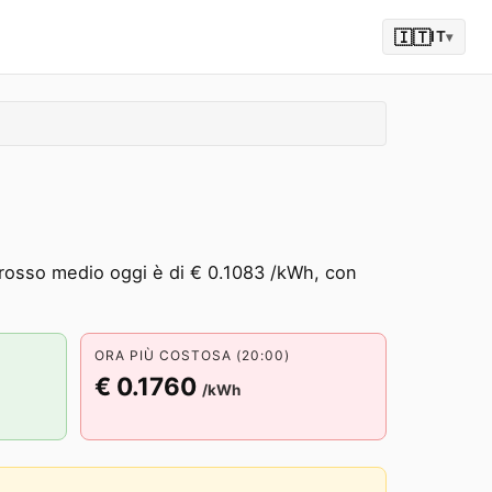
🇮🇹
IT
▾
ngrosso medio oggi è di € 0.1083 /kWh, con
ORA PIÙ COSTOSA (20:00)
€ 0.1760
/kWh