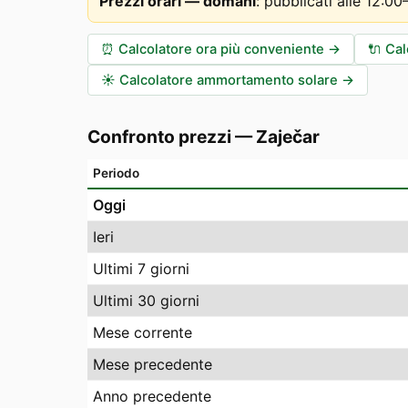
Prezzi orari — domani
:
pubblicati alle 12:0
⏰
Calcolatore ora più conveniente
→
🔌
Cal
☀️
Calcolatore ammortamento solare
→
Confronto prezzi
—
Zaječar
Periodo
Oggi
Ieri
Ultimi 7 giorni
Ultimi 30 giorni
Mese corrente
Mese precedente
Anno precedente