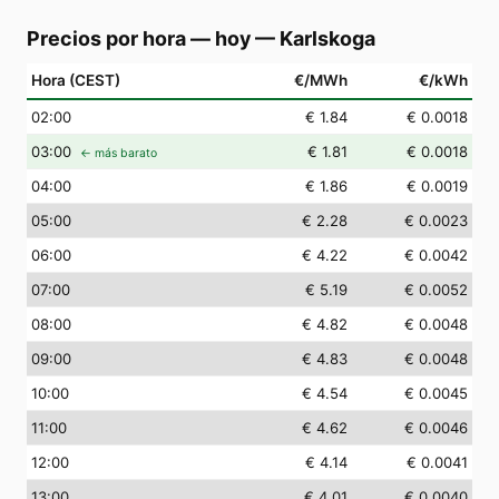
Precios por hora — hoy
—
Karlskoga
Hora (CEST)
€/MWh
€/kWh
02
:00
€ 1.84
€ 0.0018
03
:00
€ 1.81
€ 0.0018
← más barato
04
:00
€ 1.86
€ 0.0019
05
:00
€ 2.28
€ 0.0023
06
:00
€ 4.22
€ 0.0042
07
:00
€ 5.19
€ 0.0052
08
:00
€ 4.82
€ 0.0048
09
:00
€ 4.83
€ 0.0048
10
:00
€ 4.54
€ 0.0045
11
:00
€ 4.62
€ 0.0046
12
:00
€ 4.14
€ 0.0041
13
:00
€ 4.01
€ 0.0040