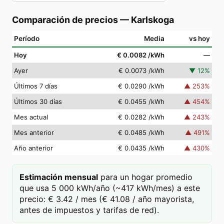
Comparación de precios
—
Karlskoga
Período
Media
vs hoy
Hoy
€ 0.0082
/kWh
—
Ayer
€ 0.0073
/kWh
▼
12
%
Últimos 7 días
€ 0.0290
/kWh
▲
253
%
Últimos 30 días
€ 0.0455
/kWh
▲
454
%
Mes actual
€ 0.0282
/kWh
▲
243
%
Mes anterior
€ 0.0485
/kWh
▲
491
%
Año anterior
€ 0.0435
/kWh
▲
430
%
Estimación mensual
para un hogar promedio
que usa 5 000 kWh/año (~417 kWh/mes) a este
precio: € 3.42 / mes (€ 41.08 / año mayorista,
antes de impuestos y tarifas de red).