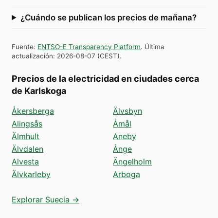
¿Cuándo se publican los precios de mañana?
Fuente
:
ENTSO-E Transparency Platform
.
Última
actualización
:
2026-08-07
(
CEST
).
Precios de la electricidad en ciudades cerca
de Karlskoga
Åkersberga
Älvsbyn
Alingsås
Åmål
Älmhult
Aneby
Älvdalen
Ånge
Alvesta
Ängelholm
Älvkarleby
Arboga
Explorar Suecia →