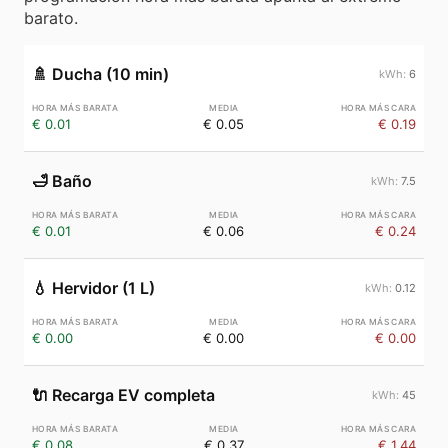
barato.
🚿
Ducha (10 min)
6
€ 0.01
€ 0.05
€ 0.19
🛁
Baño
7.5
€ 0.01
€ 0.06
€ 0.24
💧
Hervidor (1 L)
0.12
€ 0.00
€ 0.00
€ 0.00
🔌
Recarga EV completa
45
€ 0.08
€ 0.37
€ 1.44