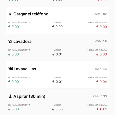
📱
Cargar el teléfono
0.02
€ 0.00
€ 0.00
€ 0.00
👕
Lavadora
0.8
€ 0.00
€ 0.01
€ 0.03
🍽️
Lavavajillas
1.4
€ 0.00
€ 0.01
€ 0.04
🧹
Aspirar (30 min)
0.33
€ 0.00
€ 0.00
€ 0.01