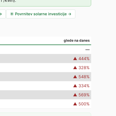
1
/kWh).
→
☀️
Povrnitev solarne investicije
→
glede na danes
—
▲
444
%
▲
328
%
▲
548
%
▲
334
%
▲
569
%
▲
500
%