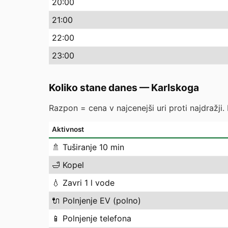
20
:00
21
:00
22
:00
23
:00
Koliko stane danes
—
Karlskoga
Razpon = cena v najcenejši uri proti najdražji.
Aktivnost
🚿
Tuširanje 10 min
🛁
Kopel
💧
Zavri 1 l vode
🔌
Polnjenje EV (polno)
📱
Polnjenje telefona