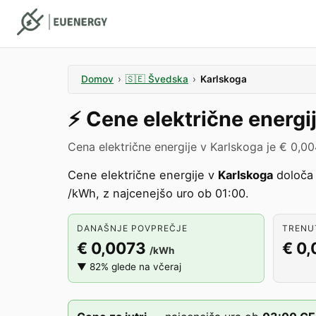
Domov
›
🇸🇪
Švedska
›
Karlskoga
⚡️
Cene električne energi
Cena električne energije v Karlskoga je € 0,0
Cene električne energije v
Karlskoga
določa
/kWh, z najcenejšo uro ob 01:00.
DANAŠNJE POVPREČJE
TRENUT
€ 0,0073
€ 0
/kWh
▼ 82% glede na včeraj