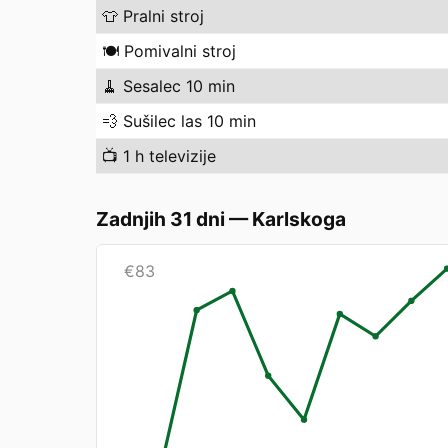
👕
Pralni stroj
🍽️
Pomivalni stroj
🧹
Sesalec 10 min
💨
Sušilec las 10 min
📺
1 h televizije
Zadnjih 31 dni
—
Karlskoga
€
83