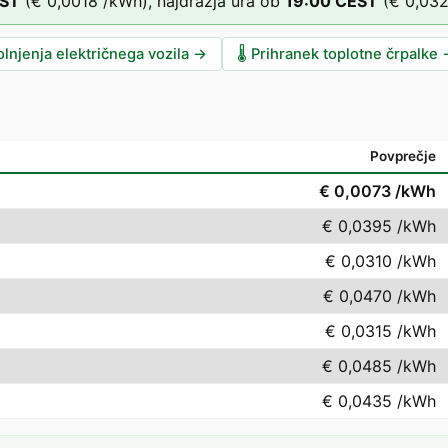
ST
(
€ 0,0018
/kWh),
najdražja ura ob
19
:00
CEST
(
€ 0,032
lnjenja električnega vozila
→
🌡️
Prihranek toplotne črpalke
Povprečje
€ 0,0073
/kWh
€ 0,0395
/kWh
€ 0,0310
/kWh
€ 0,0470
/kWh
€ 0,0315
/kWh
€ 0,0485
/kWh
€ 0,0435
/kWh