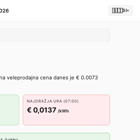
2026
🇸🇮
SI
▾
a veleprodajna cena danes je € 0.0073
NAJDRAŽJA URA (07:00)
€ 0,0137
/kWh