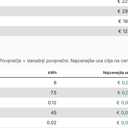
€ 22
€ 29
€ 19
€ 12
 Povprečje = današnji povprečni. Najcenejša-ura cilja na cen
kWh
Najcenejša u
6
€ 0,
7.5
€ 0,
0.12
€ 0,
45
€ 0,
0.02
€ 0,