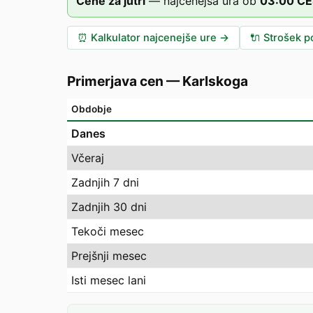
Cene za jutri
—
najcenejša ura ob
03
:00
CE
⏰
Kalkulator najcenejše ure
→
🔌
Strošek po
Primerjava cen
—
Karlskoga
Obdobje
Danes
Včeraj
Zadnjih 7 dni
Zadnjih 30 dni
Tekoči mesec
Prejšnji mesec
Isti mesec lani