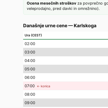
Ocena mesečnih stroškov
za povprečno gos
veleprodajno, pred davki in omrežnino).
Današnje urne cene
—
Karlskoga
Ura (CEST)
02
:00
03
:00
04
:00
05
:00
06
:00
07
:00
← konica
08
:00
09
:00