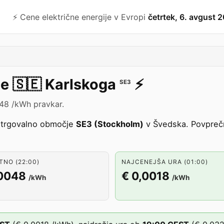
⚡️ Cene električne energije v Evropi
četrtek, 6. avgust 
je
🇸🇪
Karlskoga
⚡️
SE3
048 /kWh pravkar.
 trgovalno območje
SE3 (Stockholm)
v Švedska. Povprečn
NO (22:00)
NAJCENEJŠA URA (01:00)
,0048
€ 0,0018
/kWh
/kWh