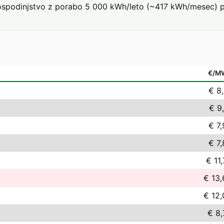
podinjstvo z porabo 5 000 kWh/leto (~417 kWh/mesec) pri 
€/M
€ 8
€ 9
€ 7
€ 7
€ 11
€ 13,
€ 12,
€ 8,