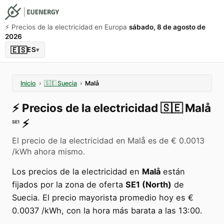
⚡️ Precios de la electricidad en Europa
sábado, 8 de agosto de
2026
🇪🇸
ES
▾
Inicio
›
🇸🇪
Suecia
›
Malå
⚡️
Precios de la electricidad
🇸🇪
Malå
⚡️
SE1
El precio de la electricidad en Malå es de € 0.0013
/kWh ahora mismo.
Los precios de la electricidad en
Malå
están
fijados por la zona de oferta
SE1 (North)
de
Suecia. El precio mayorista promedio hoy es €
0.0037 /kWh, con la hora más barata a las 13:00.