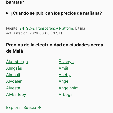
baratas?
¿Cuándo se publican los precios de mañana?
Fuente
:
ENTSO-E Transparency Platform
.
Última
actualización
:
2026-08-08
(
CEST
).
Precios de la electricidad en ciudades cerca
de Malå
Åkersberga
Älvsbyn
Alingsås
Åmål
Älmhult
Aneby
Älvdalen
Ånge
Alvesta
Ängelholm
Älvkarleby
Arboga
Explorar Suecia →