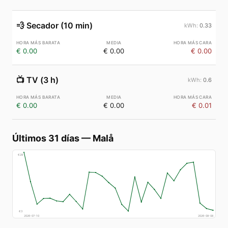
💨
Secador (10 min)
0.33
€ 0.00
€ 0.00
€ 0.00
📺
TV (3 h)
0.6
€ 0.00
€ 0.00
€ 0.01
Últimos 31 días
—
Malå
€
28
€
3
2026-07-10
2026-08-08