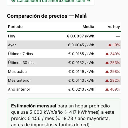
☀️
Calculadora de amortización solar
→
Comparación de precios
—
Malå
Período
Media
vs hoy
Hoy
€ 0.0037
/kWh
—
Ayer
€ 0.0045
/kWh
▲
19
%
Últimos 7 días
€ 0.0165
/kWh
▲
340
%
Últimos 30 días
€ 0.0132
/kWh
▲
253
%
Mes actual
€ 0.0149
/kWh
▲
298
%
Mes anterior
€ 0.0143
/kWh
▲
282
%
Año anterior
€ 0.0213
/kWh
▲
469
%
Estimación mensual
para un hogar promedio
que usa 5 000 kWh/año (~417 kWh/mes) a este
precio: € 1.56 / mes (€ 18.73 / año mayorista,
antes de impuestos y tarifas de red).