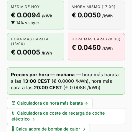
MEDIA DE HOY
AHORA MISMO (17:00)
€ 0.0094
€ 0.0050
/kWh
/kWh
▼ 14% vs ayer
HORA MÁS BARATA
HORA MÁS CARA (20:00)
(13:00)
€ 0.0450
/kWh
€ 0.0005
/kWh
Precios por hora — mañana
—
hora más barata
a las
13
:00
CEST
(
€ 0.0000
/kWh),
hora más
cara a las
20
:00
CEST
(
€ 0.0086
/kWh).
⏰
Calculadora de hora más barata
→
🔌
Calculadora de coste de recarga de coche
eléctrico
→
🌡️
Calculadora de bomba de calor
→