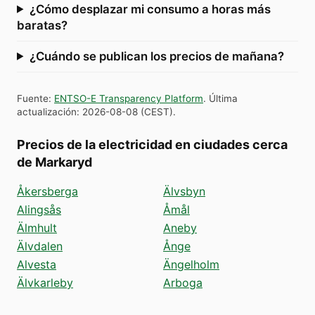
¿Cómo desplazar mi consumo a horas más
baratas?
¿Cuándo se publican los precios de mañana?
Fuente
:
ENTSO-E Transparency Platform
.
Última
actualización
:
2026-08-08
(
CEST
).
Precios de la electricidad en ciudades cerca
de Markaryd
Åkersberga
Älvsbyn
Alingsås
Åmål
Älmhult
Aneby
Älvdalen
Ånge
Alvesta
Ängelholm
Älvkarleby
Arboga