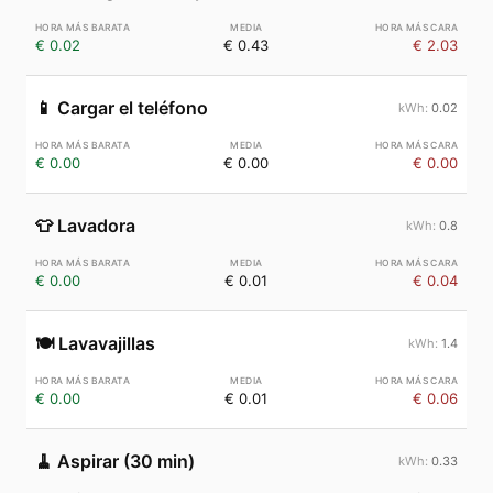
€ 0.02
€ 0.43
€ 2.03
📱
Cargar el teléfono
0.02
€ 0.00
€ 0.00
€ 0.00
👕
Lavadora
0.8
€ 0.00
€ 0.01
€ 0.04
🍽️
Lavavajillas
1.4
€ 0.00
€ 0.01
€ 0.06
🧹
Aspirar (30 min)
0.33