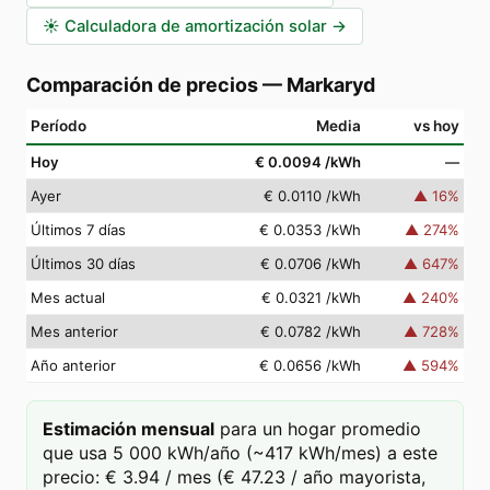
☀️
Calculadora de amortización solar
→
Comparación de precios
—
Markaryd
Período
Media
vs hoy
Hoy
€ 0.0094
/kWh
—
Ayer
€ 0.0110
/kWh
▲
16
%
Últimos 7 días
€ 0.0353
/kWh
▲
274
%
Últimos 30 días
€ 0.0706
/kWh
▲
647
%
Mes actual
€ 0.0321
/kWh
▲
240
%
Mes anterior
€ 0.0782
/kWh
▲
728
%
Año anterior
€ 0.0656
/kWh
▲
594
%
Estimación mensual
para un hogar promedio
que usa 5 000 kWh/año (~417 kWh/mes) a este
precio: € 3.94 / mes (€ 47.23 / año mayorista,