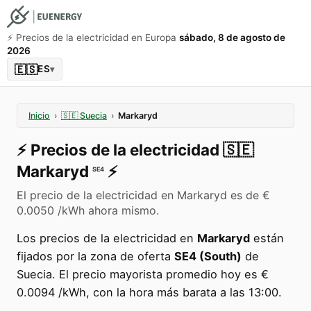
⚡️ Precios de la electricidad en Europa
sábado, 8 de agosto de
2026
🇪🇸
ES
▾
Inicio
›
🇸🇪
Suecia
›
Markaryd
⚡️
Precios de la electricidad
🇸🇪
Markaryd
⚡️
SE4
El precio de la electricidad en Markaryd es de €
0.0050 /kWh ahora mismo.
Los precios de la electricidad en
Markaryd
están
fijados por la zona de oferta
SE4 (South)
de
Suecia. El precio mayorista promedio hoy es €
0.0094 /kWh, con la hora más barata a las 13:00.