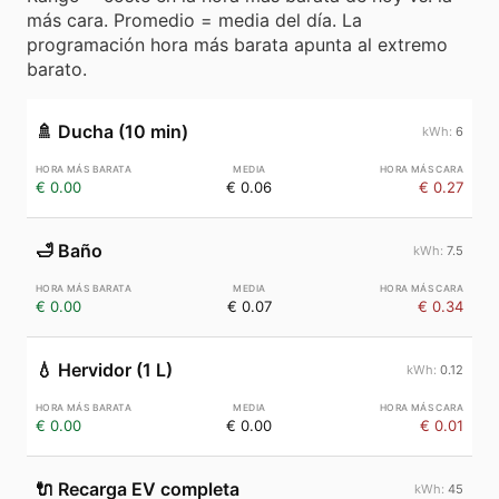
más cara. Promedio = media del día. La
programación hora más barata apunta al extremo
barato.
🚿
Ducha (10 min)
6
€ 0.00
€ 0.06
€ 0.27
🛁
Baño
7.5
€ 0.00
€ 0.07
€ 0.34
💧
Hervidor (1 L)
0.12
€ 0.00
€ 0.00
€ 0.01
🔌
Recarga EV completa
45