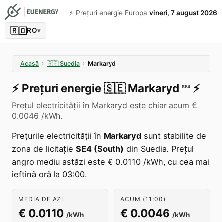
⚡️ Prețuri energie Europa
vineri, 7 august 2026
🇷🇴
RO
▾
Acasă
›
🇸🇪
Suedia
›
Markaryd
⚡️
Prețuri energie
🇸🇪
Markaryd
⚡️
SE4
Prețul electricității în Markaryd este chiar acum €
0.0046 /kWh.
Prețurile electricității în
Markaryd
sunt stabilite de
zona de licitație
SE4 (South)
din Suedia. Prețul
angro mediu astăzi este € 0.0110 /kWh, cu cea mai
ieftină oră la 03:00.
MEDIA DE AZI
ACUM (11:00)
€ 0.0110
€ 0.0046
/kWh
/kWh