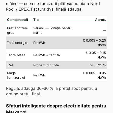
mâine — ceea ce furnizorii plătesc pe piața Nord
Pool / EPEX. Factura dvs. finală adaugă:
Componentă
Tip
Aprox.
Preț spot/en-
Variabil — licitație pentru
—
gros
mâine
€ 0.005 – 0.20
Taxă energie
Pe kWh
/kWh
€ 0.05 – 0.15
Tarife rețea
Pe kWh + tarif fix
/kWh
TVA
Procent din total
20 – 25 %
Marja
€ 0.005 – 0.05
Pe kWh
furnizorului
/kWh
Regulă: adaugă 30–60 % la prețul spot pentru a
obține prețul final.
Sfaturi inteligente despre electricitate pentru
Markaryd