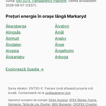
Sursă
:
ENTSO-E Transparency Platform
.
Ultima actualizare
:
2026-08-07
(
CEST
).
Prețuri energie în orașe lângă Markaryd
Åkersberga
Älvsbyn
Alingsås
Åmål
Älmhult
Aneby
Älvdalen
Ånge
Alvesta
Ängelholm
Älvkarleby
Arboga
Explorează Suedia →
Sursa datelor: ENTSO-E. Fiecare zonă afișează propria oră
locală.
Contactează-ne la
sp@euenergy.live
.
Operatori europeni de energie:
EXAA
(
Austria
)
,
EPEX
(
Belgia, Franța,
Germania, Țările de Jos, Elveția
)
,
IBEX
(
Bulgaria
)
,
CROPEX
(
Croația
)
,