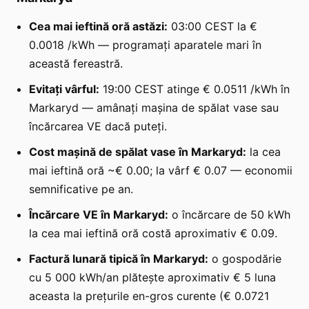
Cea mai ieftină oră astăzi:
03:00 CEST la €
0.0018 /kWh — programați aparatele mari în
această fereastră.
Evitați vârful:
19:00 CEST atinge € 0.0511 /kWh în
Markaryd — amânați mașina de spălat vase sau
încărcarea VE dacă puteți.
Cost mașină de spălat vase în Markaryd:
la cea
mai ieftină oră ~€ 0.00; la vârf € 0.07 — economii
semnificative pe an.
Încărcare VE în Markaryd:
o încărcare de 50 kWh
la cea mai ieftină oră costă aproximativ € 0.09.
Factură lunară tipică în Markaryd:
o gospodărie
cu 5 000 kWh/an plătește aproximativ € 5 luna
aceasta la prețurile en-gros curente (€ 0.0721