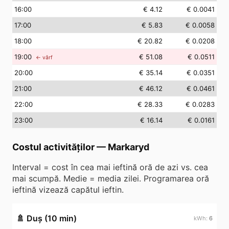
16
:00
€ 4.12
€ 0.0041
17
:00
€ 5.83
€ 0.0058
18
:00
€ 20.82
€ 0.0208
19
:00
€ 51.08
€ 0.0511
← vârf
20
:00
€ 35.14
€ 0.0351
21
:00
€ 46.12
€ 0.0461
22
:00
€ 28.33
€ 0.0283
23
:00
€ 16.14
€ 0.0161
Costul activităților
—
Markaryd
Interval = cost în cea mai ieftină oră de azi vs. cea
mai scumpă. Medie = media zilei. Programarea oră
ieftină vizează capătul ieftin.
🚿
Duș (10 min)
6