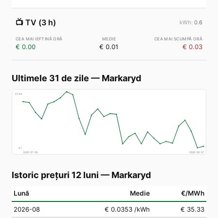
📺
TV (3 h)
0.6
€ 0.00
€ 0.01
€ 0.03
Ultimele 31 de zile
—
Markaryd
€
148
€
7
2026-07-09
2026-08-07
Istoric prețuri 12 luni
—
Markaryd
Lună
Medie
€/MWh
2026-08
€ 0.0353
/kWh
€ 35.33