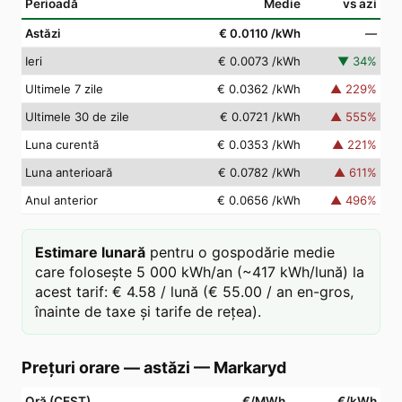
Perioadă
Medie
vs azi
Astăzi
€ 0.0110
/kWh
—
Ieri
€ 0.0073
/kWh
▼
34
%
Ultimele 7 zile
€ 0.0362
/kWh
▲
229
%
Ultimele 30 de zile
€ 0.0721
/kWh
▲
555
%
Luna curentă
€ 0.0353
/kWh
▲
221
%
Luna anterioară
€ 0.0782
/kWh
▲
611
%
Anul anterior
€ 0.0656
/kWh
▲
496
%
Estimare lunară
pentru o gospodărie medie
care folosește 5 000 kWh/an (~417 kWh/lună) la
acest tarif: € 4.58 / lună (€ 55.00 / an en-gros,
înainte de taxe și tarife de rețea).
Prețuri orare — astăzi
—
Markaryd
Oră (CEST)
€/MWh
€/kWh