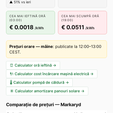
▲ 51% vs ieri
CEA MAI IEFTINĂ ORĂ
CEA MAI SCUMPĂ ORĂ
(03:00)
(19:00)
€ 0.0018
€ 0.0511
/kWh
/kWh
Prețuri orare — mâine
:
publicate la 12:00–13:00
CEST
.
⏰
Calculator oră ieftină
→
🔌
Calculator cost încărcare mașină electrică
→
🌡️
Calculator pompă de căldură
→
☀️
Calculator amortizare panouri solare
→
Comparație de prețuri
—
Markaryd