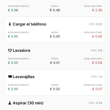
€ 0.08
€ 0.49
€ 2.30
📱
Cargar el teléfono
0.02
€ 0.00
€ 0.00
€ 0.00
👕
Lavadora
0.8
€ 0.00
€ 0.01
€ 0.04
🍽️
Lavavajillas
1.4
€ 0.00
€ 0.02
€ 0.07
🧹
Aspirar (30 min)
0.33