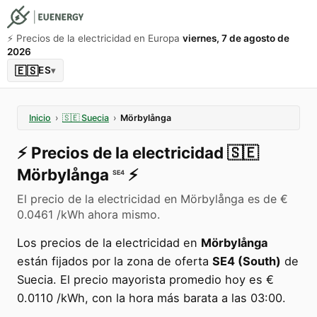
⚡️ Precios de la electricidad en Europa
viernes, 7 de agosto de
2026
🇪🇸
ES
▾
Inicio
›
🇸🇪
Suecia
›
Mörbylånga
⚡️
Precios de la electricidad
🇸🇪
Mörbylånga
⚡️
SE4
El precio de la electricidad en Mörbylånga es de €
0.0461 /kWh ahora mismo.
Los precios de la electricidad en
Mörbylånga
están fijados por la zona de oferta
SE4 (South)
de
Suecia. El precio mayorista promedio hoy es €
0.0110 /kWh, con la hora más barata a las 03:00.