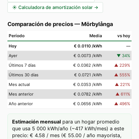
☀️
Calculadora de amortización solar
→
Comparación de precios
—
Mörbylånga
Período
Media
vs hoy
Hoy
€ 0.0110
/kWh
—
Ayer
€ 0.0073
/kWh
▼
34
%
Últimos 7 días
€ 0.0362
/kWh
▲
229
%
Últimos 30 días
€ 0.0721
/kWh
▲
555
%
Mes actual
€ 0.0353
/kWh
▲
221
%
Mes anterior
€ 0.0782
/kWh
▲
611
%
Año anterior
€ 0.0656
/kWh
▲
496
%
Estimación mensual
para un hogar promedio
que usa 5 000 kWh/año (~417 kWh/mes) a este
precio: € 4.58 / mes (€ 55.00 / año mayorista,