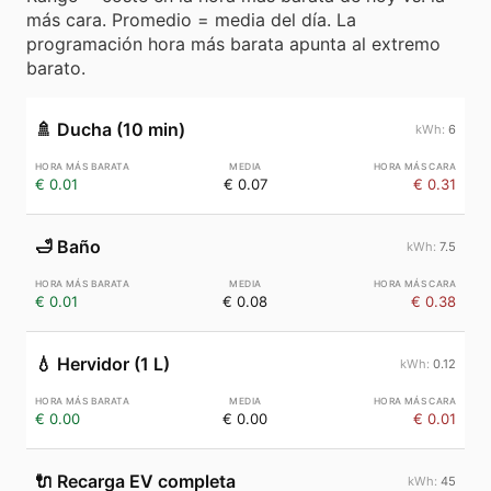
más cara. Promedio = media del día. La
programación hora más barata apunta al extremo
barato.
🚿
Ducha (10 min)
6
€ 0.01
€ 0.07
€ 0.31
🛁
Baño
7.5
€ 0.01
€ 0.08
€ 0.38
💧
Hervidor (1 L)
0.12
€ 0.00
€ 0.00
€ 0.01
🔌
Recarga EV completa
45