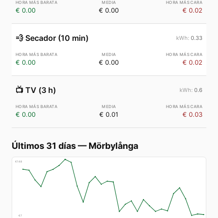
€ 0.00
€ 0.00
€ 0.02
💨
Secador (10 min)
0.33
€ 0.00
€ 0.00
€ 0.02
📺
TV (3 h)
0.6
€ 0.00
€ 0.01
€ 0.03
Últimos 31 días
—
Mörbylånga
€
148
€
7