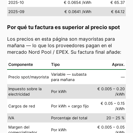
2025-10
€ 0.0654
/kWh
€ 65.37
2025-09
€ 0.0641
/kWh
€ 64.12
Por qué tu factura es superior al precio spot
Los precios en esta página son mayoristas para
mañana — lo que los proveedores pagan en el
mercado Nord Pool / EPEX. Su factura final añade:
Componente
Tipo
Aprox.
Variable — subasta
Precio spot/mayorista
—
para mañana
Impuesto sobre la
€ 0.005 – 0.20
Por kWh
electricidad
/kWh
€ 0.05 – 0.15
Cargos de red
Por kWh + cargo fijo
/kWh
IVA
Porcentaje del total
20 – 25 %
Margen del
€ 0.005 – 0.05
Por kWh
comercializador
/kWh