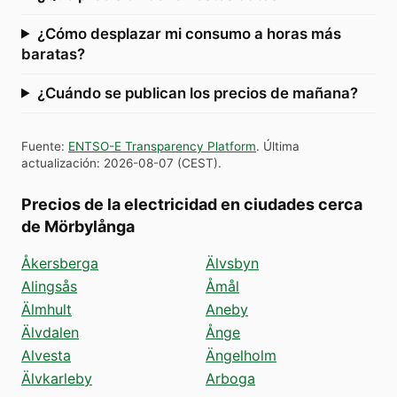
¿Cómo desplazar mi consumo a horas más
baratas?
¿Cuándo se publican los precios de mañana?
Fuente
:
ENTSO-E Transparency Platform
.
Última
actualización
:
2026-08-07
(
CEST
).
Precios de la electricidad en ciudades cerca
de Mörbylånga
Åkersberga
Älvsbyn
Alingsås
Åmål
Älmhult
Aneby
Älvdalen
Ånge
Alvesta
Ängelholm
Älvkarleby
Arboga