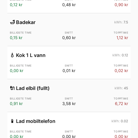
0,12 kr
0,48 kr
0,90 kr
🛁
Badekar
7.5
0,15 kr
0,60 kr
1,12 kr
💧
Kok 1 L vann
0.12
0,00 kr
0,01 kr
0,02 kr
🔌
Lad elbil (fullt)
45
0,91 kr
3,58 kr
6,72 kr
📱
Lad mobiltelefon
0.02
0,00 kr
0,00 kr
0,00 kr