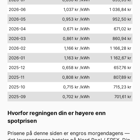
2026-06
1,037 kr
/kWh
1 036,84 kr
2026-05
0,953 kr
/kWh
952,50 kr
2026-04
0,671 kr
/kWh
671,02 kr
2026-03
0,861 kr
/kWh
860,94 kr
2026-02
1,166 kr
/kWh
1 166,28 kr
2026-01
1,163 kr
/kWh
1 162,67 kr
2025-12
0,658 kr
/kWh
657,76 kr
2025-11
0,808 kr
/kWh
807,89 kr
2025-10
0,715 kr
/kWh
715,23 kr
2025-09
0,702 kr
/kWh
701,61 kr
Hvorfor regningen din er høyere enn
spotprisen
Prisene på denne siden er engros morgendagens —
det leverandørene betaler på Nord Pool / EPEX. Din