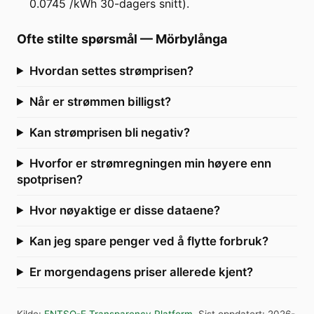
0.0745 /kWh 30-dagers snitt).
Ofte stilte spørsmål
—
Mörbylånga
Hvordan settes strømprisen?
Når er strømmen billigst?
Kan strømprisen bli negativ?
Hvorfor er strømregningen min høyere enn
spotprisen?
Hvor nøyaktige er disse dataene?
Kan jeg spare penger ved å flytte forbruk?
Er morgendagens priser allerede kjent?
Kilde
:
ENTSO-E Transparency Platform
.
Sist oppdatert
:
2026-