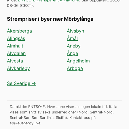
08-06
(
CEST
).
Strømpriser i byer nær Mörbylånga
Åkersberga
Älvsbyn
Alingsås
Åmål
Älmhult
Aneby
Älvdalen
Ånge
Alvesta
Ängelholm
Älvkarleby
Arboga
Se Sverige →
Datakilde: ENTSO-E. Hver sone viser sin egen lokale tid. Italia
vises som snitt av seks underregioner (Nord, Sentral-Nord,
Sentral-Sør, Sør, Sardinia, Sicilia).
Kontakt oss på
sp@euenergy.live
.