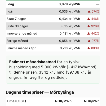
I dag
0,079 kr
/kWh
—
I går
0,536 kr
/kWh
▲
574
%
Siste 7 dager
0,434 kr
/kWh
▲
446
%
Siste 30 dager
0,815 kr
/kWh
▲
926
%
Inneværende måned
0,431 kr
/kWh
▲
442
%
Forrige måned
0,856 kr
/kWh
▲
977
%
Samme måned i fjor
0,718 kr
/kWh
▲
803
%
Estimert månedskostnad
for en typisk
husholdning med 5 000 kWh/år (~417 kWh/mnd)
til denne prisen: 33,12 kr / mnd (397,38 kr / år
engros, før avgifter og nettleie).
Dagens timepriser
—
Mörbylånga
Time (CEST)
NOK/MWh
NOK/kWh