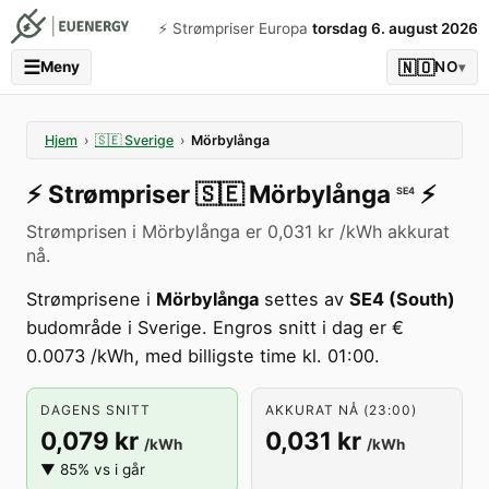
⚡️ Strømpriser Europa
torsdag 6. august 2026
☰
🇳🇴
Meny
NO
▾
Hjem
›
🇸🇪
Sverige
›
Mörbylånga
⚡️
Strømpriser
🇸🇪
Mörbylånga
⚡️
SE4
Strømprisen i Mörbylånga er 0,031 kr /kWh akkurat
nå.
Strømprisene i
Mörbylånga
settes av
SE4 (South)
budområde i Sverige. Engros snitt i dag er €
0.0073 /kWh, med billigste time kl. 01:00.
DAGENS SNITT
AKKURAT NÅ (23:00)
0,079 kr
0,031 kr
/kWh
/kWh
▼ 85% vs i går