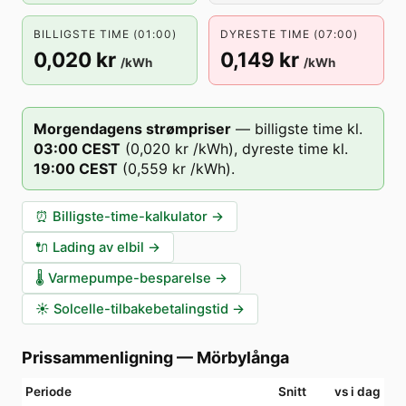
BILLIGSTE TIME (01:00)
DYRESTE TIME (07:00)
0,020 kr
0,149 kr
/kWh
/kWh
Morgendagens strømpriser
—
billigste time kl.
03
:00
CEST
(
0,020 kr
/kWh),
dyreste time kl.
19
:00
CEST
(
0,559 kr
/kWh).
⏰
Billigste-time-kalkulator
→
🔌
Lading av elbil
→
🌡️
Varmepumpe-besparelse
→
☀️
Solcelle-tilbakebetalingstid
→
Prissammenligning
—
Mörbylånga
Periode
Snitt
vs i dag