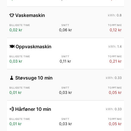
👕
Vaskemaskin
0.8
0,02 kr
0,06 kr
0,12 kr
🍽️
Oppvaskmaskin
1.4
0,03 kr
0,11 kr
0,21 kr
🧹
Støvsuge 10 min
0.33
0,01 kr
0,03 kr
0,05 kr
💨
Hårføner 10 min
0.33
0,01 kr
0,03 kr
0,05 kr