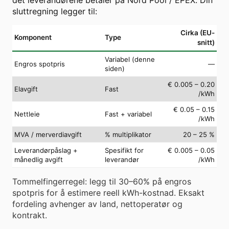
sluttregning legger til:
Cirka (EU-
Komponent
Type
snitt)
Variabel (denne
Engros spotpris
—
siden)
€ 0.005 – 0.20
Elavgift
Fast
/kWh
€ 0.05 – 0.15
Nettleie
Fast + variabel
/kWh
MVA / merverdiavgift
% multiplikator
20 – 25 %
Leverandørpåslag +
Spesifikt for
€ 0.005 – 0.05
månedlig avgift
leverandør
/kWh
Tommelfingerregel: legg til 30–60% på engros
spotpris for å estimere reell kWh-kostnad. Eksakt
fordeling avhenger av land, nettoperatør og
kontrakt.