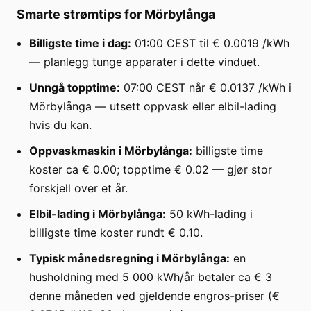
Smarte strømtips for Mörbylånga
Billigste time i dag:
01:00 CEST til € 0.0019 /kWh
— planlegg tunge apparater i dette vinduet.
Unngå topptime:
07:00 CEST når € 0.0137 /kWh i
Mörbylånga — utsett oppvask eller elbil-lading
hvis du kan.
Oppvaskmaskin i Mörbylånga:
billigste time
koster ca € 0.00; topptime € 0.02 — gjør stor
forskjell over et år.
Elbil-lading i Mörbylånga:
50 kWh-lading i
billigste time koster rundt € 0.10.
Typisk månedsregning i Mörbylånga:
en
husholdning med 5 000 kWh/år betaler ca € 3
denne måneden ved gjeldende engros-priser (€