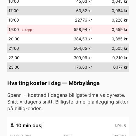
16
:00
45,03 kr
0,045 kr
17
:00
63,82 kr
0,064 kr
18
:00
227,76 kr
0,228 kr
19
:00
558,94 kr
0,559 kr
← topp
20
:00
384,53 kr
0,385 kr
21
:00
504,65 kr
0,505 kr
22
:00
309,96 kr
0,310 kr
23
:00
176,63 kr
0,177 kr
Hva ting koster i dag
—
Mörbylånga
Spenn = kostnad i dagens billigste time vs dyreste.
Snitt = dagens snitt. Billigste-time-planlegging sikter
på billig-enden.
🚿
10 min dusj
6