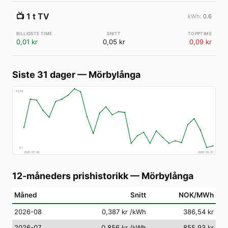
📺
1 t TV
0.6
0,01 kr
0,05 kr
0,09 kr
Siste 31 dager
—
Mörbylånga
€
148
€
7
2026-07-08
2026-08-07
12-måneders prishistorikk
—
Mörbylånga
Måned
Snitt
NOK/MWh
2026-08
0,387 kr
/kWh
386,54 kr
2026-07
0,856 kr
/kWh
855,93 kr