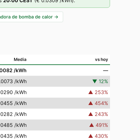
s
20
:00
CEST
(
€ 0.0309
/kWh).
adora de bomba de calor
→
Media
vs hoy
.0082
/kWh
—
.0073
/kWh
▼
12
%
.0290
/kWh
▲
253
%
.0455
/kWh
▲
454
%
.0282
/kWh
▲
243
%
.0485
/kWh
▲
491
%
.0435
/kWh
▲
430
%