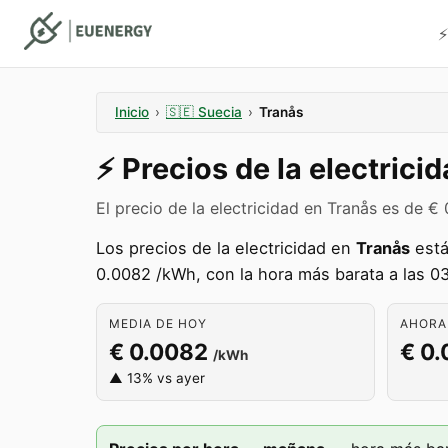
⚡
Inicio
›
🇸🇪
Suecia
›
Tranås
⚡️
Precios de la electrici
El precio de la electricidad en Tranås es de 
Los precios de la electricidad en
Tranås
está
0.0082 /kWh, con la hora más barata a las 03
MEDIA DE HOY
AHORA 
€ 0.0082
€ 0.
/kWh
▲ 13% vs ayer