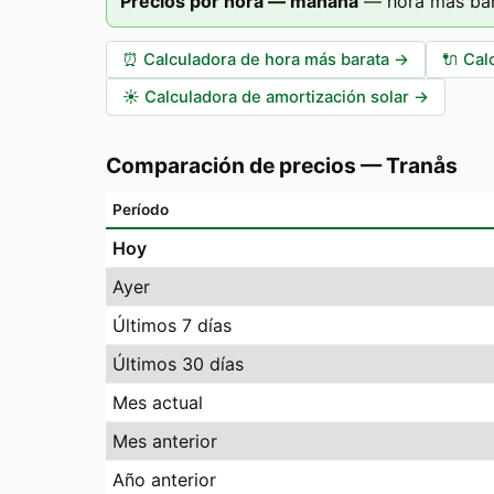
Precios por hora — mañana
—
hora más bar
⏰
Calculadora de hora más barata
→
🔌
Cal
☀️
Calculadora de amortización solar
→
Comparación de precios
—
Tranås
Período
Hoy
Ayer
Últimos 7 días
Últimos 30 días
Mes actual
Mes anterior
Año anterior