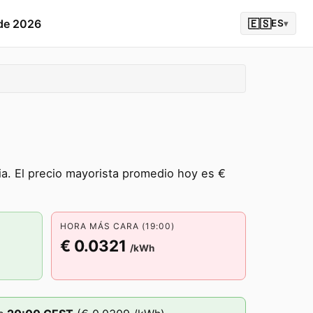
 de 2026
🇪🇸
ES
▾
a. El precio mayorista promedio hoy es €
HORA MÁS CARA (19:00)
€ 0.0321
/kWh