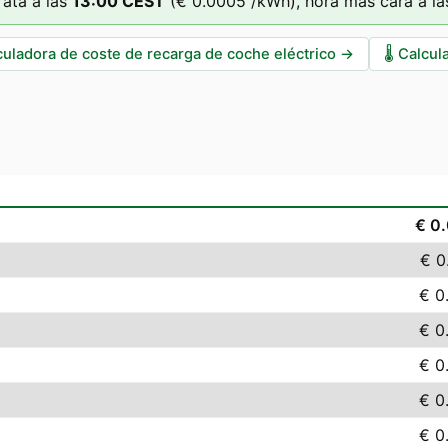
ata a las
13
:00
CEST
(
€ 0.0005
/kWh),
hora más cara a la
culadora de coste de recarga de coche eléctrico
→
🌡️
Calcul
€ 0
€ 0
€ 0
€ 0
€ 0
€ 0
€ 0