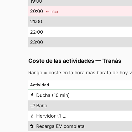
19
:00
20
:00
← pico
21
:00
22
:00
23
:00
Coste de las actividades
—
Tranås
Rango = coste en la hora más barata de hoy v
Actividad
🚿
Ducha (10 min)
🛁
Baño
💧
Hervidor (1 L)
🔌
Recarga EV completa