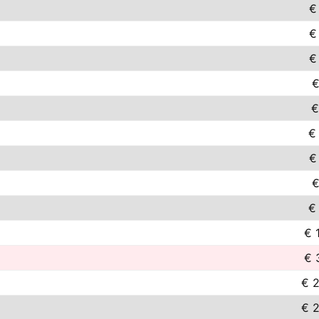
€
€
€
€
€
€
€
€
€
€ 
€ 
€ 
€ 