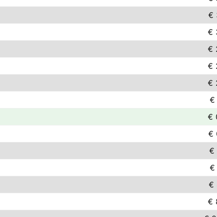
€ 
€ 
€ 
€ 
€ 
€
€ 
€ 
€ 
€
€ 
€ 