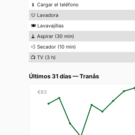
📱
Cargar el teléfono
👕
Lavadora
🍽️
Lavavajillas
🧹
Aspirar (30 min)
💨
Secador (10 min)
📺
TV (3 h)
Últimos 31 días
—
Tranås
€
83