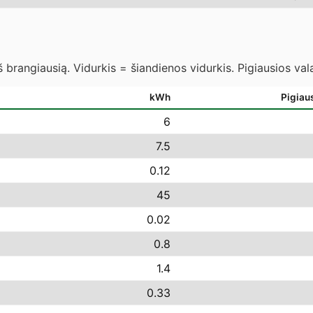
 brangiausią. Vidurkis = šiandienos vidurkis. Pigiausios va
kWh
Pigiau
6
7.5
0.12
45
0.02
0.8
1.4
0.33