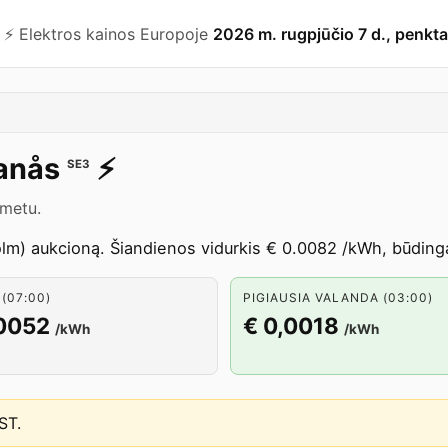
⚡️ Elektros kainos Europoje
2026 m. rugpjūčio 7 d., penkta
anås
⚡️
SE3
 metu.
m) aukcioną. Šiandienos vidurkis € 0.0082 /kWh, būdinga 
(07:00)
PIGIAUSIA VALANDA (03:00)
,0052
€ 0,0018
/kWh
/kWh
EST
.