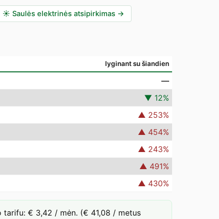
☀️
Saulės elektrinės atsipirkimas
→
lyginant su šiandien
—
▼
12
%
▲
253
%
▲
454
%
▲
243
%
▲
491
%
▲
430
%
arifu: € 3,42 / mėn. (€ 41,08 / metus