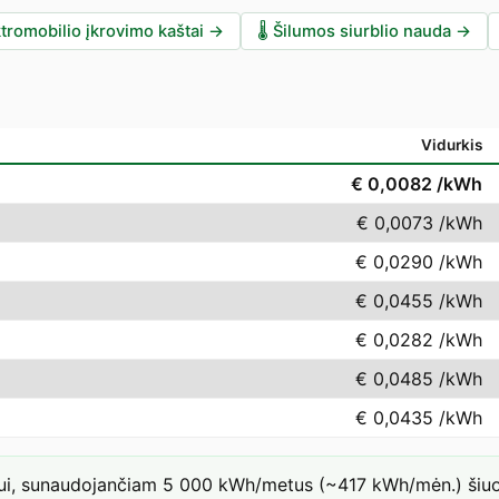
tromobilio įkrovimo kaštai
→
🌡️
Šilumos siurblio nauda
→
Vidurkis
€ 0,0082
/kWh
€ 0,0073
/kWh
€ 0,0290
/kWh
€ 0,0455
/kWh
€ 0,0282
/kWh
€ 0,0485
/kWh
€ 0,0435
/kWh
iui, sunaudojančiam 5 000 kWh/metus (~417 kWh/mėn.) šiuo t