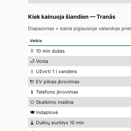
Kiek kainuoja šiandien
—
Tranås
Diapazonas = kaina pigiausioje valandoje prieš
Veikla
🚿
10 min dušas
🛁
Vonia
💧
Užvirti 1 l vandens
🔌
EV pilnas įkrovimas
📱
Telefono įkrovimas
👕
Skalbimo mašina
🍽️
Indaplovė
🧹
Dulkių siurblys 10 min