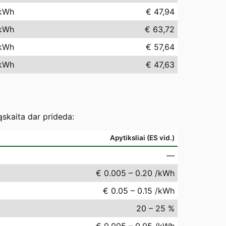
kWh
€ 47,94
kWh
€ 63,72
kWh
€ 57,64
kWh
€ 47,63
ąskaita dar prideda:
Apytiksliai (ES vid.)
—
€ 0.005 – 0.20 /kWh
€ 0.05 – 0.15 /kWh
20 – 25 %