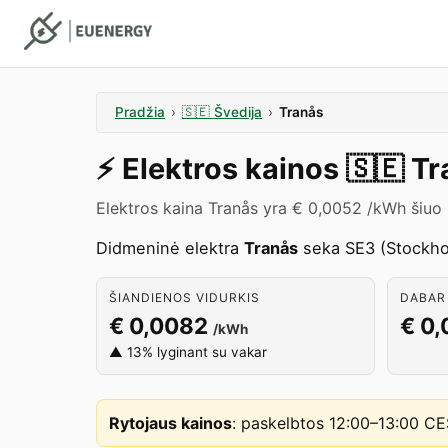
Pradžia
›
🇸🇪
Švedija
›
Tranås
⚡️
Elektros kainos
🇸🇪
Tr
Elektros kaina Tranås yra € 0,0052 /kWh šiuo
Didmeninė elektra
Tranås
seka SE3 (Stockhol
ŠIANDIENOS VIDURKIS
DABAR 
€ 0,0082
€ 0
/kWh
▲ 13% lyginant su vakar
Rytojaus kainos
:
paskelbtos 12:00–13:00 C