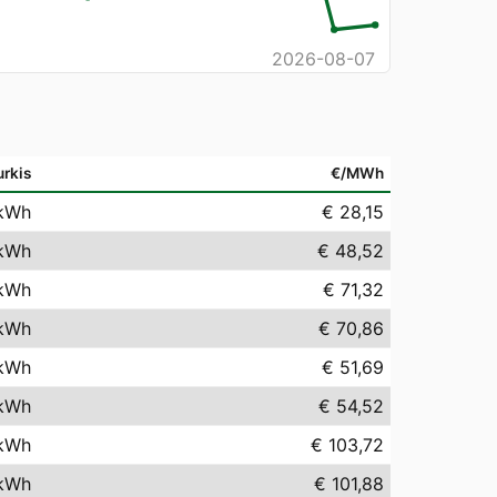
2026-08-07
urkis
€/MWh
kWh
€ 28,15
kWh
€ 48,52
kWh
€ 71,32
kWh
€ 70,86
kWh
€ 51,69
kWh
€ 54,52
kWh
€ 103,72
kWh
€ 101,88