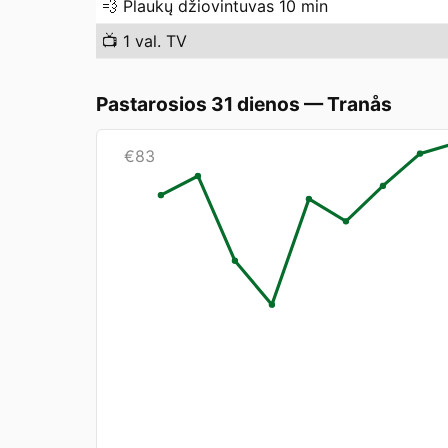
💨
Plaukų džiovintuvas 10 min
📺
1 val. TV
Pastarosios 31 dienos
—
Tranås
€
83