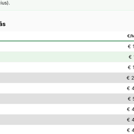
ius).
ås
€/
€ 
€ 
€ 
€ 2
€ 
€ 
€ 
€ 
€ 