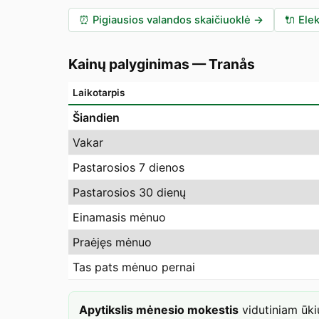
⏰
Pigiausios valandos skaičiuoklė
→
🔌
Elek
Kainų palyginimas
—
Tranås
Laikotarpis
Šiandien
Vakar
Pastarosios 7 dienos
Pastarosios 30 dienų
Einamasis mėnuo
Praėjęs mėnuo
Tas pats mėnuo pernai
Apytikslis mėnesio mokestis
vidutiniam ūk